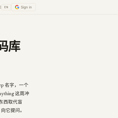
Sign in
位
EN
代码库
p 名字，一个
hing 这周冲
见的东西取代盲
、向它提问。