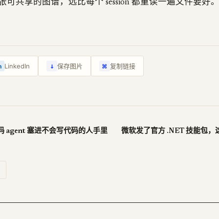
共享的图谱，远比每个 session 都重读一遍文件要好。unde
↓
LinkedIn
保存图片
复制链接
n
⌘
编码 agent 塞进不会写代码的人手里
微软发了官方 .NET 技能包