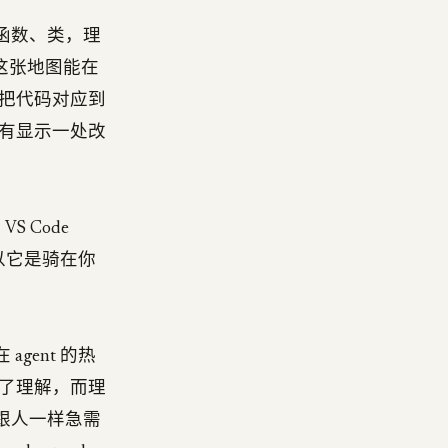
、函数、类，理
这张地图能在
把代码对应到
有显示一处改
S Code
。所以它是骑在你
gent 的热
了理解，而理
它跟人一样急需