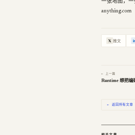
一张地图，一张可
anything.com
推文
𝕏
i
← 上一篇
Runtime 想把
← 返回所有文章
相关文章