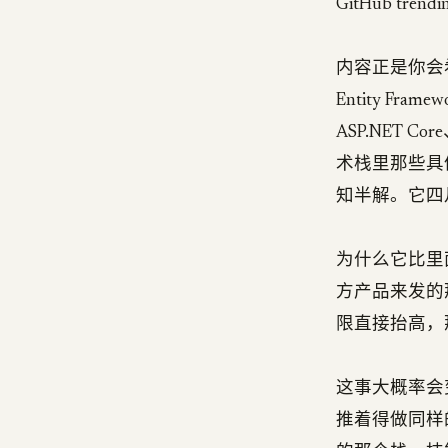
GitHub tre
内容正是你会
Entity Fr
ASP.NET 
术栈里那些具体的
知半解。它四月
为什么它比里
方产品来发的
限直接抬高，那
这事大概率会变
推着得做同样