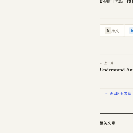
的那个栈。技能层正
推文
𝕏
i
← 上一篇
← 返回所有文章
相关文章