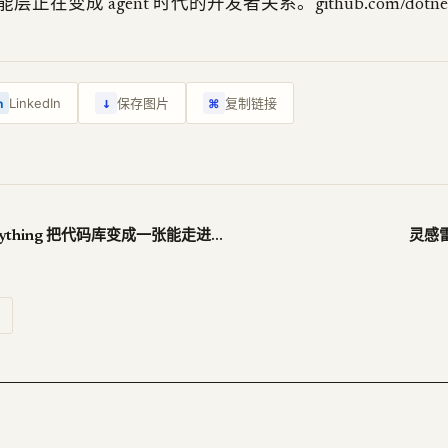
在变成 agent 时代的开发者关系。github.com/dotnet/s
↓
LinkedIn
保存图片
复制链接
n
⌘
Understand-Anything 把代码库变成一张能走进去的地图
灵感雷达