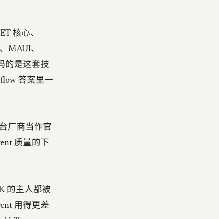
T 核心、
级、MAUI、
们编码的是这套技
low 答案里一
台厂商当作官
nt 质量的下
K 的主人都被
nt 用得更差