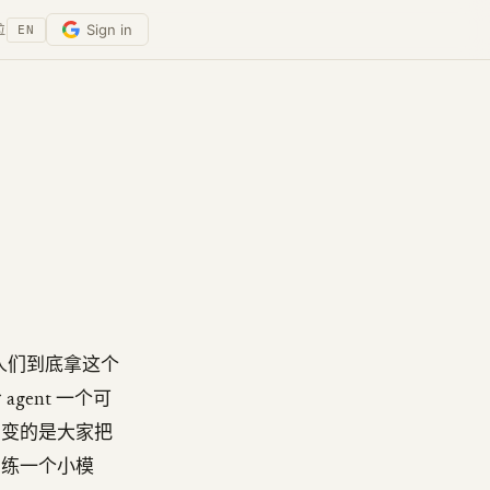
Sign in
位
EN
到了人们到底拿这个
agent 一个可
。变的是大家把
训练一个小模