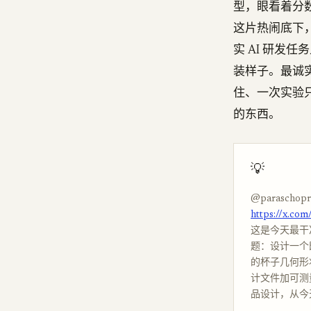
型，眼看着分数
这片热闹底下，有
实 AI 研发
装样子。最诚实
住、一次实验
的东西。
💡
@paraschopr
https://x.co
这是今天最干净的
题：设计一个
的杯子几何形
计文件加可测
品设计，从今天