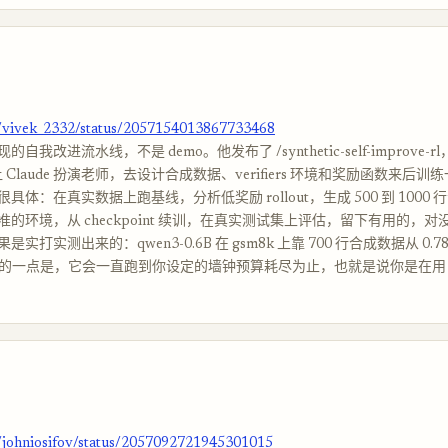
m/vivek_2332/status/2057154013867733468
我改进流水线，不是 demo。他发布了 /synthetic-self-improve-rl，
ll，让 Claude 扮演老师，去设计合成数据、verifiers 环境和奖励函数来后
具体：在真实数据上跑基线，分析低奖励 rollout，生成 500 到 1000
的环境，从 checkpoint 续训，在真实测试集上评估，留下有用的，
实打实测出来的：qwen3-0.6B 在 gsm8k 上靠 700 行合成数据从 0.7
最妙的一点是，它会一直跑到你设定的墙钟预算耗尽为止，也就是说你是在用 to
m/johniosifov/status/2057092721945301015