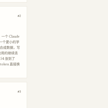
#2
一个 Claude
训练一个更小的学
 行合成数据，写
对没用的继续迭
854 涨到了
ken 直接换
#3