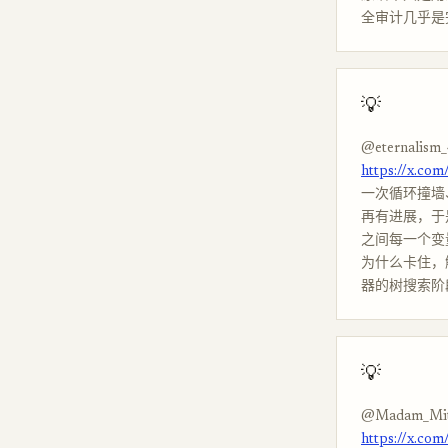
全审计几乎是
💡
@eternalism_
https://x.co
一次循环撞墙、
再有进展，于
之间每一个变
为什么卡住，解
器的树搜索阶段
💡
@Madam_Mi
https://x.c