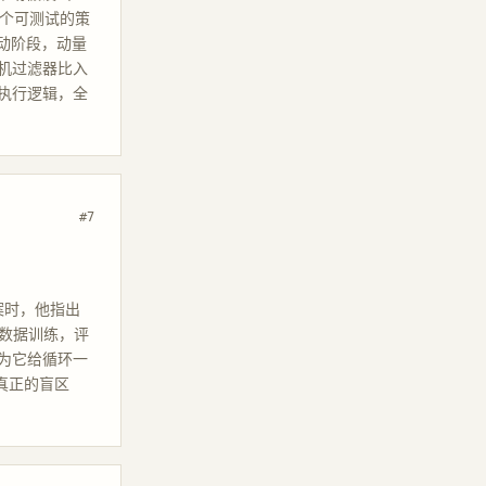
一个可测试的策
波动阶段，动量
机过滤器比入
执行逻辑，全
#7
方案时，他指出
批次数据训练，评
为它给循环一
型真正的盲区