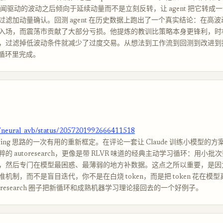
新闻驱动的波动之后倾向于延续动量而不是立刻反转，让 agent 把它转成
过滤加动量确认。回测 agent 在历史数据上跑出了一个真实结论：在高
入场，而震荡市贡献了大部分亏损。他提炼的教训比策略本身更锋利，时
，过滤掉低波动条件就减少了过度交易。从想法到工作流到回测到改进到
t 循环里完成。
m/neural_avb/status/2057201992666411518
rapping 思路的一次有用的重新框定。在评论一套让 Claude 训练小模型的
的 autoresearch，更像是带 RLVR 味道的经典主动学习循环：用小
，然后专门在模型最困惑、最薄弱的地方补数据。这点之所以重要，是因
机制，而不是盲目迭代，你不是在白烧 token，而是把 token 花在模
toresearch 圈子把新循环和成熟机器学习理论接回去的一个好例子。