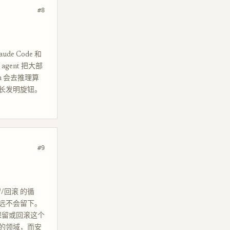
#8
de Code 和
agent 把大部
ch 会去推理算
长发明旋钮。
#9
留/回滚 的循
远不会留下。
保留或回滚这个
的领域，而安