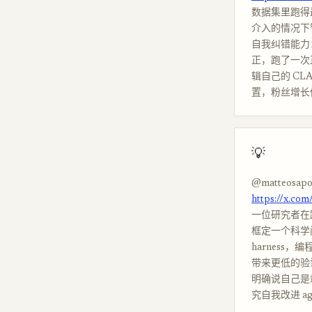
数据集里跑得最久
介入的情况下
自我纠错能力：
正，跑了一次正
辑自己的 C
置，粉丝增长低
💡
@matteosapo
https://x.co
一位研究者在
框定一个科学
harness，
带来更低的验
明确说自己是站在 
究自我改进 ag