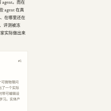
gent。而在
agent 在真
用、在哪里还在
文、评测被冻
大家实际做出来
#1
了一个可微物理问
出了一个实际
何带可编辑设
学习。实体产