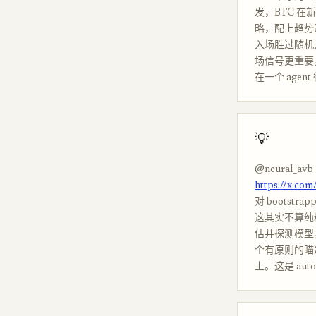
发，BTC 在
略，配上趋势
入场胜过随机
场信号更重要
在一个 agen
💡
@neural_avb
https://x.co
对 bootst
这其实不算纯粹
估并探测模型
个有原则的瞄准
上。这是 au