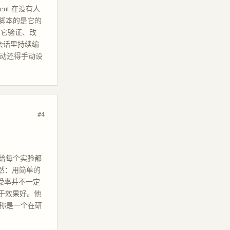
ent 在没有人
脚本的是它的
，它验证、改
次会话里持续编
互动还得手动设
。
#4
给每个实验都
显然：用简单的
动接受率并不一定
等于效果好。他
，并自称是一个在研