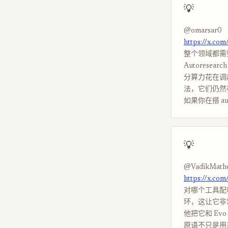
💡
@omarsar0
https://x.co
整个领域都需要的那
Autorese
分算力花在调超参
法，它们仍然
如果你在搭 a
💡
@VadikMath
https://x.co
对哪个工具配哪个
环，这让它非
他把它和 E
原语不只是用