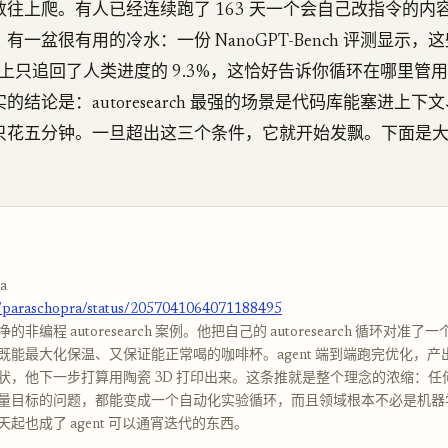
往上爬。有人已经连续跑了 163 天一个会自己改指令的内容 a
一盆很有用的冷水：一份 NanoGPT-Bench 评测显示，这些 
任务上只追回了人类进度的 9.3%，这恰好告诉你循环在哪里管
的结论是：autoresearch 最强的场景是代码库能塞进上下
只花五分钟。一旦超出这三个条件，它就开始发飘。下面是
a
m/paraschopra/status/2057041064071188495
非编程 autoresearch 案例。他把自己的 autoresearch 循环对准
既能最大化保温、又保证能正常喝的咖啡杯。agent 端到端跑完优化，产
状，他下一步打算用陶瓷 3D 打印出来。这条推就是整个理念的浓缩：任
量目标的问题，都能变成一个自动化实验循环，而且领域根本不必是机器
起也成了 agent 可以通宵迭代的东西。