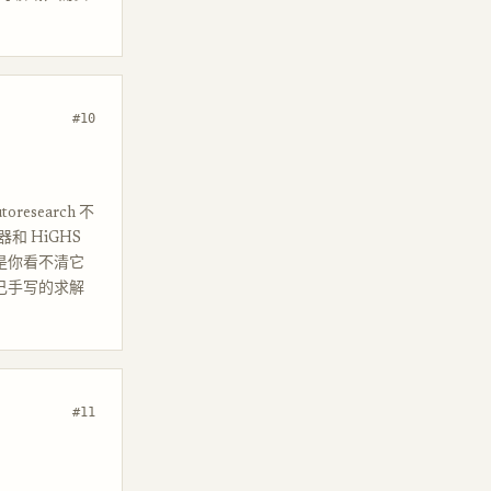
#10
search 不
 HiGHS
是你看不清它
自己手写的求解
#11