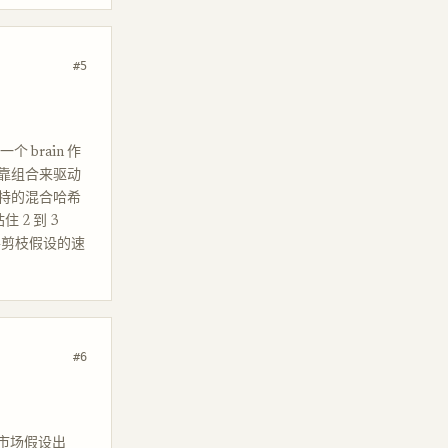
#5
个 brain 作
色，靠组合来驱动
特的混合哈希
2 到 3
成并剪枝假设的速
#6
话的市场假设出