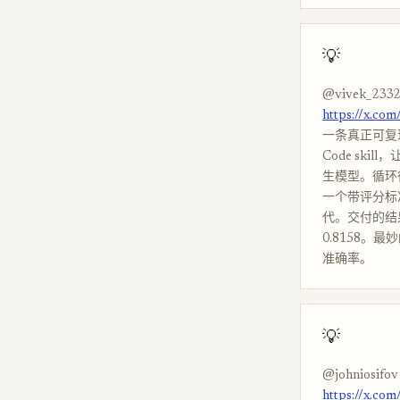
💡
@vivek_2332
https://x.co
一条真正可复现的自
Code ski
生模型。循环很
一个带评分标准
代。交付的结果是
0.8158。
准确率。
💡
@johniosifov
https://x.co