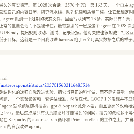
的真实循环。第 1028 次会话，2576 个 PR，第 163 天，一个自主 ag
管理自己的内容日历、研究流水线、队列纪律和质量门槛。让它超越定时
agent 抓到一个过期的状态文件，里面写队列有 13 条，实际只有 1 条
常的批量会话而不是被卡住。最有意思的一层是这个 agent 在 1028 
LAUDE.md，提出规则改动、测试、记录证据。他对失败也很坦诚：社区
于目标。这就是一个自我改进 harness 跑了五个月真实数据之后的样子
nati
m/matteosaponati/status/2057015602116485514
跑结构化的递归自我改进实验，把它当真正的科学做，而不是凭感觉。他
问题、一个实验设置和一套评估标准，然后迭代。LOOP 1 的发现并不
编程 agent 就能跑赢随机搜索，gpt-5.3-spark 意外地强，而且更高的改
证 loss。最后这点是只有认真跑循环才能得到的洞察，接受的改动多不
Karpathy 的 autoresearch 循环和 Prime Intellect 的工作之上
ent 的自我改进 agent。