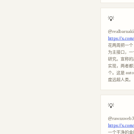
💡
@realbarnaki
https://x.co
花两周把一个 zk
为主接口，一个 
研究。宣称的
实现，两者都没
个。这是 au
度远超人类。
💡
@rawnxweb3
https://x.c
一个干净的金融 