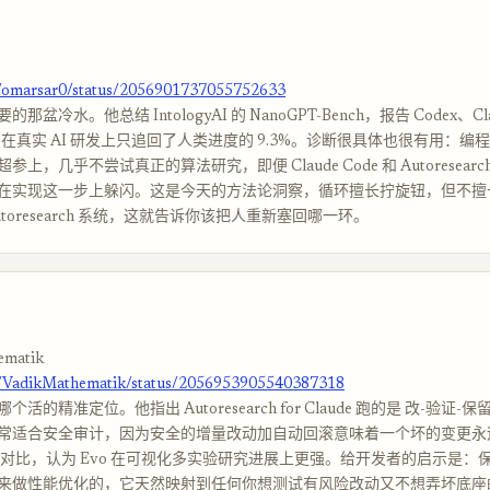
m/omarsar0/status/2056901737055752633
盆冷水。他总结 IntologyAI 的 NanoGPT-Bench，报告 Codex、Clau
arch 在真实 AI 研发上只追回了人类进度的 9.3%。诊断很具体也很有用：编程 
上，几乎不尝试真正的算法研究，即便 Claude Code 和 Autoresear
在实现这一步上躲闪。这是今天的方法论洞察，循环擅长拧旋钮，但不擅
utoresearch 系统，这就告诉你该把人重新塞回哪一环。
ematik
m/VadikMathematik/status/2056953905540387318
活的精准定位。他指出 Autoresearch for Claude 跑的是 改-验证-保
常适合安全审计，因为安全的增量改动加自动回滚意味着一个坏的变更永
vo 对比，认为 Evo 在可视化多实验研究进展上更强。给开发者的启示是：
来做性能优化的，它天然映射到任何你想测试有风险改动又不想弄坏底座