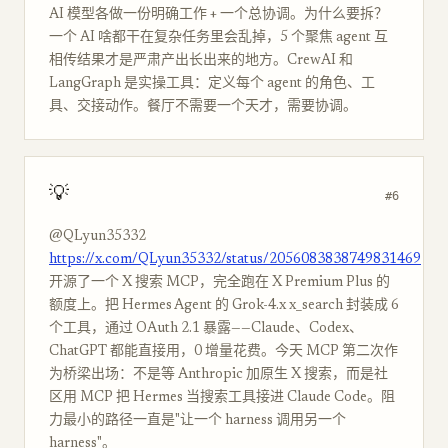
AI 模型各做一份明确工作 + 一个总协调。为什么要拆？
一个 AI 啥都干在复杂任务里会乱掉，5 个聚焦 agent 互
相传结果才是严肃产出长出来的地方。CrewAI 和
LangGraph 是实操工具：定义每个 agent 的角色、工
具、交接动作。餐厅不需要一个天才，需要协调。
💡
#6
@QLyun35332
https://x.com/QLyun35332/status/2056083838749831469
开源了一个 X 搜索 MCP，完全跑在 X Premium Plus 的
额度上。把 Hermes Agent 的 Grok-4.x x_search 封装成 6
个工具，通过 OAuth 2.1 暴露——Claude、Codex、
ChatGPT 都能直接用，0 增量花费。今天 MCP 第二次作
为桥梁出场：不是等 Anthropic 加原生 X 搜索，而是社
区用 MCP 把 Hermes 当搜索工具接进 Claude Code。阻
力最小的路径一直是"让一个 harness 调用另一个
harness"。