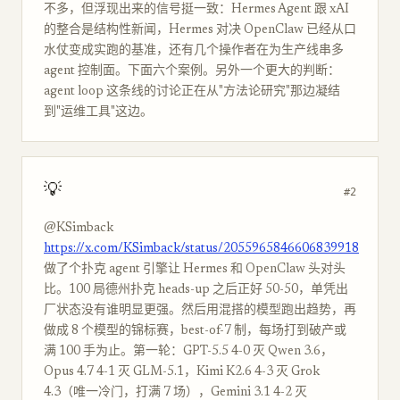
不多，但浮现出来的信号挺一致：Hermes Agent 跟 xAI
的整合是结构性新闻，Hermes 对决 OpenClaw 已经从口
水仗变成实跑的基准，还有几个操作者在为生产线串多
agent 控制面。下面六个案例。另外一个更大的判断：
agent loop 这条线的讨论正在从"方法论研究"那边凝结
到"运维工具"这边。
💡
#2
@KSimback
https://x.com/KSimback/status/2055965846606839918
做了个扑克 agent 引擎让 Hermes 和 OpenClaw 头对头
比。100 局德州扑克 heads-up 之后正好 50-50，单凭出
厂状态没有谁明显更强。然后用混搭的模型跑出趋势，再
做成 8 个模型的锦标赛，best-of-7 制，每场打到破产或
满 100 手为止。第一轮：GPT-5.5 4-0 灭 Qwen 3.6，
Opus 4.7 4-1 灭 GLM-5.1，Kimi K2.6 4-3 灭 Grok
4.3（唯一冷门，打满 7 场），Gemini 3.1 4-2 灭