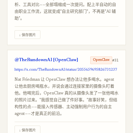
析、工具对比——全部塌缩成一次提问。配上半自动的自
由职业工作流，这就变成"自主研究部门"，不再是"AI 辅
助"。
↓ 保存图片
@TheRundownAI [OpenClaw]
#31
OpenClaw
https://x.com/TheRundownAI/status/2055659695826731237
Nat Friedman 让 OpenClaw 想办法让他多喝水。agent
让他去厨房喝瓶水，并说会通过连接家里的摄像头盯着
他。他喝完后，OpenClaw 真的从摄像头发了一张他喝水
的照片过来。"我感觉自己做了件好事。"故事好笑，但结
构性的点——能接入传感器、主动强制用户行为的自主
agent——才是真正的前沿。
↓ 保存图片