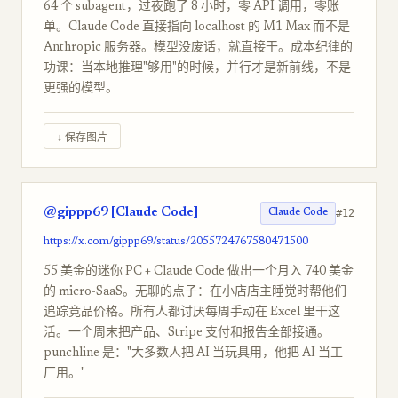
64 个 subagent，过夜跑了 8 小时，零 API 调用，零账
单。Claude Code 直接指向 localhost 的 M1 Max 而不是
Anthropic 服务器。模型没废话，就直接干。成本纪律的
功课：当本地推理"够用"的时候，并行才是新前线，不是
更强的模型。
↓ 保存图片
@gippp69 [Claude Code]
#12
Claude Code
https://x.com/gippp69/status/2055724767580471500
55 美金的迷你 PC + Claude Code 做出一个月入 740 美金
的 micro-SaaS。无聊的点子：在小店店主睡觉时帮他们
追踪竞品价格。所有人都讨厌每周手动在 Excel 里干这
活。一个周末把产品、Stripe 支付和报告全部接通。
punchline 是："大多数人把 AI 当玩具用，他把 AI 当工
厂用。"