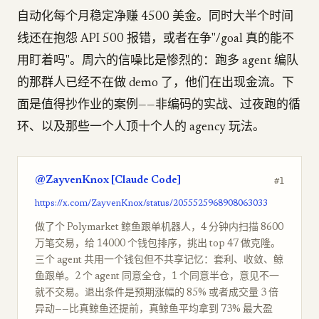
自动化每个月稳定净赚 4500 美金。同时大半个时间
线还在抱怨 API 500 报错，或者在争"/goal 真的能不
用盯着吗"。周六的信噪比是惨烈的：跑多 agent 编队
的那群人已经不在做 demo 了，他们在出现金流。下
面是值得抄作业的案例——非编码的实战、过夜跑的循
环、以及那些一个人顶十个人的 agency 玩法。
@ZayvenKnox [Claude Code]
#1
https://x.com/ZayvenKnox/status/2055525968908063033
做了个 Polymarket 鲸鱼跟单机器人，4 分钟内扫描 8600
万笔交易，给 14000 个钱包排序，挑出 top 47 做克隆。
三个 agent 共用一个钱包但不共享记忆：套利、收敛、鲸
鱼跟单。2 个 agent 同意全仓，1 个同意半仓，意见不一
就不交易。退出条件是预期涨幅的 85% 或者成交量 3 倍
异动——比真鲸鱼还提前，真鲸鱼平均拿到 73% 最大盈