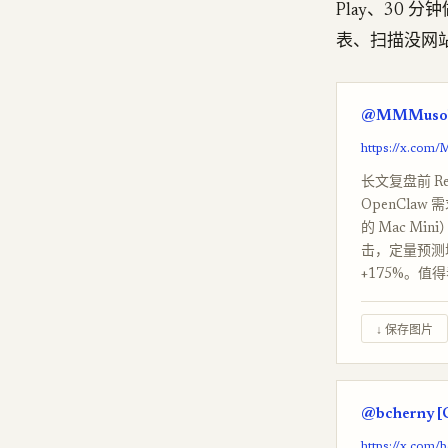
Play、30 
表、扫描没网站
@MMMusol 
https://x.com
长文复盘前 Red
OpenCla
的 Mac M
击，定量预测增
+175%。
↓ 保存图片
@bcherny [C
https://x.com