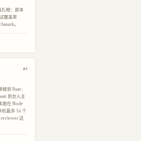
字最扎眼：原本
，测试覆盖率
hmark。
#3
g 移植到 Rust：
mmit 到合入主
跑在 Node
单机最多 16 个
viewer 这