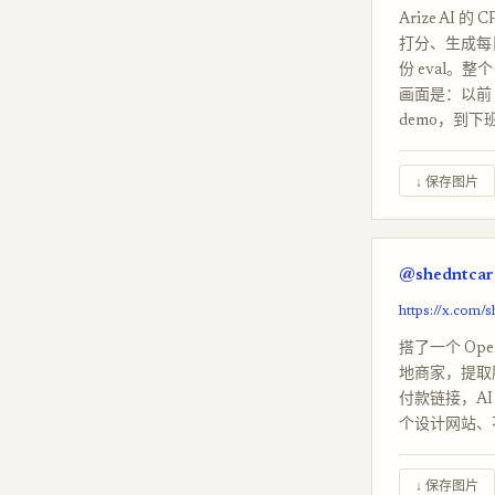
Arize AI
打分、生成每日 
份 eval。
画面是：以前 
demo，到下班可
↓ 保存图片
@shedntcar
https://x.com/
搭了一个 Ope
地商家，提取服
付款链接，AI
个设计网站、
↓ 保存图片