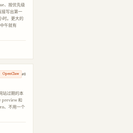
ssue、按优先级
e 直接写出第一
共一小时。更大的
、中午就有
#8
OpenClaw
或者网站过期的本
eview 和
en、不用一个