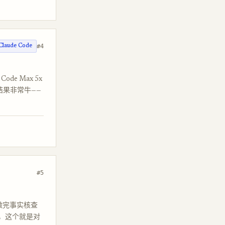
#4
Claude Code
ode Max 5x
调结果非常牛——
#5
例，做完事实核查
研，这个就是对