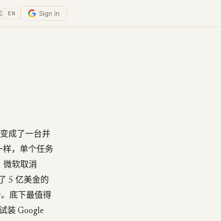
Sign in
位
EN
ode 变成了一台并
跟烧火一样，单个任务
弹：微软取消
了 5 亿美金的
更少。底下最值得
装 Google