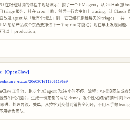
 的 CPO 在跟他对谈的过程中现场演示：搭了一个 PM agent，从 GitHub 抓 i
triage 报告、挂在 cron 上跑，然后一行命令加上 tracing，让 Claud
整个自改进 agent 从「我有个想法」到「它已经在跑我每天的 triage」一
PM 想给产品改个东西要排进下一个 sprint 才能动；现在早上发现问题
以上 production。
e_ [OpenClaw]
shedntcare_/status/2060301611206119689
nClaw 工作流，跑 6 个 AI agent 7x24 小时不停。流程：扫描没网站
务/评论/照片，生成一份定制的网站 demo，发个性化的推销邮件附 live pr
 跟进、处理异议、关单。从拉客到交付到销售全闭环，不用人手做 lead g
不用销售团队。