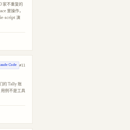
 10 家不重复的
pace 里操作，
script 演
#11
laude Code
 Tally 账
I 用例不是工具