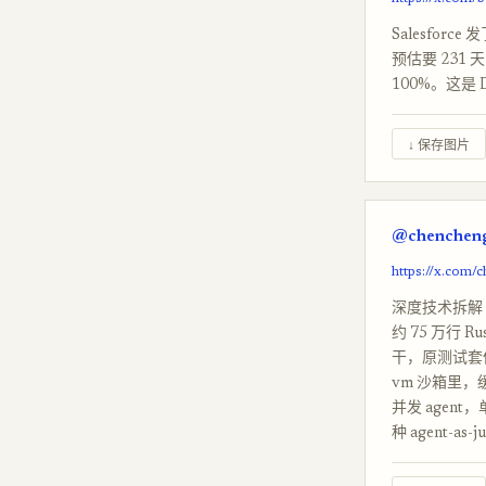
Salesfo
预估要 231 
100%。这是 
↓ 保存图片
@chencheng
https://x.com
深度技术拆解 Bun
约 75 万行 
干，原测试套件 
vm 沙箱里，缓存
并发 agent，
种 agent-