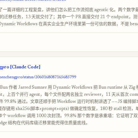
rce 发了一篇详细的工程复盘，讲他们怎么把工作流彻底 agentic 化。两个数
天的迁移任务，13 天就交付了；其中一个 PR 直接交付 21 个 endpoint
Dynamic Workflows 在真实企业生产环境里第一份可信的数据，不是 benc
pro [Claude Code]
/chenchengpro/status/2060168087165685799
 作者 Jarred Sumner 用 Dynamic Workflows 把 Bun runtime 从 Zi
Rust，上百个并行 agent，每个文件配两名独立 reviewer，11 天从首次 co
99.8% 通过。文章还顺手把 Workflow 运行时机制讲透了——JS 编排脚本
键用 sha256(脚本+prompt+opts) 做确定性恢复，180 秒 stall 检测，
单个 workflow 调用 1000 次封顶。99.8% 那个数字是承重墙：它证明了双 re
as-judge 结构在代码库级迁移里能兜得住质量底线。