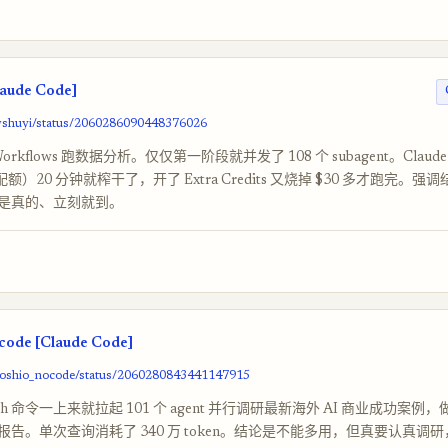
aude Code]
/wshuyi/status/2060286090448376026
 Workflows 跑数据分析。仅仅第一阶段就并发了 108 个 subagent。Claude C
额）20 分钟就榨干了，开了 Extra Credits 又烧掉 $30 多才跑完。强
是真的、立刻就到。
ode [Claude Code]
/yoshio_nocode/status/2060280843441147915
search 命令一上来就拉起 101 个 agent 并行调研最新海外 AI 商业成功案
告。单次查询消耗了 340 万 token。结论是不能多用，但真要认真调