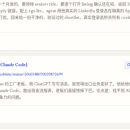
一个月发的、要排除 senior+ title、要逐个打开 listing 确认还在招、返回
ly 链接。配上 ego lite，agent 用他真实的 LinkedIn 登录态在隔离的 S
被打扰，回来给一份干净的、验证过的 shortlist。真实登录态秒杀所有 cookie-
[Claude Code]
C
shobhitic/status/2060348070030872699
pur 的工厂老板，用 ChatGPT 写写消息，就觉得出口业务变好了。他给他们的
laude Code，跑出现金流报表，老板们直接惊掉下巴。论点是：找不到 A
象力的问题。