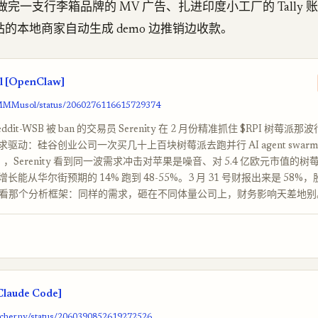
分钟做完一支行李箱品牌的 MV 广告、扎进印度小工厂的 Tally
的本地商家自动生成 demo 边推销边收款。
[OpenClaw]
/MMMusol/status/2060276116615729374
dit-WSB 被 ban 的交易员 Serenity 在 2 月份精准抓住 $RPI 树莓
w 需求驱动：硅谷创业公司一次买几十上百块树莓派去跑并行 AI agent swa
ini），Serenity 看到同一波需求冲击对苹果是噪音、对 5.4 亿欧元市值的
长能从华尔街预期的 14% 跑到 48-55%。3 月 31 号财报出来是 58%
值得看那个分析框架：同样的需求，砸在不同体量公司上，财务影响天差地别
laude Code]
/bcherny/status/2060390852619272526