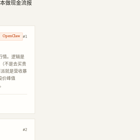
 账本做现金流报
#1
OpenClaw
派那波行情。逻辑是
rm（不是去买贵
树莓派就是营收暴
，股价峰值
。
#2