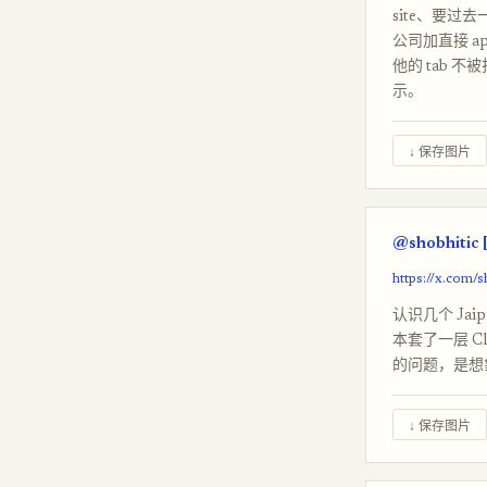
site、要过去
公司加直接 app
他的 tab 不
示。
↓ 保存图片
@shobhitic 
https://x.com/
认识几个 Jai
本套了一层 C
的问题，是想
↓ 保存图片