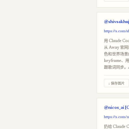
@shivsakhuj
https://x.com/
用 Claude 
从 Away 官网
色和世界场景的
keyframe、用
跟歌词同步。A
↓ 保存图片
@nicos_ai [
https://x.com/
扔给 Claude 