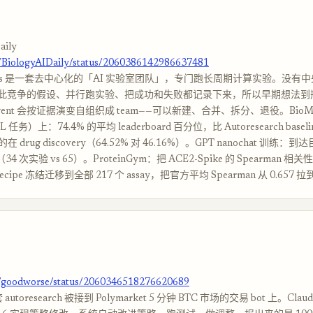
aily
m/BiologyAIDaily/status/2060386142986637481
entists 是一套去中心化的「AI 实验室团队」，专门跑长周期计算实验。没有
持有彼此竞争的假设、并行跑实验、把成功和失败都记录下来，所以早期想法
ent 会按证据演变自组织成 team——可以新建、合并、拆分、退役。BioML-
务）上：74.4% 的平均 leaderboard 百分位，比 Autoresearch baseline
drug discovery（64.52% 对 46.16%）。GPT nanochat 训练：到达目
34 次实验 vs 65）。ProteinGym：把 ACE2-Spike 的 Spearman 相关性
ecipe 冻结迁移到全部 217 个 assay，把官方平均 Spearman 从 0.657 拉到
m/goodworse/status/2060346518276620689
套 autoresearch 被接到 Polymarket 5 分钟 BTC 市场的交易 bot 上。Clau