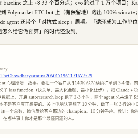
aseline 之上 +8.33 个百分点；evo 跨过了 1 万个项目；Kar
h 接到 Polymarket BTC bot 上（有保留地）跑出 100% winrat
e Code agent 还带个「对抗式 sleep」周期。「循环成为工作
道怎么给它做预算」的时代还没到。
ary
om/TheChowdhary/status/2060171961171677579
nt 心理崩溃」故事。要把一个客户从 $140K ACV 续约扩单到 3-4 倍，前置 d
 loss function（快关单、最大化金额、最小化让步），把 Claude + C
数据上，开启 autoresearch loop 跑了 2-3 小时，两个 agent 总共烧了 
不是客户真正想要的。关上电脑认真想了 10 分钟，做了一张 3 行的小 Ex
 算价、加一个总数，微信发给客户那边的 champion。10 分钟答应。教训：
t 赢，在哪些事上你才是那个最懂问题的人。