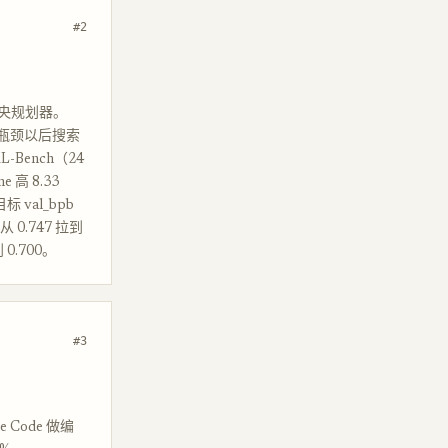
#2
中央规划器。
到瓶颈以后搜索
Bench（24
 高 8.33
标 val_bpb
从 0.747 拉到
 0.700。
#3
de Code 做编