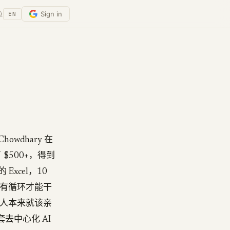
Sign in
位
EN
owdhary 在
了 $500+，得到
xcel，10
在「只有循环才能干
「人本来就该亲
套去中心化 AI