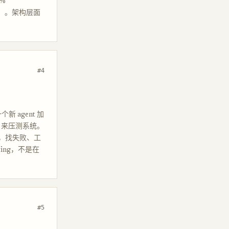
%
频）。架构层面
#4
个新 agent 加
y 来压测系统。
log，找失败、工
bing，不是在
#5