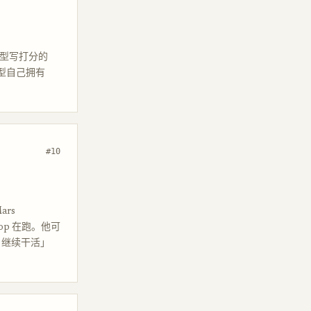
模型写打分的
型自己拥有
#10
rs
oop 在跑。他可
 继续干活」