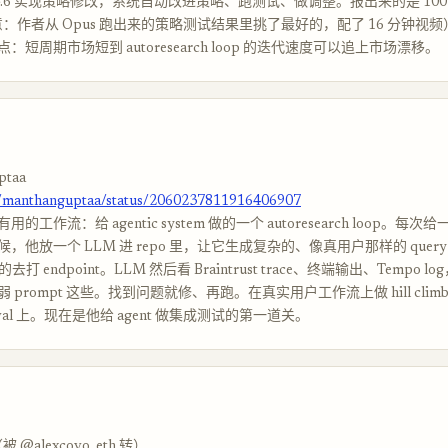
 4.6 实现策略修改，系统自动改进策略、跑测试、做调整。报出来的是 100
（注意：作者从 Opus 跑出来的策略测试结果里挑了最好的，配了 16 分钟视
：短周期市场短到 autoresearch loop 的迭代速度可以追上市场漂移。
ptaa
m/manthanguptaa/status/2060237811916406907
工作流：给 agentic system 做的一个 autoresearch loop。每次给一
，他放一个 LLM 进 repo 里，让它生成复杂的、像真用户那样的 quer
真的去打 endpoint。LLM 然后看 Braintrust trace、终端输出、Tempo 
 prompt 这些。找到问题就修、再跑。在真实用户工作流上做 hill clim
k eval 上。现在是他给 agent 做集成测试的第一道关。
（被 @alexcovo_eth 转）