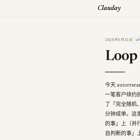
Clauday
2026年5月31日
LO
Loop
今天 autor
一笔客户续约扩单上把
了「完全随机、毫
分钟成单。这条故事
的事」上（并行
自判断的事」上烂得