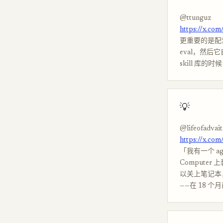
@ttunguz
https://x.co
更重要的是配套
eval，然
skill 库
💡
@lifeofadvait
https://x.co
「我有一个 a
Computer
以关上笔记本
——在 18 