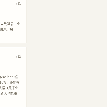
#11
OS。自改进靠一个
此的漏洞。把
#12
nt loop 端
 10%，还能在
结果数据（几千个
普通人也能搞