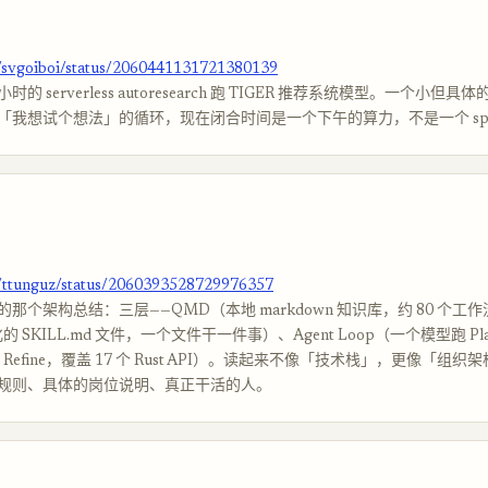
m/svgoiboi/status/2060441131721380139
小时的 serverless autoresearch 跑 TIGER 推荐系统模型。一个小但
「我想试个想法」的循环，现在闭合时间是一个下午的算力，不是一个 spri
m/ttunguz/status/2060393528729976357
那个架构总结：三层——QMD（本地 markdown 知识库，约 80 个工
化的 SKILL.md 文件，一个文件干一件事）、Agent Loop（一个模型跑 Plan →
e → Refine，覆盖 17 个 Rust API）。读起来不像「技术栈」，更像「组
规则、具体的岗位说明、真正干活的人。