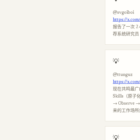
@svgoiboi
https://x.co
报告了一次 2 
荐系统研究员
💡
@ttunguz
https://x.co
现在共鸣最广的
Skills（原子
→ Observ
来的工作场所
💡