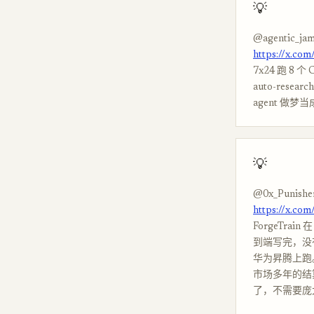
💡
@agentic_ja
https://x.co
7x24 跑 8
auto-res
agent 做梦
💡
@0x_Punishe
https://x.co
ForgeTrai
到端写完，没有人
华为昇腾上跑。
市场多年的结
了，不需要庞