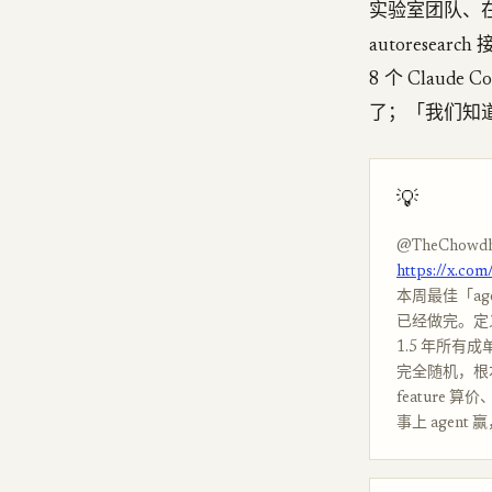
实验室团队、在 b
autoresearc
8 个 Claud
了；「我们知
💡
@TheChowdh
https://x.c
本周最佳「age
已经做完。定义了
1.5 年所有成单
完全随机，根本
feature
事上 agen