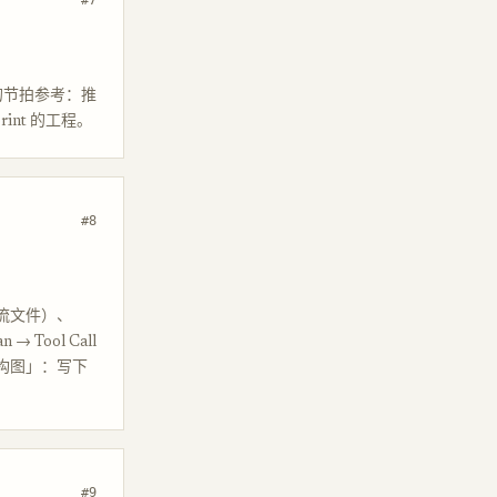
具体的节拍参考：推
nt 的工程。
#8
作流文件）、
 Tool Call
织架构图」：写下
#9