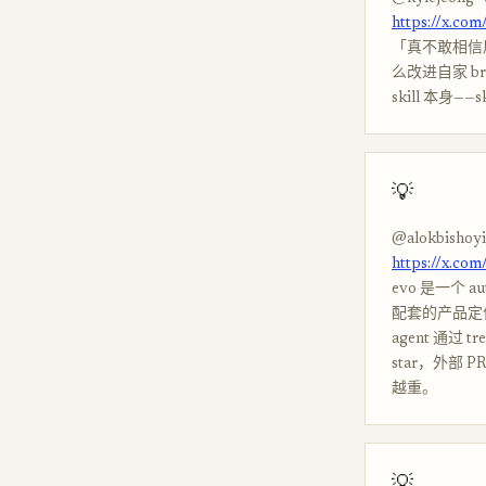
https://x.co
「真不敢相信居
么改进自家 brow
skill 本身
💡
@alokbishoy
https://x.co
evo 是一个 
配套的产品定位
agent 通过 
star，外部 
越重。
💡