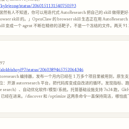
m/kylejeong/status/2060151131540750593
然有人不知道，你可以用迭代式 AutoResearch 把自己的 skill 做得更
ser skill 的。」OpenClaw 的 browser skill 生态正在用 AutoResea
——skill 变成一个 agent 不断在精修的活靶子，不是一个冻结的文件。两天 9
i97
m/alokbishoyi97/status/2060389465752064346
autoresearch 编排器，发布一个月内已经在 1 万多个项目里被用到，原生支持
：开源 autoresearch 平台，把代码库变成自改进的循环。发现指标、
tree search）、自动优化软件/模型/系统。托管基础设施支持 7x24 跑，GitHu
PR 已经在进来。/discover 和 /optimize 这两条命令一直保持简洁，哪