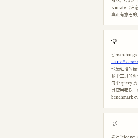
排器，Opus
winrate
真正有意思的点
💡
@manthangu
https://x.co
他最近搭的最有用的
多个工具的时候
每个 query 
具使用错误、弱
benchmar
💡
@kylejeong