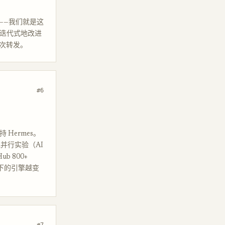
好——我们就是这
rch 迭代式地改进
1 次转发。
#6
 Hermes。
跑并行实验（AI
b 800+
怕底下的引擎越变
#7