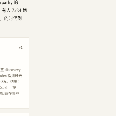
pathy 的
e；有人 7x24 跑
单位」的时代到
#1
iscovery
odex 指到过去
$500+。结果：
cel——按
你得知道在哪些