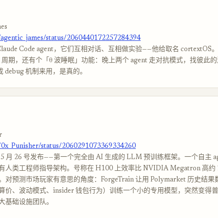
mes
m/agentic_james/status/2060440172257284394
 个 Claude Code agent，它们互相对话、互相做实验——他给取名 cortext
earch 周期，还有个「θ 波睡眠」功能：晚上两个 agent 走对抗模式，找彼
当成 debug 机制来用，是真的。
r
m/0x_Punisher/status/2060291073369334260
n 在 5 月 26 号发布——第一个完全由 AI 生成的 LLM 预训练框架。一个自主 age
类工程师指导架构。号称在 H100 上效率比 NVIDIA Megatron 高约
对预测市场玩家有意思的角度：ForgeTrain 让用 Polymarket 历史
算价、波动模式、insider 钱包行为）训练一个小的专用模型，突然变得
大基础设施团队。