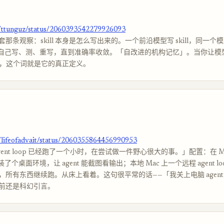
m/ttunguz/status/2060393542279926093
那条观察：skill 本身是怎么写出来的。一个前沿模型写 skill，同一个
后它自己写、测、重写，直到准确率收敛。「自改进的机构记忆」。当你让模
的时候，这个词就是它的真正定义。
m/lifeofadvait/status/2060355864456990953
gent loop 已经跑了一个小时，在尝试做一件野心很大的事。」配置：在 Ma
 上装了个桌面环境，让 agent 能截图看输出；本地 Mac 上一个远程 agent l
，所有东西继续跑。从床上看着。这句很平常的话——「我关上电脑 agent
个月前还是科幻引言。