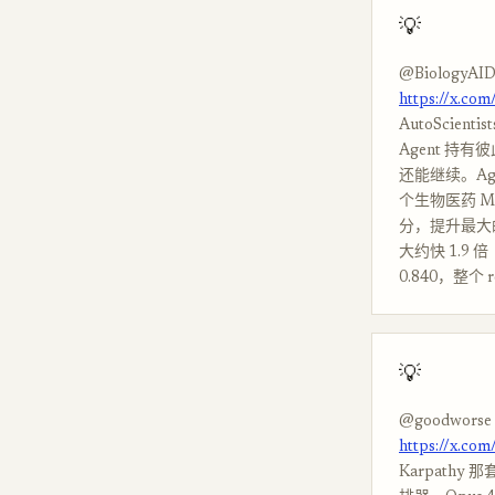
💡
@BiologyAID
https://x.co
AutoSci
Agent 
还能继续。Ag
个生物医药 ML 任
分，提升最大的在 
大约快 1.9 倍（
0.840，整个 r
💡
@goodworse
https://x.co
Karpathy 那