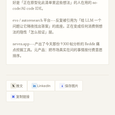
好是「正在原型化此清单里这些想法」的人在用的 no-
code/AI-code IDE。
evo / autoresearch 平台——反复被引用为「给 LLM 一个
问题让它隔夜找出答案」的底座。正在变成任何消费侧想
法的隐性「怎么验证」层。
neven.app——产出了今天那份 9300 帖分析的 Reddit 痛
点挖掘工具。元产品：把市场真实在问的事情按付费意愿
排序。
↓
推文
LinkedIn
保存图片
𝕏
in
复制链接
⌘