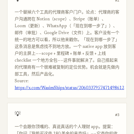
💡
#2
一个替掉六个工具的代理商客户门户。论点：代理商的客
户沟通跨在 Notion（scope）、Stripe（账单）、
Loom（更新）、WhatsApp（「现在到哪一步了」）、
邮件（审批）、Google Drive（文件）上。客户没有一个
统一的地方可以看，所以他来戳你。「现在到哪一步了」
这条消息是焦虑找不到地方放。一个 native app 放到客
户的主屏上——scope + 里程碑 + 账单 + 反馈 + 上线
checklist 一个地方全包——这件事就解决了。自己搭起来
的代理商有一个很难被复制的定位优势。机会就是先做内
部工具，然后产品化。
Source:
https://x.com/WasimShips/status/2060337957471498612
💡
#3
一个会跟你顶嘴的、真说真话的个人理财 app。提案：