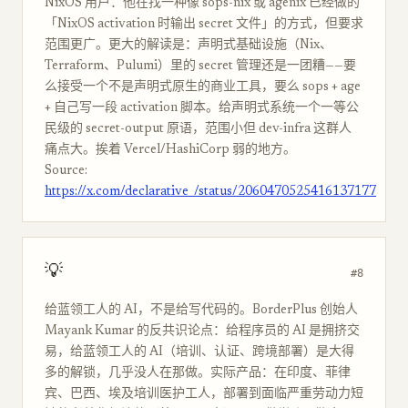
NixOS 用户：他在找一种像 sops-nix 或 agenix 已经做的
「NixOS activation 时输出 secret 文件」的方式，但要求
范围更广。更大的解读是：声明式基础设施（Nix、
Terraform、Pulumi）里的 secret 管理还是一团糟——要
么接受一个不是声明式原生的商业工具，要么 sops + age
+ 自己写一段 activation 脚本。给声明式系统一个一等公
民级的 secret-output 原语，范围小但 dev-infra 这群人
痛点大。挨着 Vercel/HashiCorp 弱的地方。
Source:
https://x.com/declarative_/status/2060470525416137177
💡
#8
给蓝领工人的 AI，不是给写代码的。BorderPlus 创始人
Mayank Kumar 的反共识论点：给程序员的 AI 是拥挤交
易，给蓝领工人的 AI（培训、认证、跨境部署）是大得
多的解锁，几乎没人在那做。实际产品：在印度、菲律
宾、巴西、埃及培训医护工人，部署到面临严重劳动力短