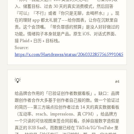
「你问『我能买这件 180 美金的夹克吗』——它查你的收
入、储蓄目标、过去 30 天的真实消费模式，然后回答
『可以』『不行』或者『你只是无聊，去喝杯水』」。现
在的理财 app 都太礼貌了——给你图表，让你在沉默里自
责。这个会顶嘴。「带负罪感的预算」是没人好好做过的
功能。情绪钩子本身就是产品。原生 iOS、对话式界面、
接 Plaid + 日历 + 目标栈。
Source:
https://x.com/Hartdrawss/status/2060322857565991045
💡
#4
给品牌合作用的「已验证创作者数据看板」。缺口：品牌
跟创作者合作大多基于创作者自己报的数。做一个验证过
的简历——第三方端点拉创作者过去 14 天的真实数据看板
（互动率、reach、impressions、真 CPM），给品牌方
一个只读的可信视图来签合同前看。杀掉自报数字造假是
真正的 B2B SaaS，而数据已经在 TikTok/IG/YouTube 里