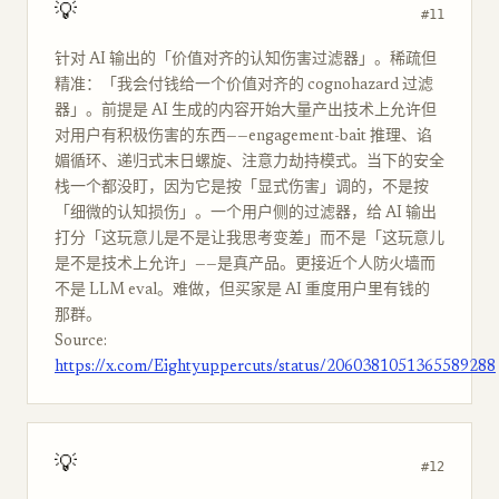
💡
#11
针对 AI 输出的「价值对齐的认知伤害过滤器」。稀疏但
精准：「我会付钱给一个价值对齐的 cognohazard 过滤
器」。前提是 AI 生成的内容开始大量产出技术上允许但
对用户有积极伤害的东西——engagement-bait 推理、谄
媚循环、递归式末日螺旋、注意力劫持模式。当下的安全
栈一个都没盯，因为它是按「显式伤害」调的，不是按
「细微的认知损伤」。一个用户侧的过滤器，给 AI 输出
打分「这玩意儿是不是让我思考变差」而不是「这玩意儿
是不是技术上允许」——是真产品。更接近个人防火墙而
不是 LLM eval。难做，但买家是 AI 重度用户里有钱的
那群。
Source:
https://x.com/Eightyuppercuts/status/2060381051365589288
💡
#12