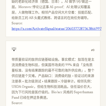
缺的老龄化经济体（德国、日本）。AI 做学/问/做这一
层。Moravec 悖论让这事 AI-proof：AI 处理认知覆盖
层，人做物理工作。相邻产品空间大片空着：技能匹配、
给新员工的 AR 头戴式教练、跨语言的在岗任务辅导。
Source:
https://x.com/ActivateSignal/status/2060377287363866997
💡
#9
带质量验证的肽供应链基础设施。事实模式：肽现在是主
流消费级生物科技，但美国市场卖的 99% 来自「没有质
量标准、没有结果跟踪的最不可靠的海外供应商」。整个
供应链是个灾难。产品缺口：消费级的肽 = 验证过的来源
注册表 + 批次级测试 + 结果跟踪 + 冷链审计。相邻先例：
USDA Organic，但给生物科技消耗品。信任溢价巨大，
因为下行风险是医疗级的。Bio/acc 风格的 Superhuman
Fund 已经在押这条赛道。
Source: