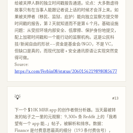
给被关押人群的独立时间戳报告通道。论点：大多数虐待
故事只有在当事人能跟记者说上话的时候才会浮上来。如
果被关押者（移民、监狱、庇护）能向独立监察方提交带
时间戳的报告，第 2 天就知道而不是第 6 个月。基础设施
问题：从受控环境内部安全、低摩擦、保护身份地提交，
配上加密时间戳和一个能行动的监察机构。这是公民科
技/新闻自由的形状——资金是基金会/NGO，不是 VC，
但缺口是真的，而现代加密 + 安全通讯原语让实现突然变
得可做。
Source:
https://x.com/Ferbin08/status/2060156219898085677
💡
#13
下一个 $10K MRR app 的创作者侧分析器。当天最被转
发的帖子之一里的元观察：9,300+ 条 Reddit 上的「我希
望有一个 app 能...」帖子，被解析和排序。数据：
Finance 是付费意愿最高的细分（193 条付费信号），