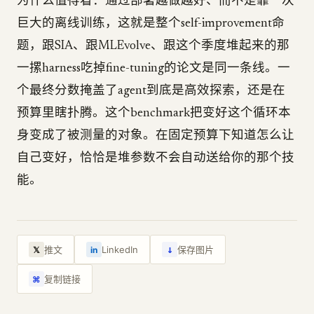
为什么值得看：通过部署越做越好、而不是靠一次
巨大的离线训练，这就是整个self-improvement命
题，跟SIA、跟MLEvolve、跟这个季度堆起来的那
一摞harness吃掉fine-tuning的论文是同一条线。一
个最终分数掩盖了agent到底是高效探索，还是在
预算里瞎扑腾。这个benchmark把变好这个循环本
身变成了被测量的对象。在固定预算下知道怎么让
自己变好，恰恰是堆参数不会自动送给你的那个技
能。
↓
推文
LinkedIn
保存图片
𝕏
in
复制链接
⌘