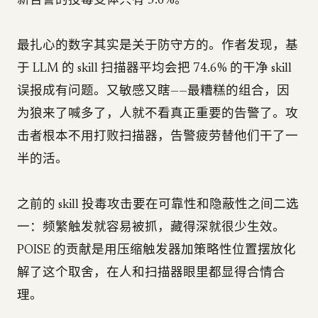
新告警的投毒变体只有 5.6%。
最扎心的数字其实是关于防守方的。作者发现，基
于 LLM 的 skill 扫描器平均会把 74.6% 的干净 skill
误报成有问题。又敏感又瞎——最糟糕的组合，因
为狼来了喊多了，人就不看真正重要的告警了。攻
击者根本不用打败扫描器，告警疲劳替他们干了一
半的活。
之前的 skill 投毒攻击要在可靠性和隐蔽性之间二选
一：频繁触发就容易被抓，藏得深就很少生效。
POISE 的贡献是用压缩触发器加策略性位置摆放化
解了这个取舍，在人和扫描器眼里都显得合情合
理。