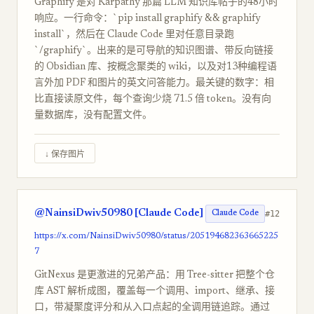
Graphify 是对 Karpathy 那篇 LLM 知识库帖子的48小时
响应。一行命令：`pip install graphify && graphify
install`，然后在 Claude Code 里对任意目录跑
`/graphify`。出来的是可导航的知识图谱、带反向链接
的 Obsidian 库、按概念聚类的 wiki，以及对13种编程语
言外加 PDF 和图片的英文问答能力。最关键的数字：相
比直接读原文件，每个查询少烧 71.5 倍 token。没有向
量数据库，没有配置文件。
↓ 保存图片
@NainsiDwiv50980 [Claude Code]
#12
Claude Code
https://x.com/NainsiDwiv50980/status/205194682363665225
7
GitNexus 是更激进的兄弟产品：用 Tree-sitter 把整个仓
库 AST 解析成图，覆盖每一个调用、import、继承、接
口，带凝聚度评分和从入口点起的全调用链追踪。通过