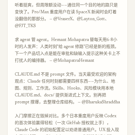
听着挺爽，但周限额没动——通往同一个目的地的路只是
变快了。Pro/Max 重度用户在读 SpaceX 新闻时会盯着
没翻倍的那部分。 — @VraserX、@Layton_Gott、
@FJT_TKS
求 agent 管 agent。Hemant Mohapatra 替每天用6-8小
时的人发声：人类时刻"给 agent 修路"已经是新的瓶颈。
下一个产品切入点是能在审批和缺输入提示这种关卡上不
打扰人的编排器。 — @MohapatraHemant
CLAUDE.md 不是 prompt 文件。当天最受欢迎的架构
观点：Claude 任何时刻都需要四样东西——为什么、地
图、规则、工作流。Skills、Hooks、风险模块用本地
CLAUDE.md、docs/ 提供渐进式上下文。别再把
prompt 撑爆，去整理仓库结构。 — @BharukaShraddha
入门摩擦正在毁掉对比。多个日本重度用户反映 Codex
的首次体验赢得轻松（一次 GitHub 授权就上手），
Claude Code 的初始配置足以劝退普通用户。UX 投入现