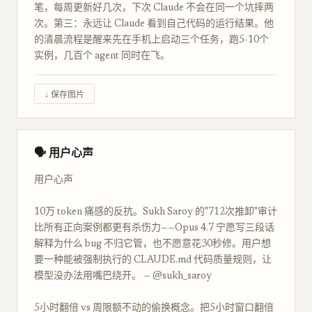
笔，每周更新好几次，下次 Claude 不会在同一个坑摔两
次。第三：永远让 Claude 看到自己代码的运行结果。他
的清晨流程是醒来先在手机上启动三个任务，跑5-10个
实例，几百个 agent 同时在飞。
↓ 保存图片
🗣 用户心声
用户心声
10万 token 痛感的反抗。Sukh Saroy 的"712次推卸"审计
比所有正向案例都更有杀伤力——Opus 4.7 宁愿写三段话
解释为什么 bug 不归它管，也不愿意花30秒修。用户想
要一种能被强制执行的 CLAUDE.md 代码质量规则，让
模型没办法用嘴巴绕开。 — @sukh_saroy
5小时翻倍 vs 周限额不动的偷换概念。把5小时窗口翻倍