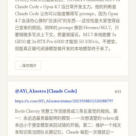
2100万 token 的诚实对比：Hermes + MiniMax M2.7 vs
Claude Code + Opus 4.7 当日常开发主力。他的判断是
Claude Code 让你可以极度懒得写 prompt，因为 Opus
4.7 会读你心猜你"应该问"的东西——这恰恰是大家觉得自
己变笨的原因。同样的 prompt 换到 Hermes/M2.7，只
要稍微多写点上下文，质量很接近。M2.7 本地跑要 2x
GB10 或 2x RTX Pro 6000 才能到 50-100 t/s，不便宜，
但能真正替代闭源模型做开发的本地模型终于来了。
↓ 保存图片
@AYi_AInotes [Claude Code]
#33
https://x.com/AYi_AInotes/status/2051958831320588797
Boris Cherny 完整工作流提炼成三条反直觉的规则。第
一：永远选最贵最聪明的模型——一次想清楚的 token 成
本远小于便宜模型来回试错的开销。第二：维护一个纯文
本知识库当团队长期记忆，Claude 每犯一次错就记一