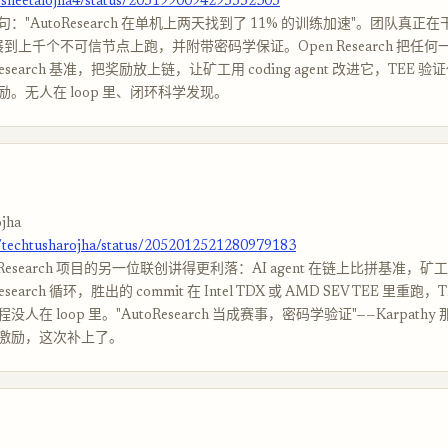
m/sheetalojha4/status/2051990094295552305
："AutoResearch 在单机上两天找到了 11% 的训练加速"。团队真正
拓展到上千个不可信节点上跑，并附带密码学保证。Open Research 把任何一个
Research 基准，把奖励放上链，让矿工用 coding agent 改进它，TEE
。无人在 loop 里、闭环科学发现。
jha
m/techtusharojha/status/2052012521280979183
 Research 项目的另一位联创讲得更利落：AI agent 在链上比拼基准，矿工在
esearch 循环，胜出的 commit 在 Intel TDX 或 AMD SEV TEE 里重跑
人在 loop 里。"AutoResearch 当成赛事，密码学验证"——Karpath
激励，这次补上了。