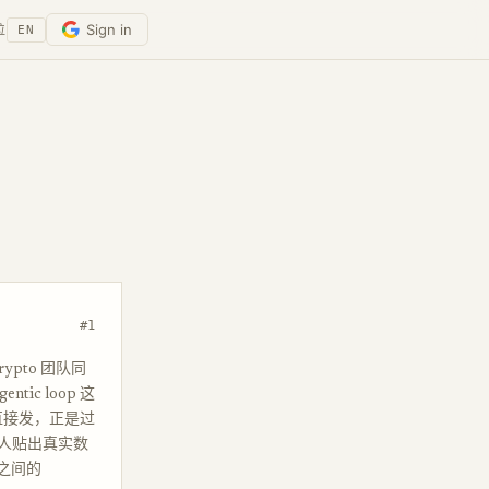
Sign in
位
EN
#1
ypto 团队同
ic loop 这
一方功能直接发，正是过
人贴出真实数
合之间的