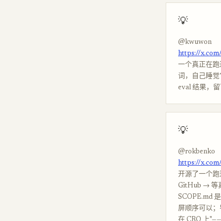
💡
@kwuwon
https://x.c
一个真正在跑过夜 
词，自己睡觉它
eval 结果
💡
@rokbenko
https://x.co
开源了一个跑落地页
GitHub →
SCOPE.m
屏顺序可以；导航
在 CRO 上"