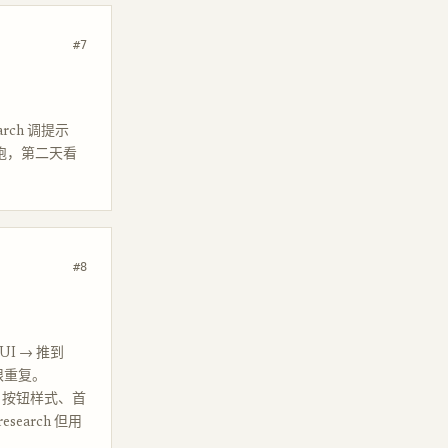
#7
arch 调提示
夜跑，第二天看
#8
UI → 推到
无限重复。
案、按钮样式、首
search 但用