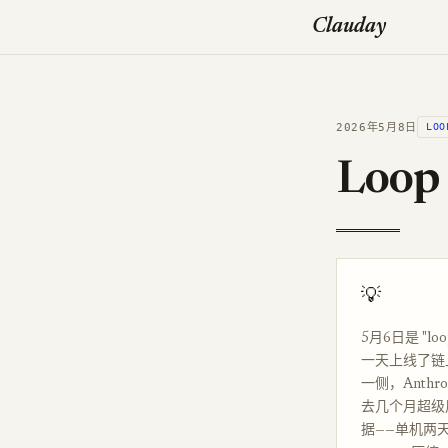
Clauday
2026年5月8日
LOO
Loop
💡
5月6日是 "l
一天上线了链上市
一侧，Anthrop
去几个月超级
据——单机两天找