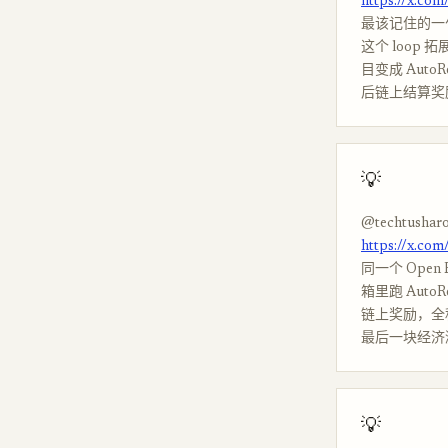
https://x.co
最该记住的一句
这个 loop 
目变成 Auto
后链上结算奖励
💡
@techtusharo
https://x.co
同一个 Open
箱里跑 AutoR
链上奖励，全程没
最后一块经济
💡