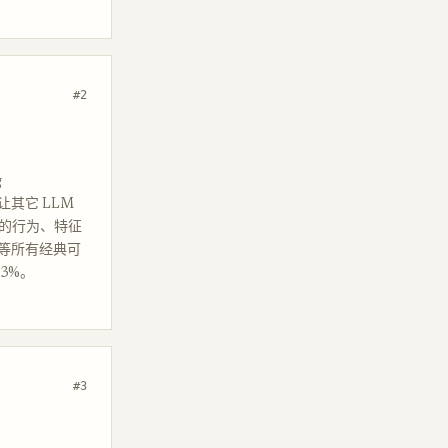
#2
g
能让其它 LLM
拟它的行为、特征
性等所有经典可
73%。
#3