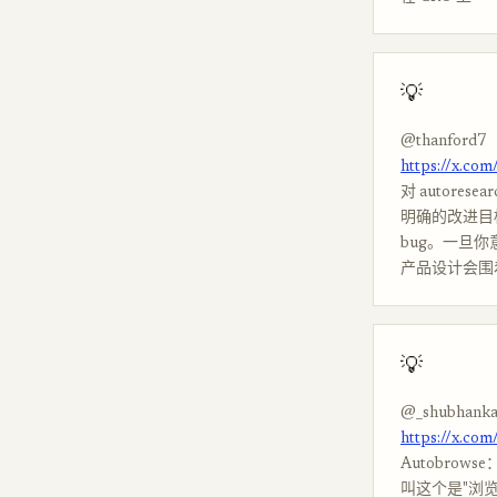
💡
@thanford7
https://x.co
对 autores
明确的改进目标，
bug。一旦你意
产品设计会围
💡
@_shubhanka
https://x.co
Autobrow
叫这个是"浏览的