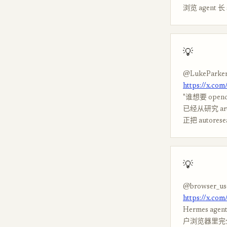
浏览 agent 
💡
@LukeParke
https://x.co
"谁想要 openc
已经从研究 ar
正把 autore
💡
@browser_us
https://x.co
Hermes ag
户浏览器里完全自