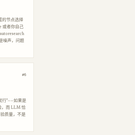
、可配置的节点选择
ure 或者你自己
oresearch
的全是噪声，问题
#6
多就行"——如果是
而 LLM 恰
：先验质量，不是