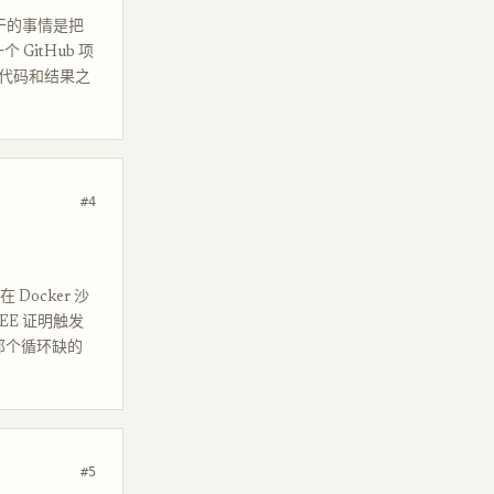
在干的事情是把
 GitHub 项
 验证代码和结果之
#4
 Docker 沙
，TEE 证明触发
y 那个循环缺的
#5