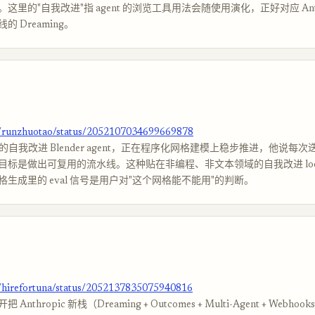
这里的"自我改进"指 agent 的浏览工具用法会随使用演化，正好对应 Anthr
 Dreaming。
m/runzhuotao/status/2052107034699669878
.5 的自我改进 Blender agent，正在程序化网格建模上稳步推进，他说每
目标是做出可复用的流水线。这种贴在非编程、非文本领域的自我改进 loo
网格生成里的 eval 信号是用户对"这个网格能不能用"的判断。
m/hirefortuna/status/2052137835075940816
nthropic 新栈（Dreaming + Outcomes + Multi-Agent + Webh