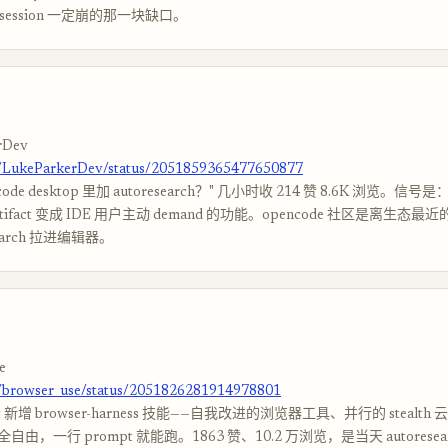
长 session 一定崩的那一块缺口。
rDev
m/LukeParkerDev/status/2051859365477650877
ode desktop 里加 autoresearch？" 几小时收 214 赞 8.6K 浏览。信号是：a
tifact 变成 IDE 用户主动 demand 的功能。opencode 社区是离生态
search 拉进编辑器。
e
m/browser_use/status/2051826281914978801
ent 新增 browser-harness 技能——自我改进的浏览器工具、并行的 stealt
由，一行 prompt 就能跑。1863 赞、10.2 万浏览，是当天 autoresea