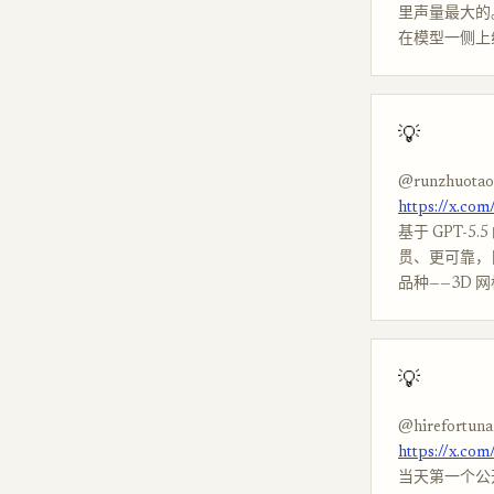
里声量最大的。
在模型一侧上线的
💡
@runzhuotao
https://x.co
基于 GPT-5
贯、更可靠，
品种——3D 
💡
@hirefortuna
https://x.co
当天第一个公开把 A