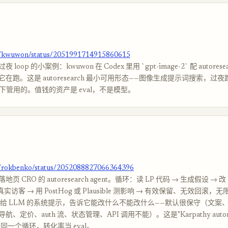
om/kwuwon/status/2051991714915860615
loop 的小案例：kwuwon 在 Codex 里用 `gpt-image-2` 配 autorese
在跑。这是 autoresearch 最小可用形态——图像生成提示词搜索，过
，留下管用的。值钱的资产是 eval，不是模型。
m/rokbenko/status/2052088827066364396
 CRO 的 autoresearch agent。循环：读 LP 代码 → 生成假设 → 改 
 等真实访客 → 用 PostHog 或 Plausible 测影响 → 有效保留、无效回滚，
d 是给 LLM 的系统提示，告诉它能改什么不能改什么——默认很保守（文
、定价、auth 流、状态管理、API 调用不能）。这是"Karpathy autore
——同一个循环，转化率当 eval。