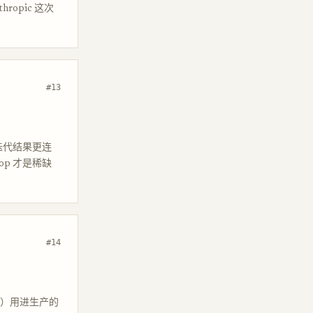
opic 这次
#13
次迭代结果更连
p 才是稀缺
#14
ooks）用进生产的