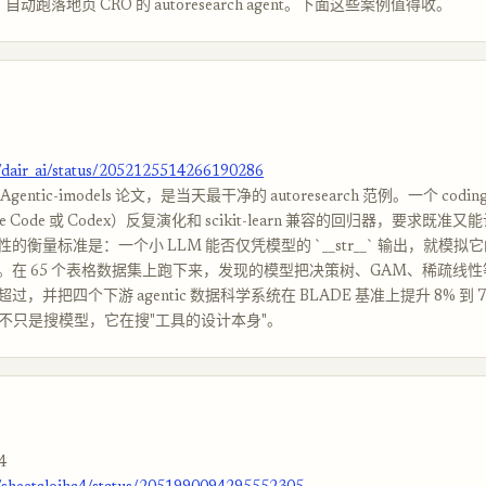
缩、自动跑落地页 CRO 的 autoresearch agent。下面这些案例值得收。
m/dair_ai/status/2052125514266190286
entic-imodels 论文，是当天最干净的 autoresearch 范例。一个 codin
ude Code 或 Codex）反复演化和 scikit-learn 兼容的回归器，要求既准又
的衡量标准是：一个小 LLM 能否仅凭模型的 `__str__` 输出，就模
。在 65 个表格数据集上跑下来，发现的模型把决策树、GAM、稀疏线
，并把四个下游 agentic 数据科学系统在 BLADE 基准上提升 8% 到 
arch 不只是搜模型，它在搜"工具的设计本身"。
4