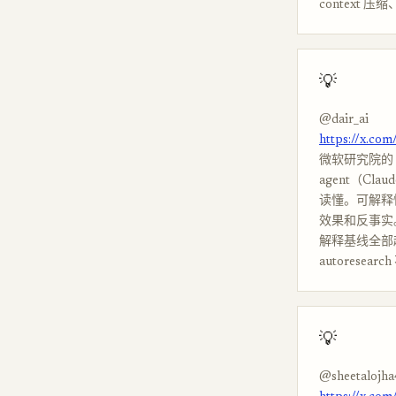
context 压
💡
@dair_ai
https://x.co
微软研究院的 Ag
agent（Cla
读懂。可解释性
效果和反事实
解释基线全部超过
autorese
💡
@sheetalojha