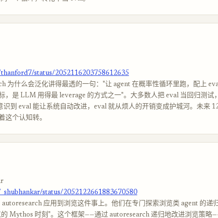
m/thanford7/status/2052116203758612635
earch 为什么会泛化讲得最透的一句："让 agent 在概率性循环里跑，配上 eval h
是 LLM 用得最 leverage 的方式之一"。大多数人把 eval 当回归测
识到 eval 能让系统自动改进，eval 就从烦人的开销变成护城河。未来 12 个
着这个认知转。
r
m/_shubhankar/status/2052122661883670580
se：autoresearch 应用到浏览这件事上。他们在专门探索浏览类 agent 
 Mythos 时刻"。这个框架——通过 autoresearch 递归地改进浏览策