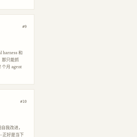
#9
arness 和
试，那只能抓
月 agent
#10
的递归自我改进，
略——正好是当下