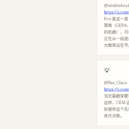
@alokbishoy
https://x.co
Evo 是这一波 
策略（GEPA、e
的机器），可以跑在
正在从一段提示
大概率出在节
💡
@Raz_Ciuca
https://x.co
当天最戳穿要害的
这样，CEM
好提供这个先验
迭代次数。