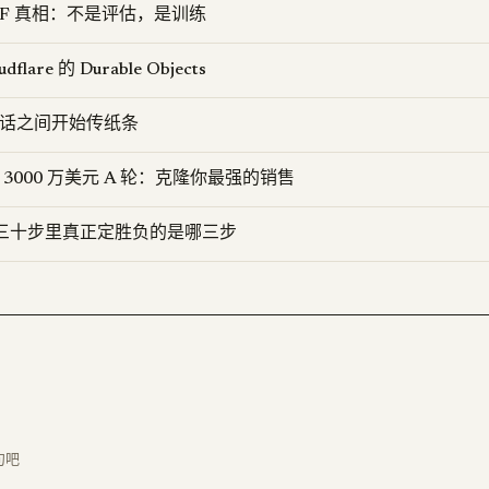
击 HF 真相：不是评估，是训练
dflare 的 Durable Objects
de 会话之间开始传纸条
 融资 3000 万美元 A 轮：克隆你最强的销售
D：三十步里真正定胜负的是哪三步
句吧