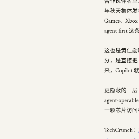
合作伙伴名单才是大
年秋天集体发布 R
Games、Xb
agent-firs
这也是黄仁勋暗示
分，是直接把 
来，Copil
更隐蔽的一层：每
agent-oper
一颗芯片访问
TechCrunch：