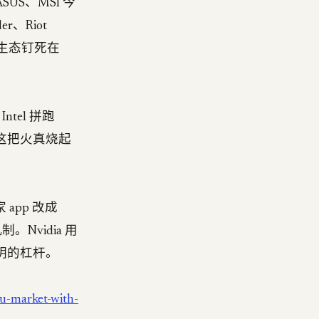
ASUS、MSI 今
r、Riot
C 生态钉死在
tel 拼跑
。这把火真烧起
app 改成
制。Nvidia 用
明的杠杆。
u-market-with-