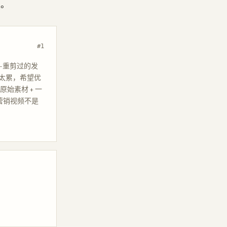
隙。
#1
——重剪过的发
耗时太累，希望优
始素材 + 一
是营销视频不是