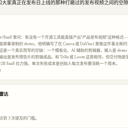
和大家真正在发布日上线的那种打磨过的发布视频之间的空
r/SaaS 里问：有没有一个开源工具能直接产出"产品发布视频"这种格式
屏幕录制的 demo。他明确写了在 Canva 或 DaVinci 里做这件事太
是一个真实而窄的空缺：一个模板化、AI 辅助的剪辑器，输入是 demo 原
出是发布预告片的剪辑成品。和 Tella 或 Loom 这类相邻，但交付物
。B2B SaaS 拉力强，单次失败成本是创始人每次发布要消耗一个周末。
t
品雷达
达到 3 次提及的门槛。