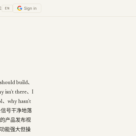
Sign in
位
EN
uld build、
y isn't there、I
ol、why hasn't
。只有一条信号干净地落
开源的产品发布视
具（功能强大但操