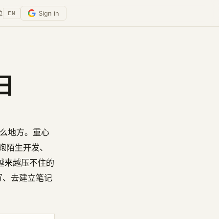
Sign in
位
EN
日
什么地方。重心
跑陌生开发、
一股越来越压不住的
、去写、去建立笔记