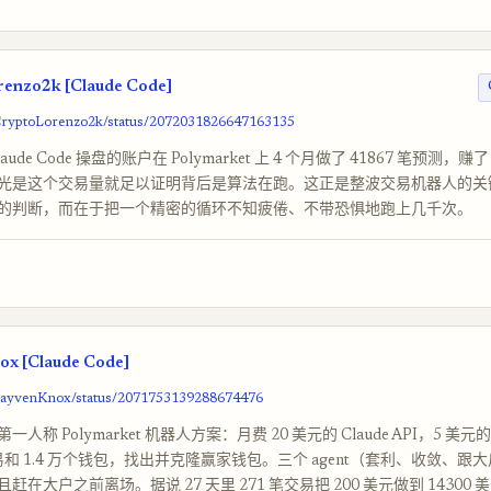
enzo2k [Claude Code]
/CryptoLorenzo2k/status/2072031826647163135
ude Code 操盘的账户在 Polymarket 上 4 个月做了 41867 笔预测，赚了 
光是这个交易量就足以证明背后是算法在跑。这正是整波交易机器人的关
的判断，而在于把一个精密的循环不知疲倦、不带恐惧地跑上几千次。
x [Claude Code]
/ZayvenKnox/status/2071753139288674476
人称 Polymarket 机器人方案：月费 20 美元的 Claude API，5 美元
交易和 1.4 万个钱包，找出并克隆赢家钱包。三个 agent（套利、收敛、跟
赶在大户之前离场。据说 27 天里 271 笔交易把 200 美元做到 14300