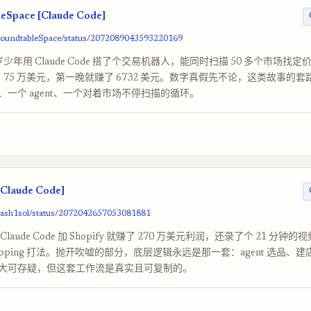
eSpace [Claude Code]
/RoundtableSpace/status/2072089043593220169
 岁少年用 Claude Code 搭了个交易机器人，能同时扫描 50 多个市场找
了 75 万美元，第一晚就赚了 6732 美元。数字真假先不论，这类故事的
、一个 agent、一个对着市场不停扫描的循环。
[Claude Code]
slash1sol/status/2072042657053081881
laude Code 加 Shopify 就赚了 270 万美元利润，还录了个 21 分钟
opshipping 打法。抛开吹嘘的部分，底层逻辑永远是那一套：agent 选品、
大可存疑，但这套工作流是真实且可复制的。