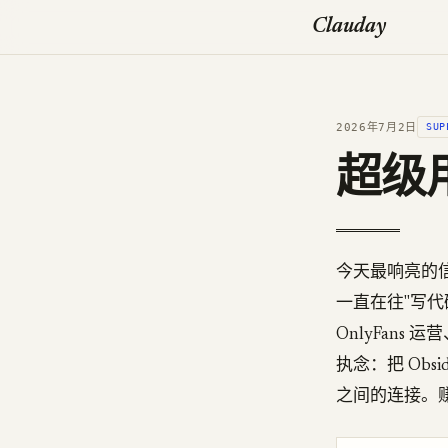
Clauday
2026年7月2日
SUP
超级用
今天最响亮的信
一直在往"写
OnlyFans
执念：把 Obs
之间的连接。