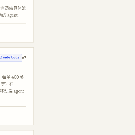
。没有透露具体流
agent。
#7
Claude Code
每单 400 美
er 等）在
端 agent