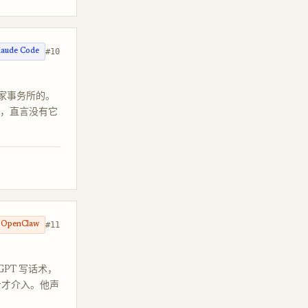
#10
laude Code
家事务所的。
的组合，直言没有它
#11
OpenClaw
PT 写话术，
一步才介入。他声