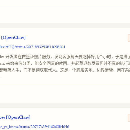
 [OpenClaw]
/HexletHQ/status/2071893293814698461
asales 开发者在做签证照片服务，发现客服每天要吃掉好几个小时，于是搭
w agent 来给来信分类、能安全回复的就回、并起草退款发票但并不真的执
都精简人手，而不是彻底取代人。这是一个脚踏实地、边界清晰、用在杂
法。
ow [OpenClaw]
/cto_ya_know/status/2071763941626384646