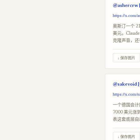
@ashercrw 
https://x.com
奥斯汀一个 21 
美元。Claud
克隆声音，还有
↓ 保存图片
@sakevoid [
https://x.com/
一个德国会计据
7000 美元
表这套底层自
↓ 保存图片