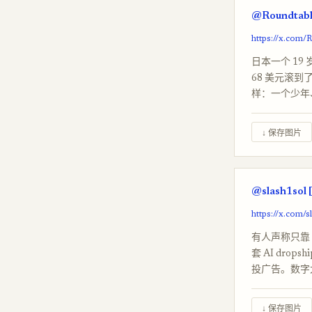
@Roundtabl
https://x.com
日本一个 19
68 美元滚到
样：一个少年
↓ 保存图片
@slash1sol 
https://x.com/
有人声称只靠 C
套 AI dr
投广告。数字
↓ 保存图片