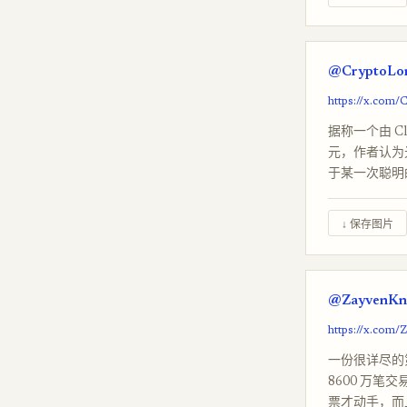
@CryptoLor
https://x.com
据称一个由 Cla
元，作者认为
于某一次聪明
↓ 保存图片
@ZayvenKno
https://x.com
一份很详尽的第一
8600 万笔
票才动手，而且