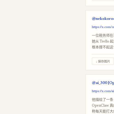
@nekokoroc
https://x.com
一位税务师在
她从 Trell
根本撑不起这
↓ 保存图片
@ai_300 [O
https://x.com/
他描绘了一条 
OpenCla
称每天能打大