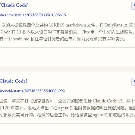
[Claude Code]
/ashercrw/status/2071857033561698615
岁的人据说靠四个总共约 16KB 的 markdown 文件，在 OnlyFans 上 30 
e Code 在 11 秒内以人设口吻写完每条消息，Flux 用一个 LoRA 生成照片，E
一个 brain.md 记住每位订阅者的细节。算力总账单只有 400 美元。
Claude Code]
sakevoid/status/2071845535540006992
说一整天在打《坦克世界》，全公司的账都甩给 Claude Code 记，两
涨到 12000 美元。发帖人点出了把 agent 对准财务数据的明显保密风险，
动化是真实可行的。枯燥的后台工作，恰恰是这些 agent 悄悄取胜的地方