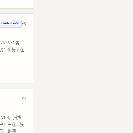
#3
Claude Code
762674 美
键：优势不在
#4
的 VPS，扫描
大户）三选二投
 美元，胜率