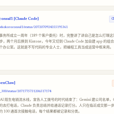
onsul1 [Claude Code]
C
/nekokoroconsul1/status/2072070924355195361
事务所成立一周年（189 个客户委托）时，完整讲了讲自己是怎么打理这
o 起步，两个月后换到 Kintone，今年又切到 Claude Code 加自建 app 
个办公室。这就是不写代码的专业人士，把编程工具当成运营中枢来用。
penClaw]
ai_300/status/2071775731206517174
AI 陌生电销流水线，宣告人工拨号的时代结束了：Gemini 建公司名单，G
w 真的去打电话，Claude 负责总结并给通话记录打分。人只在临近成交那
约 100 通首次接触电话，每个结果都被记录和分类。