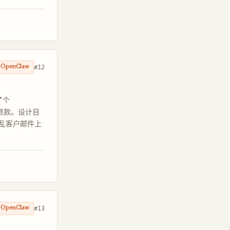
#12
OpenClaw
了个
行退款。设计目
乱客户邮件上
#13
OpenClaw