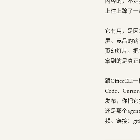
内容的，不是扒来
上往上蹿了一
它有用，是因为视
屏。竞品的钩
页幻灯片。把
拿到的是真正
跟OfficeC
Code、Cur
发布，你把它拴
还是那个ag
频。链接：github.