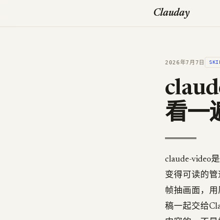
Clauday
2026年7月7日
SKI
clau
看一
claude-v
变得可读的管道
帧抽画面，用
稿一起交给C