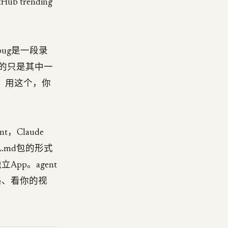
trending
的bug是一段录
要的只是其中一
结；用这个，你
，Claude
LL.md包的形式
pp。agent
格、看你的视