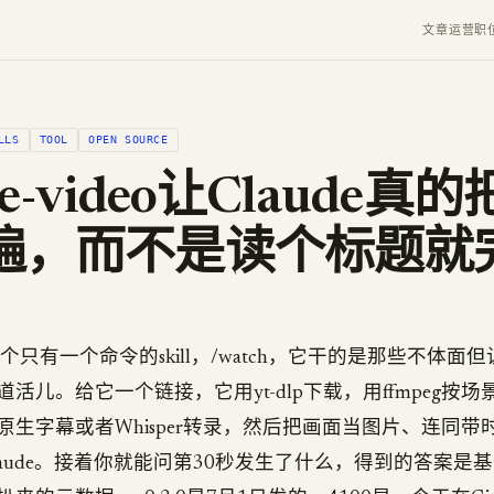
文章
运营
职
LLS
TOOL
OPEN SOURCE
de-video让Claude真
遍，而不是读个标题就
ideo是个只有一个命令的skill，/watch，它干的是那些不体面但
活儿。给它一个链接，它用yt-dlp下载，用ffmpeg按
原生字幕或者Whisper转录，然后把画面当图片、连同带
laude。接着你就能问第30秒发生了什么，得到的答案是