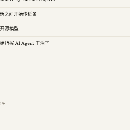
dflare 的 Durable Objects
de 会话之间开始传纸条
开源模型
开始指挥 AI Agent 干活了
句吧