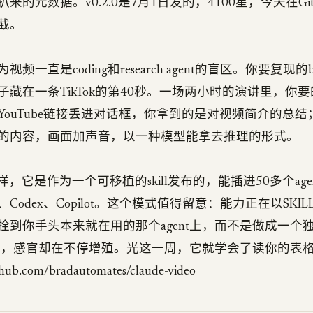
的元数据。v0.2.0是7月1日发的，4100星，今天在GitHub 
截。
频一直是coding和research agent的盲区。你要复现
子藏在一条TikTok的第40秒。一场两小时的演讲里，你
YouTube链接丢进对话框，你拿到的是对视频简介的总
的内容，画面加声音，以一种模型能拿去推理的形式。
LI一样，它是作为一个可移植的skill发布的，能插进50多个agent
sor、Codex、Copilot。这个模式值得留意：能力正在以SKI
到你手头本来就在用的那个agent上，而不是做成一个独立A
ent，感官却在不停增殖。光这一周，它就学会了读你的表
com/bradautomates/claude-video