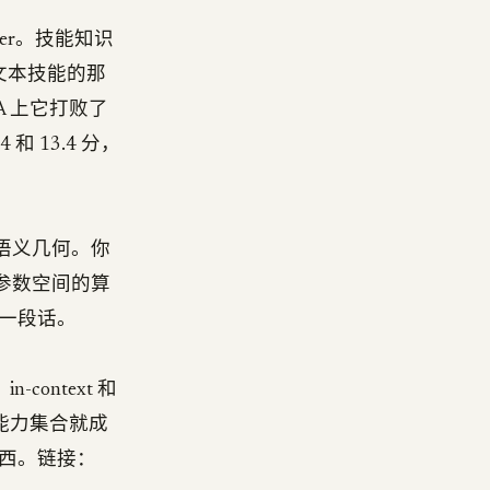
er。技能知识
文本技能的那
QA 上它打败了
4 和 13.4 分，
的语义几何。你
过参数空间的算
一段话。
ontext 和
 的能力集合就成
西。链接：