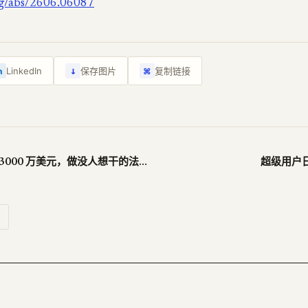
org/abs/2606.06087
↓
LinkedIn
保存图片
复制链接
n
⌘
Sandstone 融了 3000 万美元，做没人想干的法务活
超级用户日报