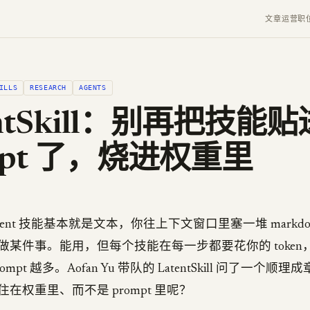
文章
运营
职
ILLS
RESEARCH
AGENTS
entSkill：别再把技能贴
mpt 了，烧进权重里
gent 技能基本就是文本，你往上下文窗口里塞一堆 markdo
做某件事。能用，但每个技能在每一步都要花你的 token
mpt 越多。Aofan Yu 带队的 LatentSkill 问了一个
在权重里、而不是 prompt 里呢？