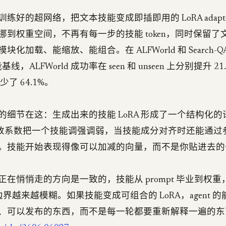
练好的超网络，把文本技能变成即插即用的 LoRA adapt
挪到权重空间，不再有每一步的技能 token，同时保留了
化加载、能缩放、能组合。在 ALFWorld 和 Search-
 技能基线，ALFWorld 成功率在 seen 和 unseen 上分别提升 21.
n 还少了 64.1%。
的细节在这：生成出来的技能 LoRA 形成了一个结构化
A 缩放系数把一个技能调强调弱，当技能成分对齐时还能通
。技能开始表现得像可以加减的向量，而不是你贴进去的
悄悄走的方向是一致的，技能从 prompt 毕业到权重，in-c
ed 的边界越来越模糊。如果技能变成可组合的 LoRA，agent
、可以发布的东西，而不是每一轮都要重新解释一遍的东