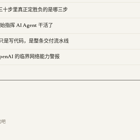
D：三十步里真正定胜负的是哪三步
开始指挥 AI Agent 干活了
要的不只是写代码，是整条交付流水线
 OpenAI 的临界网络能力警报
句吧