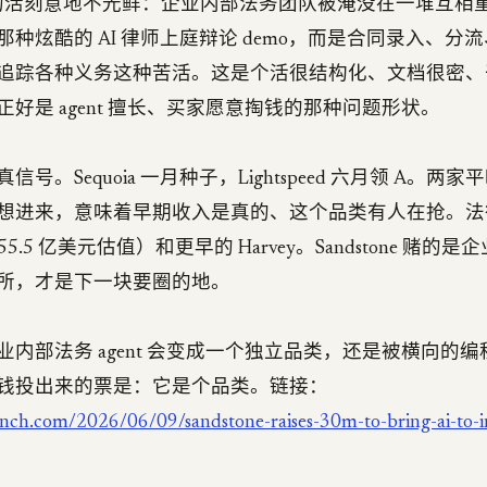
ne 盯的活刻意地不光鲜：企业内部法务团队被淹没在一堆互
种炫酷的 AI 律师上庭辩论 demo，而是合同录入、分
追踪各种义务这种苦活。这是个活很结构化、文档很密、
好是 agent 擅长、买家愿意掏钱的那种问题形状。
号。Sequoia 一月种子，Lightspeed 六月领 A。两
想进来，意味着早期收入是真的、这个品类有人在抢。法
a（55.5 亿美元估值）和更早的 Harvey。Sandstone 赌
所，才是下一块要圈的地。
内部法务 agent 会变成一个独立品类，还是被横向的编程和
钱投出来的票是：它是个品类。链接：
unch.com/2026/06/09/sandstone-raises-30m-to-bring-ai-to-i