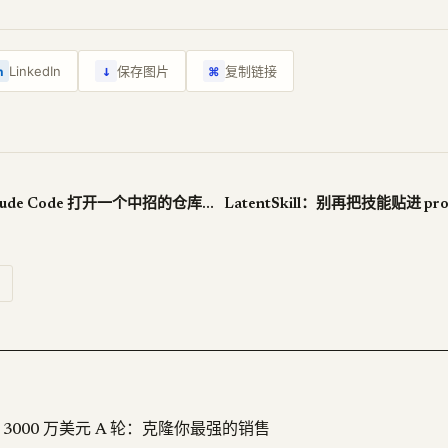
↓
LinkedIn
保存图片
复制链接
n
⌘
Miasma：用 Claude Code 打开一个中招的仓库，密码就没了
 融资 3000 万美元 A 轮：克隆你最强的销售