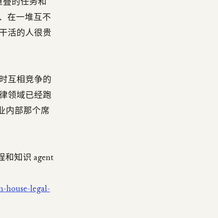
相重叠的任务和
流、在一堆互不
干活的人很贵
家平时互相竞争的
律领域已经跑
的是企业内部那个席
知识 agent
n-house-legal-