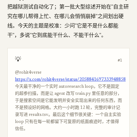
把越狱测试自动化了；第一批大型综述开始在"自主研
究在哪儿帮得上忙、在哪儿会悄悄崩掉"之间划出硬
线。今天的主题是校准：少问"它是不是什么都能
干"，多说"它到底能干什么、不能干什么"。
💡
#1
@rohit4verse
https://x.com/rohit4verse/status/2058841697333948858
今天最干净的一个实时 autoresearch loop。它不是固定
的超参扫描，而是让 agent 改写 train.py 里任意的部分，
于是搜索空间是它能发明并安全实现出来的任何东西，而
不是预设好的网格。大约一小时跑 12 轮，完整的审计记
录写进 results.tsv。最后这个细节很关键：一个自主实验
loop 只有在每一轮都留下可复原的纸面痕迹时，才值得
信任。