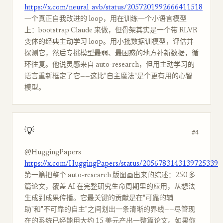
https://x.com/neural_avb/status/2057201992666411518
一个真正自我改进的 loop，用在训练一个小语言模型
上：bootstrap Claude 来做，但骨架其实是一个带 RLVR
变体的经典主动学习 loop。用小批数据训模型，评估并
探测它，然后专挑模型最弱、最困惑的地方补新数据，循
环往复。他说灵感来自 auto-research，但用主动学习的
语言重新框定了它——这比"自主魔法"是个更有用的心智
模型。
💡
#4
@HuggingPapers
https://x.com/HuggingPapers/status/2056783143139725339
第一篇把整个 auto-research 版图画出来的综述：250 多
篇论文，覆盖 AI 在完整研究生命周期里的应用，从想法
生成到成果传播。它最关键的贡献是在"可靠的辅
助"和"不可靠的自主"之间划出一条清晰的界线——尽管现
在的系统已经能用大约 15 美元产出一整篇论文。如果你