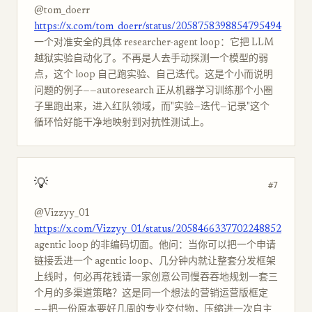
@tom_doerr
https://x.com/tom_doerr/status/2058758398854795494
一个对准安全的具体 researcher-agent loop：它把 LLM
越狱实验自动化了。不再是人去手动探测一个模型的弱
点，这个 loop 自己跑实验、自己迭代。这是个小而说明
问题的例子——autoresearch 正从机器学习训练那个小圈
子里跑出来，进入红队领域，而"实验—迭代—记录"这个
循环恰好能干净地映射到对抗性测试上。
💡
#7
@Vizzyy_01
https://x.com/Vizzyy_01/status/2058466337702248852
agentic loop 的非编码切面。他问：当你可以把一个申请
链接丢进一个 agentic loop、几分钟内就让整套分发框架
上线时，何必再花钱请一家创意公司慢吞吞地规划一套三
个月的多渠道策略？这是同一个想法的营销运营版框定
——把一份原本要好几周的专业交付物，压缩进一次自主