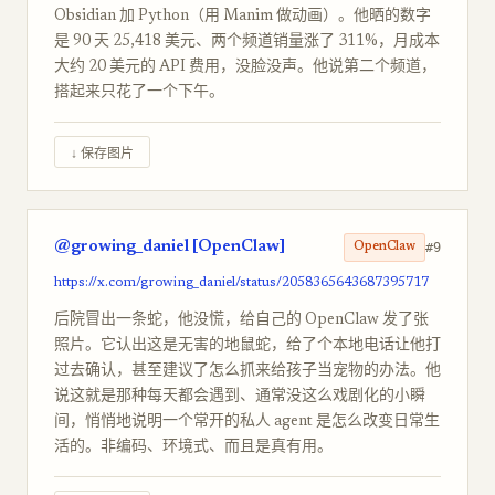
Obsidian 加 Python（用 Manim 做动画）。他晒的数字
是 90 天 25,418 美元、两个频道销量涨了 311%，月成本
大约 20 美元的 API 费用，没脸没声。他说第二个频道，
搭起来只花了一个下午。
↓ 保存图片
@growing_daniel [OpenClaw]
#9
OpenClaw
https://x.com/growing_daniel/status/2058365643687395717
后院冒出一条蛇，他没慌，给自己的 OpenClaw 发了张
照片。它认出这是无害的地鼠蛇，给了个本地电话让他打
过去确认，甚至建议了怎么抓来给孩子当宠物的办法。他
说这就是那种每天都会遇到、通常没这么戏剧化的小瞬
间，悄悄地说明一个常开的私人 agent 是怎么改变日常生
活的。非编码、环境式、而且是真有用。