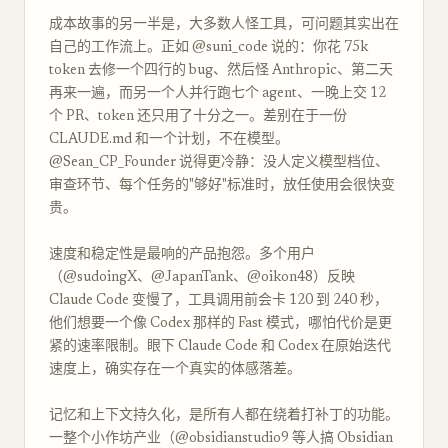
成本故事的另一半是，大多数人怪工具，可问题其实出在
自己的工作流上。正如 @suni_code 说的：你花 75k
token 去修一个四行的 bug、然后怪 Anthropic、第二天
再来一遍，而另一个人并行跑七个 agent、一晚上交 12
个 PR、token 还只用了十分之一。差别在于一份
CLAUDE.md 和一个计划，不在模型。
@Sean_CP_Founder 说得更冷静：没人定义模型档位、
审查环节、每个任务的"够好"标准时，放任使用会很快变
贵。
速度和稳定性是最响的产品抱怨。多个用户
（@sudoingX、@JapanTank、@oikon48）反映
Claude Code 变慢了，工具调用前会卡 120 到 240 秒，
他们想要一个像 Codex 那样的 Fast 模式，哪怕代价是更
紧的速率限制。眼下 Claude Code 和 Codex 在原始迭代
速度上，确实存在一个真实的体感落差。
记忆和上下文持久化，是所有人都在绕着打补丁的功能。
一整个小作坊产业（@obsidianstudio9 等人搞 Obsidian