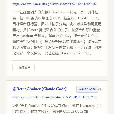
https://x.com/kawai_design/status/2058472605431255376
一个社媒营销人的完整 Claude Code 打法，九个具体任
务：把 100 条选题整理成 CSV，按主题、Hook、CTA、
目标读者打标签；把过往帖子分类，挑出爆款型和可复用
素材；把长 note 拆成适合 X 的帖子；按痛点和职种批量
产出 webinar 告知文；起草评论回复；按一天的几个高
峰时段排发帖日历；把竞品帖子结构化成表格；改写无力
的封面文案；把报告压缩到只剩数字和下一步行动。他建
议先建一个文件夹，只让它碰 Markdown 和 CSV。
↓ 保存图片
@RetroChainer [Claude Code]
#8
Claude Code
https://x.com/RetroChainer/status/2058494831647719718
证明"无脸 YouTube"不只是码农幻想：他在 Numberphile
那条赛道上做数学频道，底座是 Claude Code 加