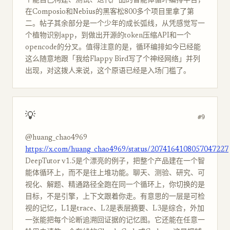
个能自己构建、测试、迭代产品的智能体循环编排平台，
在Composio和Nebius的黑客松800多个项目里拿了第
二。帖子其余部分是一个少年的成长弧线，从凭感觉写一
个植物识别app，到做出开源的token压缩API和一个
opencode的分叉。值得注意的是，循环编排如今已经能
这么随意地跟「我给Flappy Bird写了个神经网络」并列
出现，对这拨人来说，这个原语已经是入场门槛了。
💡
#9
@huang_chao4969
https://x.com/huang_chao4969/status/2074164108057047227
DeepTutor v1.5是个漂亮的例子，把整个产品建在一个智
能体循环上，而不是往上堆功能。聊天、测验、研究、可
视化、解题、精通路径全跑在同一个循环上，你切换的是
目标，不是引擎，上下文跟着你走。有意思的一层是可检
视的记忆，L1是trace、L2是表层摘要、L3是综合，外加
一张能把每个论断追溯回证据的记忆图。它还能在任意一