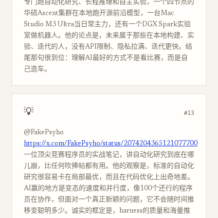
专门跑自动化研究、长程推理和自主实验，一个四节点的
华硕Ascent集群在本地跑开源前沿模型，一台Mac
Studio M3 Ultra当日常主力，还有一个DGX Spark实验
室做机器人。他的论点是，未来属于那些在本地构建、实
验、迭代的人，没有API限制、隐私拉满、迭代更快。结
尾那句很到位：理解AI最好的方式不是看比赛，而是自
己造车。
💡
#13
@FakePsyho
https://x.com/FakePsyho/status/2074204365121077700
一位顶尖竞赛程序员的实战笔记，讲自动化研究到底在哪
儿崩，比任何吹捧帖都有用。他的观察是，标准的自动化
研究很容易卡在局部最优，而且在代码优化上出奇地差。
AI赢的地方是变态的速度和并行度，像100个还行的程序
员在协作，但面对一个真正新颖的问题，它不会随时间推
移变聪明多少。诚实的框定是，harness的质量和海量推