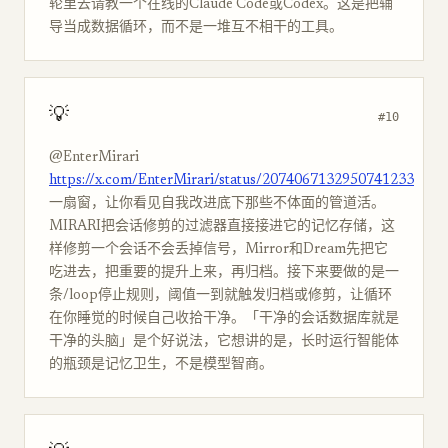
轮里去请教一个在线的Claude Code或Codex。这是把辅
导当成数据循环，而不是一堆互不相干的工具。
💡
#10
@EnterMirari
https://x.com/EnterMirari/status/2074067132950741233
一扇窗，让你看见自我改进底下那些不体面的管道活。
MIRARI把会话修剪的过滤器直接接进它的记忆存储，这
样修剪一个会话不会丢掉信号，Mirror和Dream先把它
吃进去，把重要的提升上来，再归档。接下来要做的是一
条/loop停止规则，阈值一到就触发归档或修剪，让循环
在你睡觉的时候自己收拾干净。「干净的会话数据库就是
干净的头脑」是个好说法，它想讲的是，长时运行智能体
的瓶颈是记忆卫生，不是模型智商。