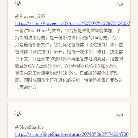
💡
#19
@Praveen_G07
https://x.com/Praveen_G07/status/2074079157873504337
一篇讲SkillHone的文章，它给技能进化型智能体加上了
持久的决策历史，是一份带讨论和证据的Git历史，而不
只是最新那份文件。它把优化智能体（改进技能）和评估
智能体（测试技能）分开，把每一次诊断、修订、决策都
记下来，好让未来的智能体不再重复走过的死路。报告的
收益是GAIA上涨15.8分、WebWalkerQA-EN涨3.2分、
真实内部工作流平均提升18.8分。它点出的那个未解难
题，同时协调多个正在进化的技能，恰恰是朴素自我改进
卡壳的地方。
💡
#20
@SkyeSharkie
https://x.com/SkyeSharkie/status/2074092629974044730