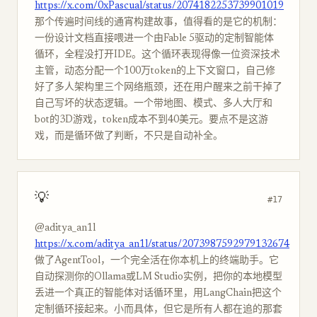
https://x.com/0xPascual/status/2074182253739901019
那个传遍时间线的通宵构建故事，值得看的是它的机制：
一份设计文档直接喂进一个由Fable 5驱动的定制智能体
循环，全程没打开IDE。这个循环表现得像一位资深技术
主管，动态分配一个100万token的上下文窗口，自己修
好了多人架构里三个网络瓶颈，还在用户醒来之前干掉了
自己写坏的状态逻辑。一个带地图、模式、多人大厅和
bot的3D游戏，token成本不到40美元。要点不是这游
戏，而是循环做了判断，不只是自动补全。
💡
#17
@aditya_an1l
https://x.com/aditya_an1l/status/2073987592979132674
做了AgentTool，一个完全活在你本机上的终端助手。它
自动探测你的Ollama或LM Studio实例，把你的本地模型
丢进一个真正的智能体对话循环里，用LangChain把这个
定制循环接起来。小而具体，但它是所有人都在追的那套