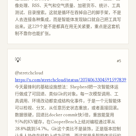
像处理、RSS、天气和空气质量、加密货币、统计、工具
测试、目录搜索。这就是循环在吞掉自己的脚手架，不是
人去连接各种集成，而是智能体发现缺口就自己把工具写
出来。这229个是不是都真在用无关紧要，重点是这套机
制不靠你也能扩张。
💡
#5
@stretchcloud
https://x.com/stretchcloud/status/2074063304591597839
今天最锋利的基础设施想法：Shepherd把一次智能体运
行做成了可回退、类似Git的对象。每一次模型调用、工
具调用、环境改动都变成结构化事件，于是一个元智能体
可以检视、分叉、从任意历史状态重放，或者直接回滚。
数据很硬，回退比docker commit快5倍，重放能复用
95%的KV缓存，在CooperBench上结对编程通过率从
28.8%跳到54.7%。Git这个类比不是装饰，正是版本控制