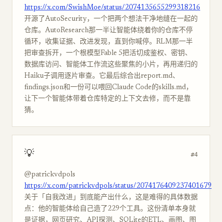
https://x.com/SwishMoe/status/2074135655299318216
开源了AutoSecurity，一个把两个想法干净地缝在一起的
仓库。AutoResearch那一半让智能体绕着你的仓库不停
循环，收集证据、改进发现，直到你喊停。RLM那一半
把审查拆开，一个根模型Fable 5把活切成鉴权、密钥、
数据库访问、智能体工作流这些聚焦的小片，再用递归的
Haiku子调用逐片审查。它最后综合出report.md、
findings.json和一份可以喂回Claude Code的skills.md，
让下一个智能体带着仓库特定的上下文去修，而不是靠
猜。
💡
#4
@patrickvdpols
https://x.com/patrickvdpols/status/2074176409237401679
关于「自我改进」到底能产出什么，这是难得的具体数据
点：他的智能体给自己造了229个工具。这份清单本身就
是证据，网页研究、API探测、SQLite的ETL、画图、图