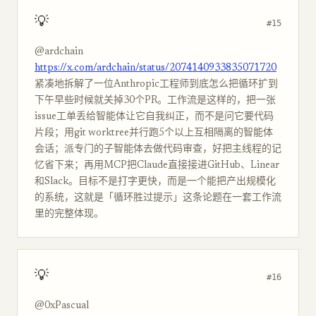
💡
#15
@ardchain
https://x.com/ardchain/status/2074140933835071720
紧凑地拆解了一位Anthropic工程师到底怎么把循环扩到
下午早些时候就关掉30个PR。工作流是这样的，把一张
issue工单丢给智能体让它自我纠正，而不是问它要代码
片段；用git worktree并行跑5个以上互相隔离的智能体
会话；派专门的子智能体去做代码审查，好把主线程的记
忆省下来；再用MCP把Claude直接接进GitHub、Linear
和Slack。目标不是打字更快，而是一个能把产出规模化
的系统，这就是「循环胜过提示」这条论题在一套工作流
里的完整体现。
💡
#16
@0xPascual