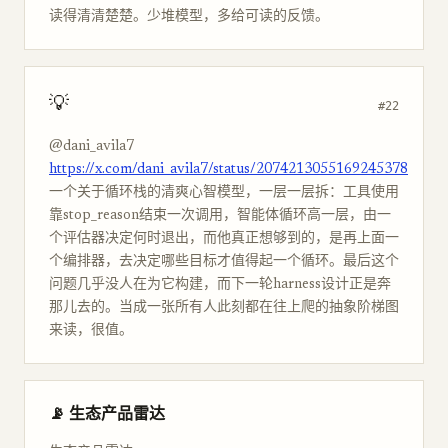
读得清清楚楚。少堆模型，多给可读的反馈。
💡
#22
@dani_avila7
https://x.com/dani_avila7/status/2074213055169245378
一个关于循环栈的清爽心智模型，一层一层拆：工具使用
靠stop_reason结束一次调用，智能体循环高一层，由一
个评估器决定何时退出，而他真正想够到的，是再上面一
个编排器，去决定哪些目标才值得起一个循环。最后这个
问题几乎没人在为它构建，而下一轮harness设计正是奔
那儿去的。当成一张所有人此刻都在往上爬的抽象阶梯图
来读，很值。
📡 生态产品雷达