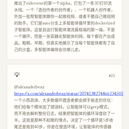
推出了eidoverse的第一个alpha，打包了一条3D打印流
水线、一个「造创作者的创作者」、一个机器人创作者，
外加一批帮智能体跟你一起做视频、或者干脆自己做视频
的助手，它们是auto分支上多智能体循环里的dockerized
子智能体。这是自运行智能体潮流最极端的那一端，不是
一个循环，而是一张容器化智能体的网，每个都在产出成
品。粗糙、早期，但真实地展示了当每个智能体都有了自
己的沙盒，多智能体编排会往哪儿走。
💡
#21
@alexanderbenz
https://x.com/alexanderbenz/status/2074138274466234502
一个小而具体、大多数循环建造者都会顺手偷走的优化：
他们给每个模块加了错误码，让智能体可以grep模式，
而不用去解析整份日志，结果把智能体的循环深度砍了一
半。这就是那种不起眼的埋点，决定了一个循环是5步收
尾还是拖到40步，你是在塑造环境，让智能体的传感器