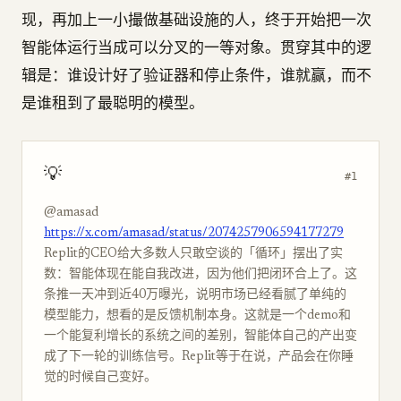
现，再加上一小撮做基础设施的人，终于开始把一次
智能体运行当成可以分叉的一等对象。贯穿其中的逻
辑是：谁设计好了验证器和停止条件，谁就赢，而不
是谁租到了最聪明的模型。
💡
#1
@amasad
https://x.com/amasad/status/2074257906594177279
Replit的CEO给大多数人只敢空谈的「循环」摆出了实
数：智能体现在能自我改进，因为他们把闭环合上了。这
条推一天冲到近40万曝光，说明市场已经看腻了单纯的
模型能力，想看的是反馈机制本身。这就是一个demo和
一个能复利增长的系统之间的差别，智能体自己的产出变
成了下一轮的训练信号。Replit等于在说，产品会在你睡
觉的时候自己变好。