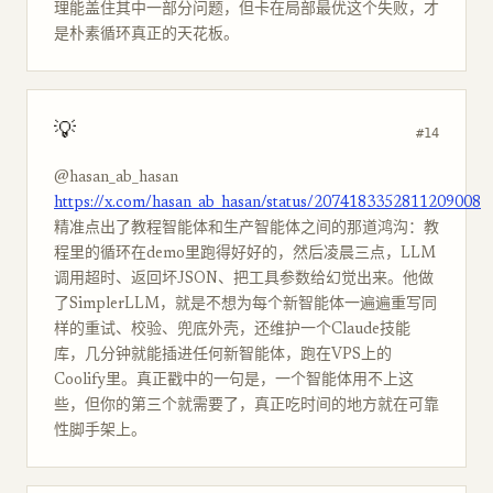
理能盖住其中一部分问题，但卡在局部最优这个失败，才
是朴素循环真正的天花板。
💡
#14
@hasan_ab_hasan
https://x.com/hasan_ab_hasan/status/2074183352811209008
精准点出了教程智能体和生产智能体之间的那道鸿沟：教
程里的循环在demo里跑得好好的，然后凌晨三点，LLM
调用超时、返回坏JSON、把工具参数给幻觉出来。他做
了SimplerLLM，就是不想为每个新智能体一遍遍重写同
样的重试、校验、兜底外壳，还维护一个Claude技能
库，几分钟就能插进任何新智能体，跑在VPS上的
Coolify里。真正戳中的一句是，一个智能体用不上这
些，但你的第三个就需要了，真正吃时间的地方就在可靠
性脚手架上。