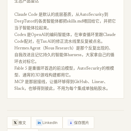
生态产品雷达
Claude Code 是默认的底层基质，从AutoSecurity到
DeepTutor的各类智能体都把skills.md喂回给它，并把它
当子智能体拉起来。
Codex 是OpenAI的编码智能体，在审查循环里跟Claude
Code配对，在Tax AI的修正流水线里反复被点名。
Hermes Agent（Nous Research）是那个反复出现的、
自我改进且记忆持久的智能体harness，大家拿自己的循
环去对标它。
Fable 5 是重循环首选的前沿模型，AutoSecurity的根模
型、通宵的3D游戏构建都用它。
MCP 是那层接线，让循环够得到GitHub、Linear、
Slack，也够得到彼此，不用为每个集成单独粘胶水。
↓
推文
LinkedIn
保存图片
𝕏
in