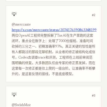
💡
#2
@merccante
https://x.com/merccante/status/2074176590863348199
两位OpenAI工程师完整拆解了Tax AI在生产里跑的这套
闭环，重点全在数字上：处理了7000份报税、准备时间
砍掉约三分之一、初稿准确率97%。真正关键的恰恰是所
有人都跳过的那段无聊机制，从业者的修正被结构化成信
号，Codex去调查trace和评测，工程师在上线前审阅范
围明确的修复。大多数团队任由专家的修正蒸发掉，而在
这里每一次修正都是往上爬的一级台阶。让准确率不断攀
升的，是这套反馈的接线，不是底座模型。
💡
#3
@SwishMoe