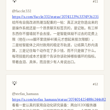
💡
#11
@fucckt332
https://x.com/fucckt332/status/2074123963374936235
给所有自我改进热潮当配重的一帖：真正决定你造出来的
是操作系统还是一个昂贵聊天标签页的，是记账。有三样
东西你不撞墙就不会去接，一是智能体拗不过去的花费上
限（他在cron循环里烧掉40美元才想起来按次限额），
二是给智能体之间付款用的稳定币轨道，让结算几秒内清
算，三是记住每个动作花了多少钱、而不只是做了什么。
每项技能的成本才是那个告诉你该砍掉哪些循环的指标。
带着血泪、具体，而且很少有人肯说出口。
💡
#12
@stefan_hamann
https://x.com/stefan_hamann/status/2074014254886244682
看看一套认真的家用自动化研究装备：两台H200服务器