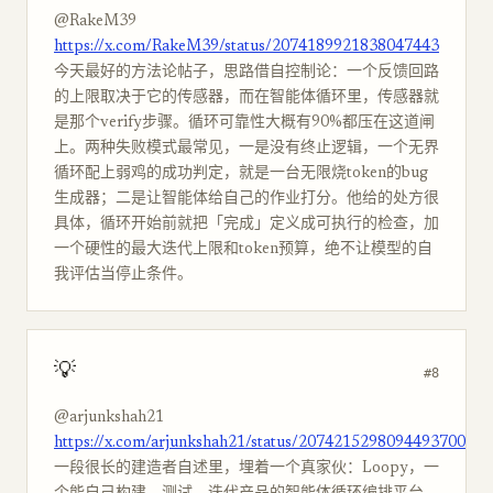
@RakeM39
https://x.com/RakeM39/status/2074189921838047443
今天最好的方法论帖子，思路借自控制论：一个反馈回路
的上限取决于它的传感器，而在智能体循环里，传感器就
是那个verify步骤。循环可靠性大概有90%都压在这道闸
上。两种失败模式最常见，一是没有终止逻辑，一个无界
循环配上弱鸡的成功判定，就是一台无限烧token的bug
生成器；二是让智能体给自己的作业打分。他给的处方很
具体，循环开始前就把「完成」定义成可执行的检查，加
一个硬性的最大迭代上限和token预算，绝不让模型的自
我评估当停止条件。
💡
#8
@arjunkshah21
https://x.com/arjunkshah21/status/2074215298094493700
一段很长的建造者自述里，埋着一个真家伙：Loopy，一