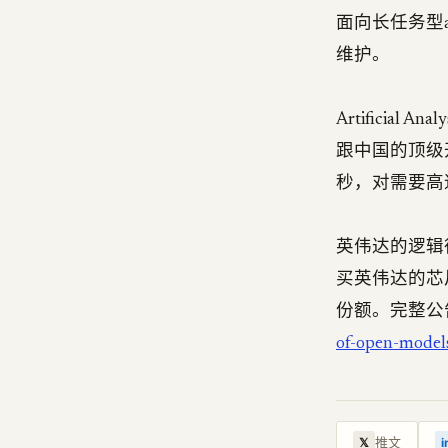
面向长任务型
维护。
Artificial
跟中国的顶级开
秒，对需要高速
英伟达的逻辑
买英伟达的芯
份额。完整公
of-open-model
推文
𝕏
i