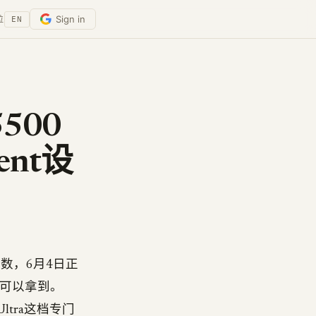
Sign in
位
EN
5500
nt设
亿参数，6月4日正
com都可以拿到。
Ultra这档专门