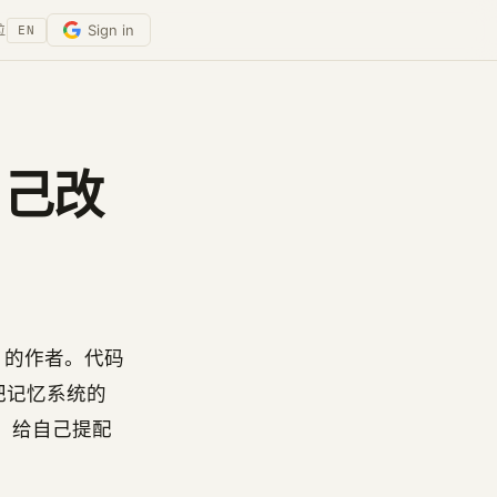
Sign in
位
EN
忆自己改
 Cruz 的作者。代码
署时把记忆系统的
因、给自己提配