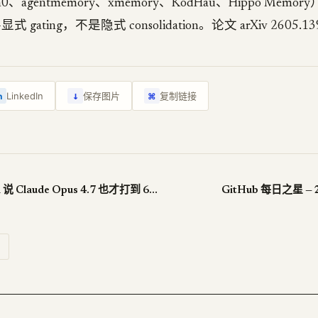
m0、agentmemory、xmemory、KodHau、Hippo Mem
gating，不是隐式 consolidation。论文 arXiv 2605.1
↓
LinkedIn
保存图片
复制链接
n
⌘
WildClawBench 说 Claude Opus 4.7 也才打到 62.2%
GitHub 每日之星 —