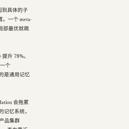
因到具体的子
个 meta-
在局部最优就跳
e 提升 78%。
在一个
学到的是通用记忆
ation 会拖累
家族的记忆系统，
 产品集群