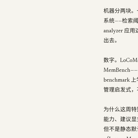
机器分两块。
系统——检索阈
analyze
出去。
数字。LoCoMo
MemBench
benchma
管理启发式，不是
为什么这周特别要看
能力、建议显式
但不是静态默