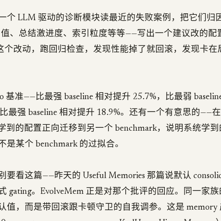
一个 LLM 驱动的诊断模块读最近的失败案例，把它们归
值、总结激进度、索引粒度等等——写出一个建议改的配置。一
r 应用这个改动，跑回归检查，发现性能掉了就回滚，发现卡
 基准——比最强 baseline 相对提升 25.7%，比最弱 baselin
——比最强 baseline 相对提升 18.9%。还有一个有意思的——
rk 上学到的配置正向迁移到另一个 benchmark，说明系统
某个 benchmark 的过拟合。
这篇——昨天的 Useful Memories 那篇说默认 consolid
 gating。EvolveMem 正是对那个批评的回应。同一
认值，而是带回滚跟卡顿守卫的自我调参。这是 memory