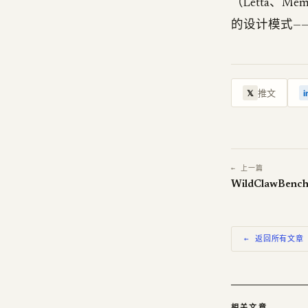
（Letta、Me
的设计模式——显式 
推文
𝕏
i
← 上一篇
← 返回所有文章
相关文章