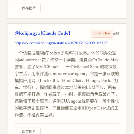
↓ 保存图片
@kohjingyu [Claude Code]
#30
OpenClaw
https://x.com/kohjingyu/status/2067047982009102345
一个伪装成趣闻的"token即燃料"好故事。他的同办公室
同学Lawrence花了整整一个学期、烧穿两个Claude Max
套餐，建了MyPCBench——一个Michael Scott的模拟数
字生活，用来评测computer-use agent。它是一张互联的
模拟应用网（LockedIn、HooliChat、HangryDash、打
车、银行），模拟同事通过本地部署的LLM回应、所有
数据互相打通。作者玩了一小时、把模拟角色玩破产了，
然后懂了那个愿景：评测CUA agent就是要在一段个性化
的数字历史里穿行，而且你能安全地测OpenClaw式的工
作流、不碰真实世界。
↓ 保存图片