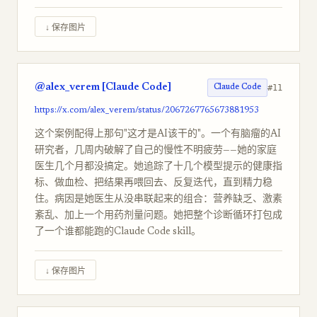
↓ 保存图片
@alex_verem [Claude Code]
#11
Claude Code
https://x.com/alex_verem/status/2067267765673881953
这个案例配得上那句"这才是AI该干的"。一个有脑瘤的AI
研究者，几周内破解了自己的慢性不明疲劳——她的家庭
医生几个月都没搞定。她追踪了十几个模型提示的健康指
标、做血检、把结果再喂回去、反复迭代，直到精力稳
住。病因是她医生从没串联起来的组合：营养缺乏、激素
紊乱、加上一个用药剂量问题。她把整个诊断循环打包成
了一个谁都能跑的Claude Code skill。
↓ 保存图片