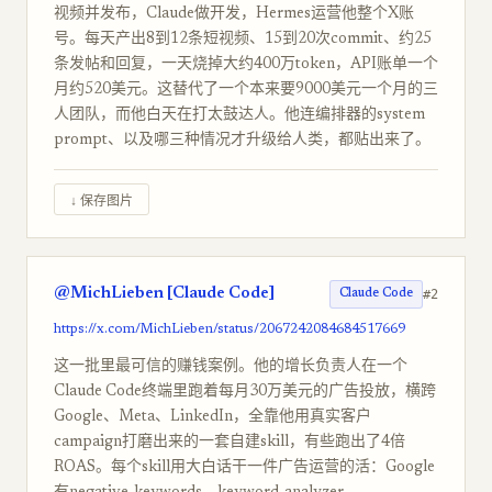
视频并发布，Claude做开发，Hermes运营他整个X账
号。每天产出8到12条短视频、15到20次commit、约25
条发帖和回复，一天烧掉大约400万token，API账单一个
月约520美元。这替代了一个本来要9000美元一个月的三
人团队，而他白天在打太鼓达人。他连编排器的system
prompt、以及哪三种情况才升级给人类，都贴出来了。
↓ 保存图片
@MichLieben [Claude Code]
#2
Claude Code
https://x.com/MichLieben/status/2067242084684517669
这一批里最可信的赚钱案例。他的增长负责人在一个
Claude Code终端里跑着每月30万美元的广告投放，横跨
Google、Meta、LinkedIn，全靠他用真实客户
campaign打磨出来的一套自建skill，有些跑出了4倍
ROAS。每个skill用大白话干一件广告运营的活：Google