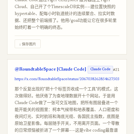
Claude Code通过Tiger CLI的MCP服务器连上Tiger
Cloud、自己开了个TimescaleDB实例——建位置快照的
hypertable、配每小时轨道统计的连续聚合、拉实时数
据、还把整个前端搭了。他用/goal功能让它在很多轮里
始终盯着一个明确的终态。
↓ 保存图片
@RoundtableSpace [Claude Code]
#21
Claude Code
https://x.com/RoundtableSpace/status/2067038262854627503
那个反复出现的"把十个标签页收成一个工具"的模式，这
次做得好。他厌倦了为查地理数据开十个网站，于是用
Claude Code做了一张可交互地图，把所有图层叠进一个
能开能关的视图里：柯本气候带和地表覆盖、人口密度和
夜间灯光、实时航班和海底光缆、各国民主指数，底图是
原始卫星影像。每层随手开关，不用离开页面。一个零散
的日常烦恼被折进了一个屏幕——这是vibe coding最靠谱