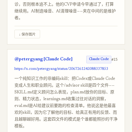
诊，否则根本追不上。他的CVP申请今早通过了，打算
继续用。AI制造噪音、AI清理噪音——夹在中间的是维护
者。
↓ 保存图片
@petergyang [Claude Code]
#15
Claude Code
https://x.com/petergyang/status/2067261242088337853
一个纯知识工作的非编码skill：把Codex或Claude Code
变成人生和职业顾问。这个/advisor skill是四个文件——
SKILL.md定义顾问怎么表现，plan.md放你的目标、原
则、精力状态，learnings.md收集过往对话的洞察，
eval.md是AI给建议前要跑的检查清单。他说这是他最喜
欢的skill，因为它了解他的目标、给真正有用的反馈、而
且越聊越好用。这套四文件的模式是个谁都能照抄的干净
模板。