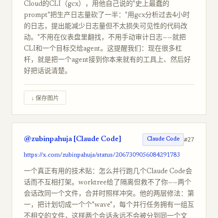
Cloud的CLI（gcx），用他自己说的"史上最蠢的
prompt"把生产日志量砍了一半："用gcx分析过去4小时
的日志，提出能减少日志量但不太损失可见性的代码改
动。"不用在仪表盘里翻找，不用手动审计日志——就把
CLI和一个目标交给agent。这提醒我们：现在很多杠
杆，就是把一个agent接到你本来就有的工具上、然后好
好把话说清楚。
↓ 保存图片
@zubinpahuja [Claude Code]
#27
Claude Code
https://x.com/zubinpahuja/status/2067309056084291783
一个真正有用的技术贴：怎么并行跑几个Claude Code会
话而不互相打架。worktree给了隔离但救不了你——两个
会话改同一个文件，合并时照样冲突。他的两层修法：第
一，把计划切成一个个"wave"，每个并行任务拥有一组互
不相交的文件，这样两个会话永远不会被分到同一个文