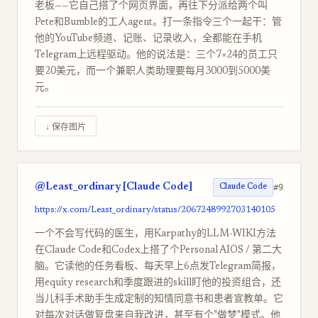
老板——它自己搭了个网页界面，再往下分派给两个叫
Pete和Bumble的工人agent。打一条指令三个一起干：管
他的YouTube频道、记账、记录收入，全都能在手机
Telegram上远程驱动。他的说法是：三个7×24的员工只
要20美元，而一个兼职人类助理要每月3000到5000美
元。
↓ 保存图片
@Least_ordinary [Claude Code]
#9
Claude Code
https://x.com/Least_ordinary/status/2067248992703140105
一个不会写代码的医生，用Karpathy的LLM-WIKI方法
在Claude Code和Codex上搭了个Personal AIOS / 第二大
脑。它读他的任务看板、每天早上6点发Telegram简报，
用equity research和季度跟进的skill盯他的投资组合，还
当儿科手术助手生成定制的知情同意书和患者宣教单。它
对每次对话做复盘来自我改进，甚至有个"做梦"模式。他