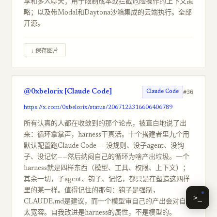
享和多人聊天；用于限制成本或拦截危险操作的上下文策
略；以及带Modal和Daytona沙箱集成的云端执行。全部
开源。
↓ 保存图片
@0xbelorix [Claude Code]
#36
Claude Code
https://x.com/0xbelorix/status/2067122316606406789
所有认真的人都在收敛到的那个论点，被直白地说了出
来：循环拿掌声，harness干真活。十个搭建者里九个用
默认配置跑Claude Code——没规则、没子agent、没钩
子、没记忆——然后纳闷自己的循环为啥产出垃圾。一个
harness就是四样东西（模型、工具、权限、上下文）；
其余一切，子agent、钩子、记忆，都只是在塑造这四样
里的某一样。值得记住的那句：钩子是强制，
>_
CLAUDE.md是建议，而一个模型审自己的产出会对自己
太宽容。自我改进是harness的属性，不是模型的。