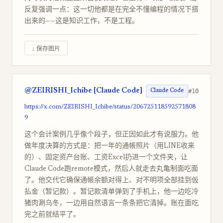
反复强调一点：这一切他都是在完全不懂编程的情况下搭
出来的——这是知识工作，不是工程。
↓ 保存图片
@ZEIRISHI_Ichibe [Claude Code]
#10
Claude Code
https://x.com/ZEIRISHI_Ichibe/status/206725118592571808
9
这个会计案例几乎像个段子，但正因如此才有说服力。他
做年度决算的方式是：把一年的通帳照片（用LINE收来
的）、固定资产台账、工资Excel扔进一个文件夹，让
Claude Code跑remote模式，然后人就走去丸亀制面吃面
了。他交代它确保通帳余额对得上、对不明项全部挂到仮
払金（暂记款）。暂记款清单弹到了手机上，他一边吃冷
猪肉涮乌冬，一边用自然语言一条条把它清掉。账在面吃
完之前就结平了。