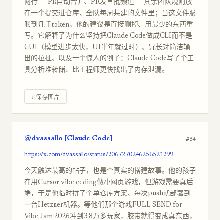
两行——PR自动合并、PR发审批频道——其余团队规则放
在一个提交进仓库、全队每周共建的文件里；当这文件膨
胀到几千token，他的建议是直接删掉、用最少的东西重
写。它解释了为什么坚持把Claude Code做成CLI而不是
GUI（模型进步太快，UI半年就过时）、冗长对简洁输
出的拉扯、以及一个惊人的例子：Claude Code写了个工
具分析堆转储、比工程师更快找出了内存泄漏。
↓ 保存图片
@dvassallo [Claude Code]
#34
https://x.com/dvassallo/status/2067270246256521299
今天触达最高的帖子，也是个真实的搭建故事。他的孩子
在用Cursor vibe coding做小网页游戏，但游戏需要真后
端，于是他临时拼了个单仓库方案、每次push就部署到
一台Hetzner机器。等他们那个游戏FULL SEND for
Vibe Jam 2026冲到3.8万多玩家，胶带就得变成真东西，