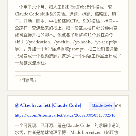
一个用了六个月、把人工B2B YouTube制作换成一套
Claude Code skill栈的实验。选题、标题、缩略图、钩
子、开场、脚本、中插和结尾CTA、SEO描述、标签——
全跑在一套连起来的栈上，把一份空文档在45分钟内变
成可直接开拍的脚本。他点名了那整整11个斜杠命令
skill（/yt-ideation、/yt-title、/yt-hook、/yt-script等
等），外加一个ICP痛点提取prompt，把三段销售通话
记录变成十个视频选题。这是把一个内容工作室重建成了
一条链式流水线。
↓ 保存图片
@AItechscarlett [Claude Code]
#19
Claude Code
https://x.com/AItechscarlett/status/2067290058315702516
一个可复现、已开源、建在Claude Code上的求职申请流
水线，作者是地球物理学博士Mads Lorentzen（MIT协