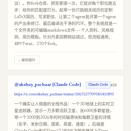
议）。你fork仓库、把背景填一次，它就对每个职位跑五
步：给你的匹配度打分、起草一份只挑相关经历的定制
LaTeX简历、写求职信、让第二个agent批评第一个agent
的产出来修订、最后编译出干净的PDF。整个系统就是一
个文件夹的可编辑markdown文件——个人资料、风格规
则、简历模板。针对丹麦招聘网站调过，但流程通用；
489个star、270个fork。
↓ 保存图片
@akshay_pachaar [Claude Code]
#20
Claude Code
https://x.com/akshay_pachaar/status/2067227709181415895
一个确实让人佩服的全栈作品：一个3D地球上的实时卫
星追踪器，显示一万多颗活跃卫星、含6000多颗星链，
带一个2000到2026年的时间轴滑块和每颗卫星的详情
（名字、发射日期、国家、高度、速度）。后端是