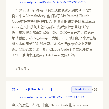
https://x.com/jerryjliu0/status/2067256827889479759
一个少见的、针对agent真实决策轨迹来调优skill的案
例，来自LlamaIndex。他们做了LiteParse让Claude
Code更好更快地理解PDF，但真正的诀窍是研究Claude
Code在文件系统上怎么操作、然后掐掉那些烧钱的错
误：每次搜索都重新解析PDF、OCR一直开着、没必要
地读截图、动不动dump一大堆grep。他们加了个对已解
析文本的简单BM-25检索、削减串行grep轮次来降延
迟。最终结果：比直接让Claude Code啃原始PDF便宜
37%、准确率还更高，LiteParse免费开源。
↓ 保存图片
@iximiuz [Claude Code]
#26
Claude Code
https://x.com/iximiuz/status/2067280176279347649
今天的运维一行流。他把Claude Code指向Grafana