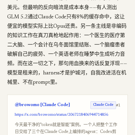
美元。但最响的反向暗流是成本本身——有人测出
GLM 5.2通过Claude Code只有8%的缓存命中，这让
便宜的模型实际上比Opus还贵。另一条主线是非编码
的知识工作在真刀真枪地起作用：一个医生的医疗第
二大脑、一个会计在乌冬面馆里结账、一个脑瘤患者
破解自己的疲劳、一个英语老师在睡梦中生成听力音
频。而在这一切之下，那句用血换来的话反复浮现——
模型是租来的，harness才是护城河，自我改进活在机
械里、不在prompt里。
@browomo [Claude Code]
#1
Claude Code
https://x.com/browomo/status/2067218406944714856
今天最干净的"token就是智能"案例。一个人把整个工作
日交给了三个在Claude Code上编排的agent：Codex剪