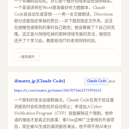
一个非编码自动化，对它那个细分领域来说低调但精彩。
一个英语讲师在Word里准备好听力题脚本，Claude
Code就自动生成音频——一男一女交替朗读，Directions
部分还能指定单独的旁白——并下载到指定文件夹。这活
在她睡觉或做别的事时自己跑完；她说像做了个自己的克
隆。这正是AI悄悄吃掉的那种领域专属的苦活，她现在
还开了个学习会，教那些怕IT的老师同样的招。
↓ 保存图片
@mattn_jp [Claude Code]
#14
Claude Code
https://x.com/mattn_jp/status/2067071663573991633
一个犀利的安全运维数据点。Claude Code在用于验证漏
洞报告时会检测危险并自动停止；申请加入Cyber
Verification Program（CVP）就能解除这个限制。他申
请的理由才是真正的故事：像Vim这种广泛使用的开源项
目，现在被AI生成的漏洞报告淹没，他不得不用AI来分