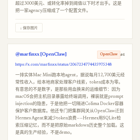
超过3000美元、或转化率掉到阈值以下时才出手。这是
把一家agency压缩成了一个配置文件。
↓ 保存图片
@marfinxx [OpenClaw]
#4
OpenClaw
https://x.com/marfinxx/status/2067234774435975348
一排实体Mac Mini跑本地agent，据说每月12,700美元经
常性收入，给本地商家处理客户线索，token成本为零。
有意思的不是数字，是那些用血换来的运维细节：因为
macOS会把主机目录暴露给终端调用，裸装就是prompt
injection的隐患，于是他把一切隔进Colima Docker容器
保护客户数据库。他还专门把集群网关从OpenClaw迁到
Hermes Agent来减少token浪费——Hermes用SQLite检
索压缩记忆，而不是把原始markdown历史整个加载。这
是真的生产经验，不是demo。