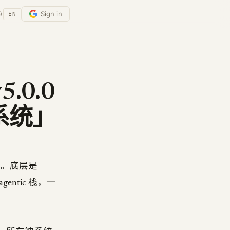
Sign in
位
EN
v5.0.0
系统」
+439。底层是
gentic 栈，一