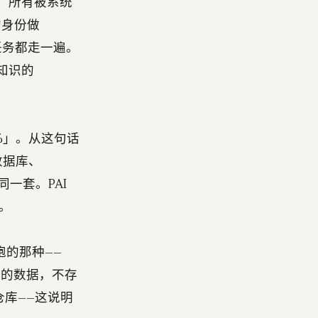
337，所有被系统
你的身份做
跑每个任务都走一遍。
检索知识的
1%」。从这句话
数据库、
是同一套。PAI
。
上跑的那种——
、你的数据，不存
的仓库——这说明