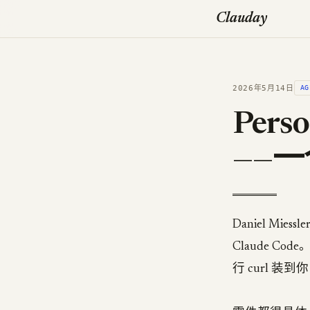
Clauday
2026年5月14日
AG
Perso
——一
Daniel Mies
Claude Cod
行 curl 装