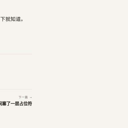
一下就知道。
下一篇 →
和云之间塞了一层占位符