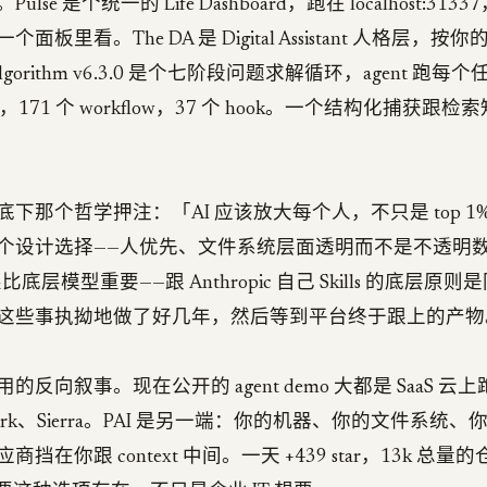
lse 是个统一的 Life Dashboard，跑在 localhost:31
板里看。The DA 是 Digital Assistant 人格层，按
ng。Algorithm v6.3.0 是个七阶段问题求解循环，agent 
ill，171 个 workflow，37 个 hook。一个结构化捕获跟
。
下那个哲学押注：「AI 应该放大每个人，不只是 top 
个设计选择——人优先、文件系统层面透明而不是不透明
手架比底层模型重要——跟 Anthropic 自己 Skills 的底层原则
这些事执拗地做了好几年，然后等到平台终于跟上的产物
反向叙事。现在公开的 agent demo 大都是 SaaS 云
work、Sierra。PAI 是另一端：你的机器、你的文件系统
挡在你跟 context 中间。一天 +439 star，13k 总量