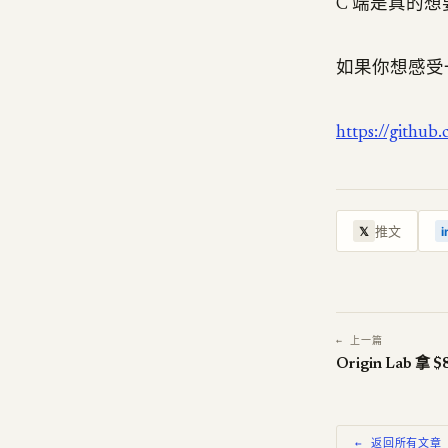
C 端是真的想
如果你想感受
https://github
推文
𝕏
i
← 上一篇
← 返回所有文章