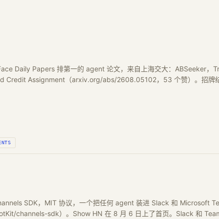
 Face Daily Papers 排第一的 agent 论文，来自上海交大：ABSeeker，Trainin
ked Credit Assignment（arxiv.org/abs/2608.05102，53 个赞）
ENTS
 Channels SDK，MIT 协议，一个把任何 agent 装进 Slack 和 Microso
ilotKit/channels-sdk）。Show HN 在 8 月 6 日上了首页。Slack 和 