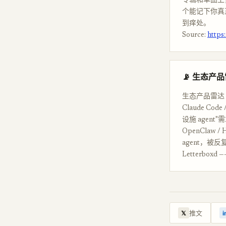
专辑和单曲上
个能记下你真
到痒处。
Source:
https
📡 生态产
生态产品雷达
Claude C
设施 agen
OpenClaw 
agent，被
Letterb
推文
𝕏
i