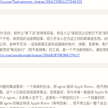
://x.com/Taniyatweets_/status/2066732816273146101
B2B 空白：软件让"拿下活"变得很容易，但没人让"接到活之后把它干完"
个干完、收到钱的活是两回事，而几乎没人在为这之间的距离造东西。对
公司、各种手艺活——这段距离正是利润漏掉的地方：排期、变更单、客
管项目"售后执行"（而不是销售）的工具，是一个不光鲜但耐久、藏在明
://x.com/needstoexist/status/2066828708384579627
题的集成需求：一个简单的办法，把 agent 接进 Apple Notes，而不
w 配置。这个人已经在用语音转笔记、还很喜欢，但今天唯一能接进 Apple No
个人 agent，大多数人忍不了。这里有一个明显的口子——一个轻量的桥
l，把 agent 的输出导进 Apple Notes（再导回来），而不用立起一整个自主 a