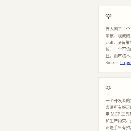
💡
有人问了一个很
审核、现成的 
skill，没
位，一个可信
显，而审核本
Source:
https
💡
一个开发者的怨
去写所有好玩
用 MCP 
和生产约束、
正是手里有预