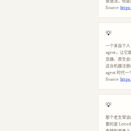
管道活，但是
Source:
https
💡
一个来自个人 
agent，让
览器、原生会
这台机器注册
agent 时
Source:
https
💡
那个老生常谈的
要的是 Let