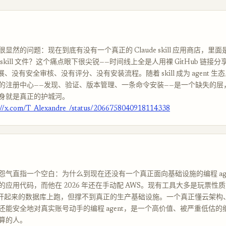
显然的问题：现在到底有没有一个真正的 Claude skill 应用商店，里
skill 文件？这个痛点眼下很尖锐——时间线上全是人用裸 GitHub 链接
有策展、没有安全审核、没有评分、没有安装流程。随着 skill 成为 agent 
的注册中心——发现、验证、版本管理、一条命令安装——是一个缺失的层
身就是真正的护城河。
://x.com/T_Alexandre_/status/2066758040918114338
气直指一个空白：为什么到现在还没有一个真正面向基础设施的编程 agent
的应用代码，而他在 2026 年还在手动配 AWS。现有工具大多是玩票性
工具开起来的数据库上跑，但撑不到真正的生产基础设施。一个真正懂云架构
还能安全地对真实账号动手的编程 agent，是一个高价值、被严重低估的
算的人。