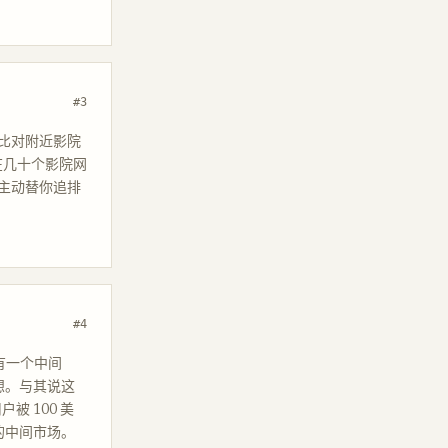
#3
去比对附近影院
在几十个影院网
主动替你追排
#4
没有一个中间
想。与其说这
被 100 美
的中间市场。