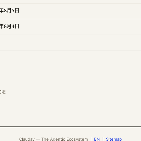
6年8月5日
6年8月4日
句吧
Clauday — The Agentic Ecosystem |
EN
|
Sitemap