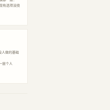
展那一层：一
现有选项没挠
和"没人做的基础
的那一层个人