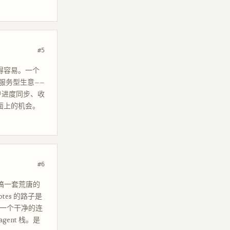
#5
变得容易。一个
服务型生意——
户进度同步、收
面上的机会。
#6
用搞一套荒唐的
tes 的路子是
：一个干净的连
gent 栈。是