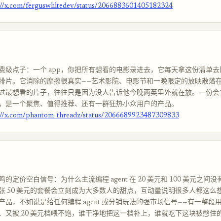
://x.com/ferguswhitedev/status/2066883601405182324
费级点子：一个 app，你把所有想看的电影录进去，它每天拿这份清单
排片。它消除的摩擦很真实——艺术影院、电影节和一晚限定的放映散落
过最想看的片子，往往只是因为没人告诉他今晚两英里外就在放。一份会
，是一个聚焦、值得推荐、还有一群狂热小众用户的产品。
://x.com/phantom_threadz/status/2066689923487309833
的定价空白信号：为什么主流编程 agent 在 20 美元和 100 美元之间
张 50 美元的套餐会立刻成为大多数人的甜点，互动量说明很多人都这么
品，不如说是给任何编程 agent 或分销玩法的强市场信号——有一整段用户
、又被 20 美元档喂不饱，谁干净地把这一档补上，谁就吃下这块被憋住