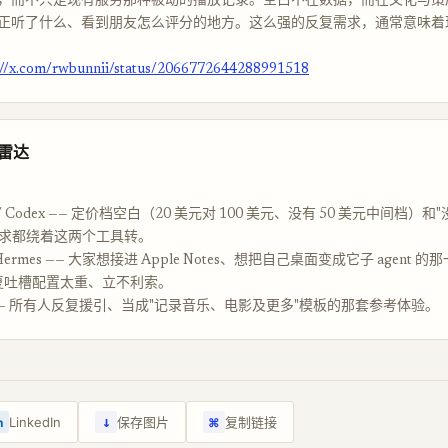
，而不只是现有服务那种被动的播放记录。空白不在数据，而在文化与策
正听了什么、看到朋友怎么评分的地方。这么强的反复需求，通常意味着
://x.com/rwbunnii/status/2066772644288991518
品雷达
ode / Codex —— 定价档空白（20 美元对 100 美元、没有 50 美元中间档）
t"需求都绕着这两个工具转。
/ Hermes —— 大家想接进 Apple Notes、想把自己桌面变成它子 agent 
反复吐槽配置太重、立不利索。
oxd —— 所有人反复援引、当成"记录音乐、电影及更多"模板的那套参考体验。
↓
LinkedIn
保存图片
复制链接
n
⌘