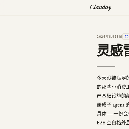
Clauday
2026年6月18日
ID
灵感雷
今天没被满足的
的那些小消费工具
产基础设施的编程
册成子 age
具体——一份会
B2B 空白