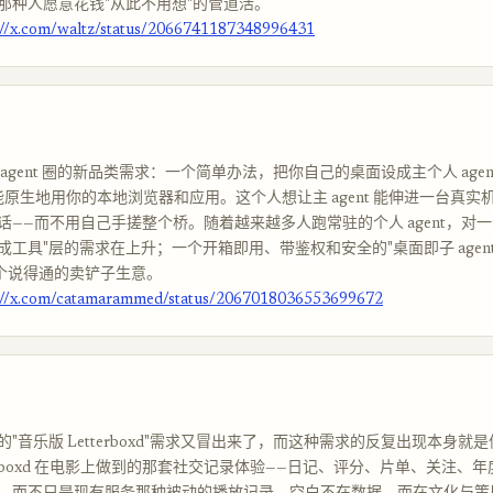
那种人愿意花钱"从此不用想"的管道活。
://x.com/waltz/status/2066741187348996431
agent 圈的新品类需求：一个简单办法，把你自己的桌面设成主个人 agen
它能原生地用你的本地浏览器和应用。这个人想让主 agent 能伸进一台真实
话——而不用自己手搓整个桥。随着越来越多人跑常驻的个人 agent，对一
成工具"层的需求在上升；一个开箱即用、带鉴权和安全的"桌面即子 agen
代一个说得通的卖铲子生意。
://x.com/catamarammed/status/2067018036553699672
"音乐版 Letterboxd"需求又冒出来了，而这种需求的反复出现本身就
terboxd 在电影上做到的那套社交记录体验——日记、评分、片单、关注、