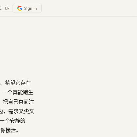
Sign in
位
EN
愿、希望它存在
市场、一个真能跑生
即用、把自己桌面注
这边，需求又尖又
有一个安静的
帮你接活。