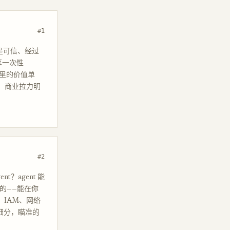
#1
面是可信、经过
分享一次性
生态里的价值单
，商业拉力明
#2
？agent 能
质的——能在你
、IAM、网络
细分，瞄准的