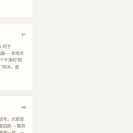
#7
t 的子
机器——本地浏
个干净的"把
t"网关，是
#8
是信号。大家想
年度回顾——搬到