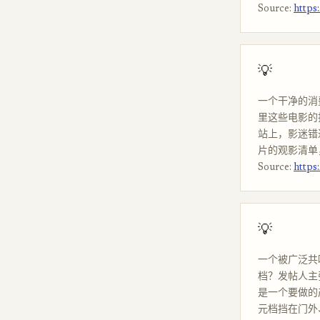
Source:
https
💡
一个干净的消
里这些电影的
站上，影迷错
片的观影清单
Source:
https
💡
一个被广泛共鸣
档？发帖人主
是一个要做的产
元档挡在门外