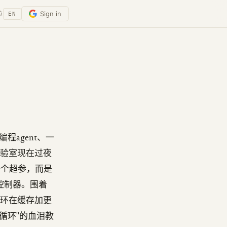
Sign in
位
EN
编程agent、一
实验室现在过夜
一个超参，而是
控制器。围着
h循环在缓存加更
循环"的血泪教