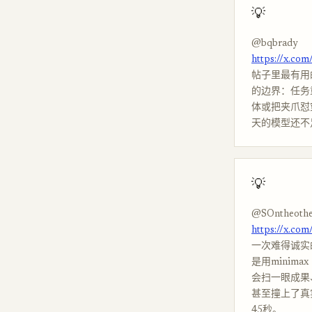
💡
@bqbrady
https://x.co
帖子里最有用
的边界：任务
体或把夹爪怼
天的模型还不
💡
@SOntheothe
https://x.co
一次难得诚实的
是用minim
会扫一眼成果
甚至撞上了真实
45秒。