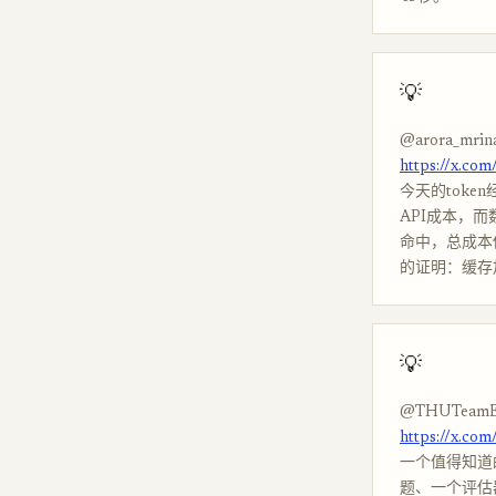
💡
@arora_mrin
https://x.co
今天的token
API成本，而
命中，总成本估
的证明：缓存
💡
@THUTeamE
https://x.c
一个值得知道的新
题、一个评估