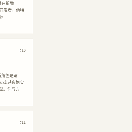
一直在折腾
万名开发者。他特
源
#10
的新角色是写
earch过夜跑实
模型。你写方
#11