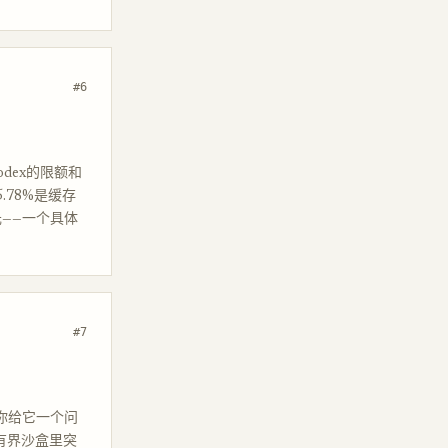
#6
Codex的限额和
.78%是缓存
元——一个具体
#7
t。你给它一个问
个有界沙盒里突