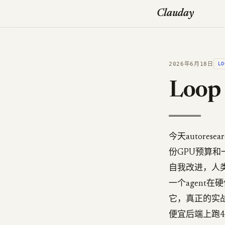
Clauday
2026年6月18日
LO
Loo
今天autore
份GPU预算和
自我改进，人
一个agent
它，真正的实战
便宜后端上跑4