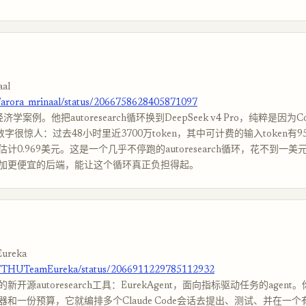
aal
m/arora_mrinaal/status/2066758628405871097
经济学案例。他把autoresearch循环换到DeepSeek v4 Pro，纯粹是因为
数字很惊人：过去48小时里近3700万token，其中可计费的输入token有95
计0.969美元。这是一个几乎不停跑的autoresearch循环，花不到一美
加更便宜的后端，能让这个循环真正负担得起。
ureka
om/THUTeamEureka/status/2066911229785112932
开源autoresearch工具：EurekAgent，面向指标驱动任务的agen
器和一份预算，它就编排多个Claude Code会话去提出、测试、并在一