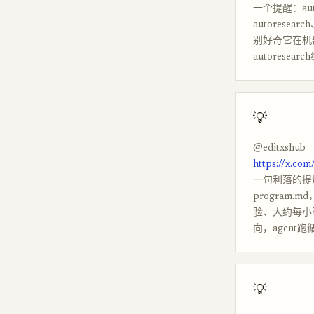
一个提醒：au
autorese
别好奇它在机
autorese
💡
@editxshub
https://x.co
一句利落的提炼
program.
验、大约每小
向，agen
💡