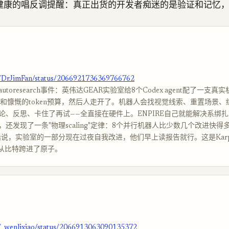
健康的唱反调提醒：真正出货的开发者痴迷的是验证和记忆
m/DrJimFan/status/2066921736369766762
toresearch事件：英伟达GEAR实验室给8个Codex agent配了一支
度和慷慨的token预算，然后人走开了。机器人会找视觉线索、重置场景、
论、反思、卡住了再试——全直接在硬件上。ENPIRE自己就能解决系绑扎
还发现了一条"物理scaling"定律：8个并行机器人比少数几个改进快得
n的话说，实验室的一部分现在过夜自我改进，他们早上读报告就行。这是Karp
arch从比特跨进了原子。
m/_wenlixiao/status/2066913063090135372