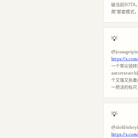
破当前SOT
爬"那套模式
💡
@jonasgeipi
https://x.co
一个带尖锐转折的
autorese
个又强又执着
一把活的标尺
💡
@alokbishoy
https://x.co