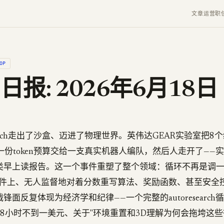
文章
运营
职
OP
p 日报: 2026年6月18日
search走出了沙盒、迈进了物理世界。英伟达GEAR实验室把8个
一份token预算交给一支真实机器人编队，然后人走开了——
类早上读报告。这一个事件重塑了整个领域：循环不再是调
在硬件上、无人监督地对着分数重写算法、奖励函数、甚至安全
锋面反复体现为经济学和纪律——一个完整的autoresearc
8小时不到一美元、关于"环境重置和3D理解为何会拖垮这些