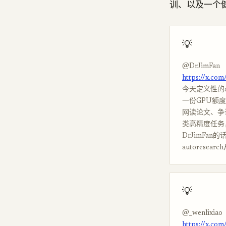
训、以及一个
💡
@DrJimFan
https://x.co
今天定义性的au
一份GPU额
网读论文、争
类高精度任务，
DrJimFa
autorese
💡
@_wenlixiao
https://x.co