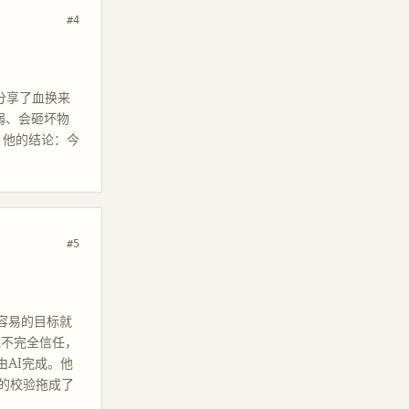
#4
分享了血换来
弱、会砸坏物
。他的结论：今
#5
最容易的目标就
务他不完全信任，
由AI完成。他
秒的校验拖成了