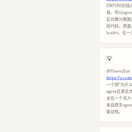
ENPIRE
易，所以age
后对着分数跑au
段代码，而是
loader。
💡
@HaoruXue
https://x.co
一个把"为什么
agent在
全在一个无人
来自原生ag
能动性。