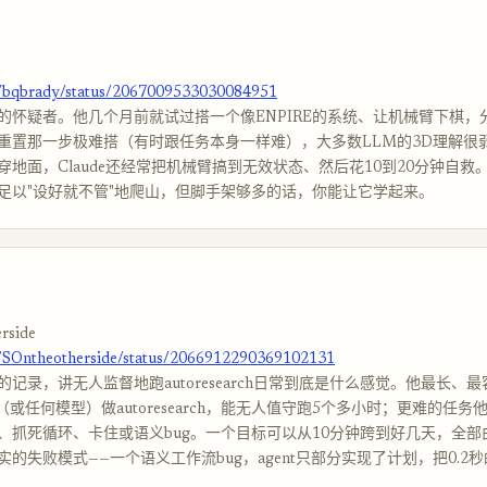
m/bqbrady/status/2067009533030084951
的怀疑者。他几个月前就试过搭一个像ENPIRE的系统、让机械臂下棋，
重置那一步极难搭（有时跟任务本身一样难），大多数LLM的3D理解很
穿地面，Claude还经常把机械臂搞到无效状态、然后花10到20分钟自救
足以"设好就不管"地爬山，但脚手架够多的话，你能让它学起来。
rside
m/SOntheotherside/status/2066912290369102131
记录，讲无人监督地跑autoresearch日常到底是什么感觉。他最长、
ax（或任何模型）做autoresearch，能无人值守跑5个多小时；更难的任
、抓死循环、卡住或语义bug。一个目标可以从10分钟跨到好几天，全部
的失败模式——一个语义工作流bug，agent只部分实现了计划，把0.2