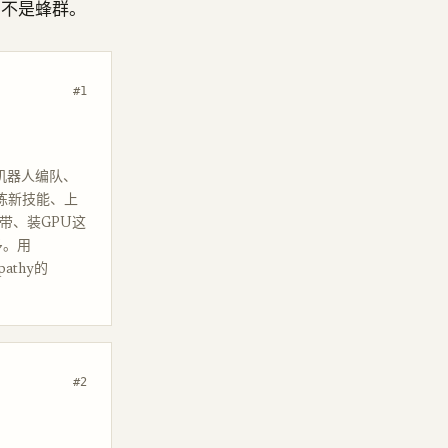
，不是蜂群。
#1
真实机器人编队、
练新技能、上
带、装GPU这
多。用
athy的
#2