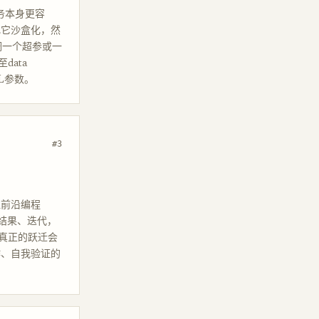
务本身更容
，把它沙盒化，然
不是调一个超参或一
ata
L参数。
#3
，让前沿编程
析结果、迭代，
真正的跃迁会
作、自我验证的