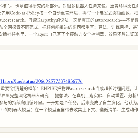
的技术核心，也是值得研究的那部分。对很多机器人任务来说，重置环境比任
nt先用Code-as-Policy搭一个自动重置环境，再写一个启发式奖励函数
toresearch。呼应Karpathy的说法，这是真正的autoresearch——
从全网探索不同范式、把任何能推进的东西都重写：算法、训练目标、甚至d
在一次插针任务里，一个agent自己写了个接触力安全控制器，效果还胜过调R
m/HaoruXue/status/2066925773374836776
重要"讲清楚的框架：ENPIRE把物理autoresearch当成超长时程问题
真实世界里完整演化机器人研究——提想法、在真机上跑实验、自动重置、分
参与的持续爬山循环里。一开始是个任务，后来变成了自主演化。他认为
entic的机器人模型：在一个模型里自带去收集上下文、遵循清单、生成动