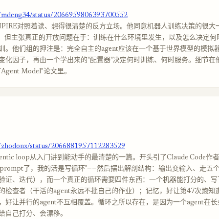
m/mdeng34/status/2066959806393700552
NPIRE对照着读、想得很清楚的反方立场。他同意机器人训练决策的很大
earch，但主张真正的开放问题在于：训练在什么环境里发生，以及怎么决定
训。他们组的押注是：完全自主的agent应该在一个基于世界模型的模拟
变化因子，再由一个学出来的"配置器"决定何时训练、何时服务。细节在
of Agent Model"论文里。
m/zhodonx/status/2066881957112283529
ntic loop从入门讲到能动手的最清楚的一篇。开头引了Claude Code作
e写prompt了，我的活是写循环"——然后摆出解剖结构：输出变输入、走
验证、迭代），而一个真正的循环需要四件东西：一个机器能打分的、写
的检查者（干活的agent永远不批自己的作业）；记忆，好让第47次跑知道
，好让并行的agent不互相覆盖。循环之所以存在，是因为一个agent在
给自己打分、会漂移。