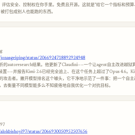
A，评估安全、控制权在你手里。免费且开源。这就是"给它一个指标和预
，被打包成别人也能跑的东西。
ng
m/jonasgeiping/status/2066924718892924948
autoresearch结果。他更新了Claudini——一个让agent自主改进越
arch装置——并报告Kimi-2.6已经完全追上、在这个任务上超过了Opus 4.6。Ki
的攻击者。撇开模型排名这个噱头，它干净地示范了一件事：把一个自主
，去衡量不同模型能多么不知疲倦地自我优化一个对抗目标。
i97
m/alokbishoyi97/status/2066930050952507656