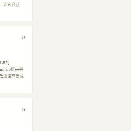
算、让它自己
#8
狱算法的
mi 2.6原来是
改进循环当成
#9