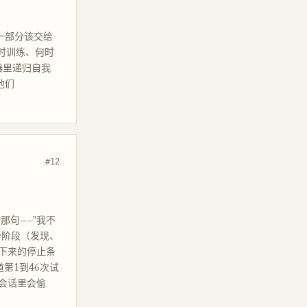
一部分该交给
何时训练、何时
器里递归自我
他们
#12
者那句——"我不
五个阶段（发现、
下来的停止条
第1到46次试
长会话里会偷