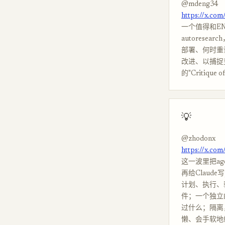
@mdeng34
https://x.co
一个值得和E
autores
部署、何时重
改进、以捕捉
的"Critique 
💡
@zhodonx
https://x.co
这一波里把age
再给Claud
计划、执行、
件；一个独立
过什么；隔离
懒、会手软地