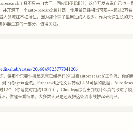
toresearch工具不只来自大厂。回应ENPIRE时，这位开发者说自己也
arch、并开源了一个auto-research编排器，使用量已经相当可观——超过2
器人领域扛不扛得住，因为那个圈子里用过的人很少。作为快速生长的开
arch编排器生态的一部分，值得关注。
m/editxshub/status/2066849823777841206
，讲那个只要你拼起来就已经存在的"过夜autoresearch"工作流：你
md，剩下的agent全包。Firecrawl拉论文并转成LLM可读的数据，AutoRes
时12个（你睡觉时跑约100个），Claude再综合出到底什么真的改进了
t跑循环，你醒来看结果。大多数人只是还没把这条流水线拼起来而已。