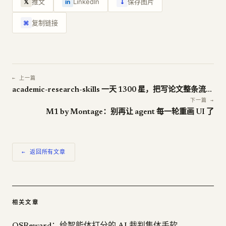
↓
推文
LinkedIn
保存图片
𝕏
in
复制链接
⌘
← 上一篇
academic-research-skills 一天 1300 星，把写论文整条流水线塞进 Claude Code
下一篇 →
M1 by Montage：别再让 agent 每一轮重画 UI 了
← 返回所有文章
相关文章