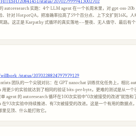
om/HITESHJ20841451/status/2070279999413002702
utoresearch 实跑：4个 LLM agent 在一个长周末里，对 gpt-oss-20
实验、针对 HotpotQA，把准确率拉高了59个百分点、上下文扩到16K。
路。这正是 Karpathy 式循环的真实落地——整夜、无人值守、最后有
m/willbork_/status/2070228824797979129
ientists 团队的一个尖锐对比：在 GPT nanochat 训练优化任务上，相比 auto
ntists 用更少的实验就达到了相同的验证 bits-per-byte。更难的测试是从
 agent 的 autoresearch 循环在100次实验中"0次被接受的改进"就饱
entists 在93次实验中持续推进、有7次被接受的改进。这是一个有用的数据
环在哪里见顶、什么能打败它。