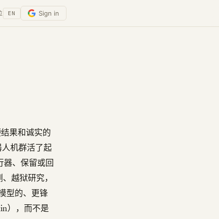
Sign in
位
EN
了硬结果和诚实的
实机器人机群活了起
行器、保留或回
测、越狱研究，
模型的、更锋
Brain），而不是