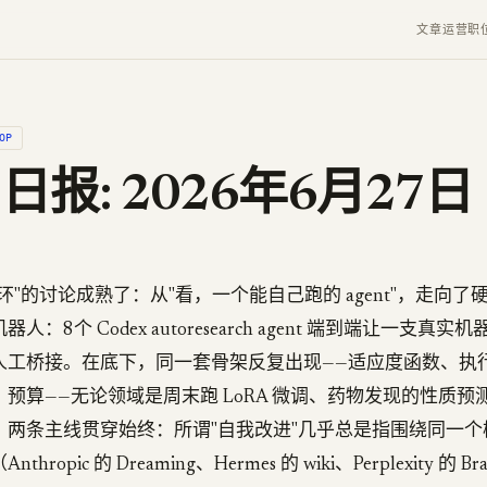
文章
运营
职
OP
p 日报: 2026年6月27日
环"的讨论成熟了：从"看，一个能自己跑的 agent"，走向
：8个 Codex autoresearch agent 端到端让一支真
人工桥接。在底下，同一套骨架反复出现——适应度函数、执
预算——无论领域是周末跑 LoRA 微调、药物发现的性质预
。两条主线贯穿始终：所谓"自我改进"几乎总是指围绕同一个
ropic 的 Dreaming、Hermes 的 wiki、Perplexity 的 