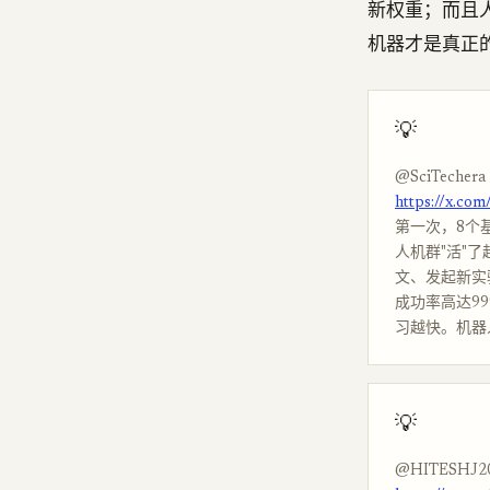
新权重；而且人
机器才是真正
💡
@SciTechera
https://x.co
第一次，8个基于 
人机群"活"
文、发起新实
成功率高达99
习越快。机器
💡
@HITESHJ2