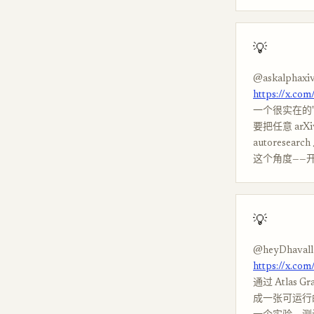
💡
@askalphaxi
https://x.co
一个很实在的"
要把任意 arXiv
autores
这个角度——
💡
@heyDhavall
https://x.co
通过 Atlas G
成一张可运行