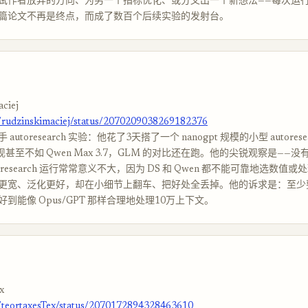
试作者放弃的方向、为另一个指标优化、或分叉出一个新想法——每次运
篇论文不再是终点，而成了数百个后续实验的发射台。
ciej
m/rudzinskimaciej/status/2070209038269182376
utoresearch 实验：他花了3天搭了一个 nanogpt 规模的小型 autores
 表现甚至不如 Qwen Max 3.7，GLM 的对比还在跑。他的尖锐观察是——没有
oresearch 运行常常意义不大，因为 DS 和 Qwen 都不能可靠地选数值
更宽、泛化更好，却在小细节上翻车、把好处全丢掉。他的诉求是：至少
到能像 Opus/GPT 那样合理地处理10万上下文。
x
m/teortaxesTex/status/2070172894328463610