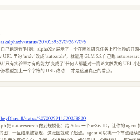
v
m/askalphaxiv/status/2070159537093677095
自己跑跑看"时刻：alphaXiv 展示了一个在困难研究任务上可信赖的开
 URL 里的 'arxiv' 改成 'autoarxiv'，就能用 GLM 5.2 自己跑 autorese
earch 从"只有实验室才有的能力"变成了"任何人都能对一篇论文触发的 URL 
开源模型加上一个字符的 URL 改动——才是这里真正的看点。
m/heyDhavall/status/2070029911520358830
raph 把 autoresearch 做到规模化：给 Atlas 一个 arXiv ID，让你的 ag
的图；一旦结果被复现，这张图就成了起点。agent 可以挑一个节点继续