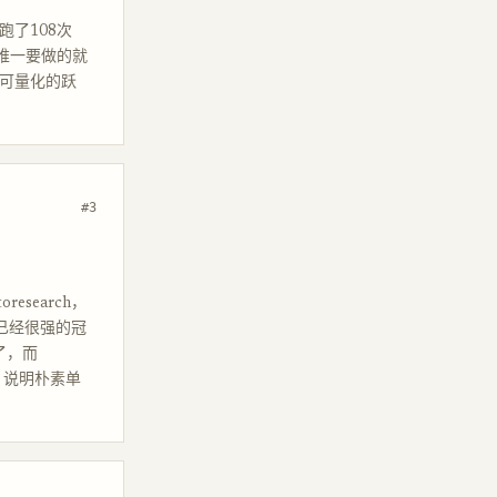
b 跑了108次
人唯一要做的就
个可量化的跃
#3
research，
一个已经很强的冠
和了，而
点，说明朴素单