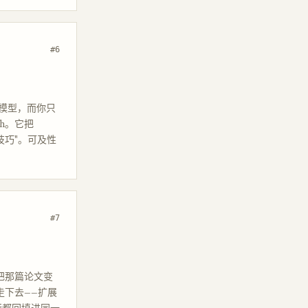
#6
源模型，而你只
arch。它把
小技巧"。可及性
#7
ent 把那篇论文变
走下去——扩展