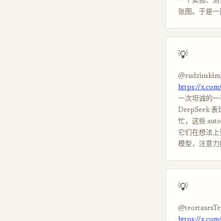
一个实验、测
张图。于是一
💡
@rudzinskima
https://x.co
一次坦诚的一手 a
DeepSeek
忙，这些 aut
它们在想法上
模型，注意力好
💡
@teortaxesTe
https://x.co