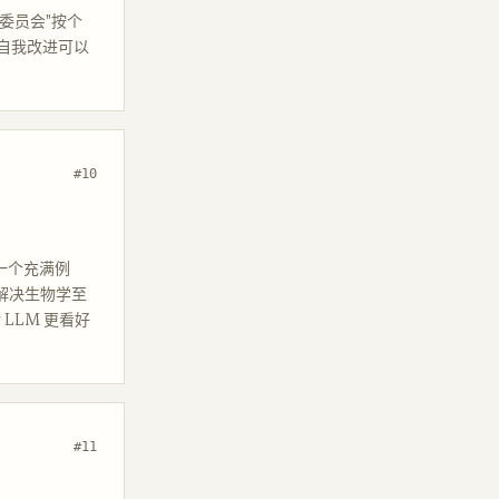
全委员会"按个
归自我改进可以
#10
是一个充满例
，解决生物学至
 LLM 更看好
#11