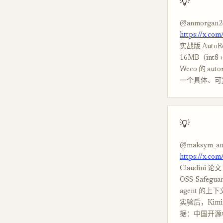
💡
@anmorgan2
https://x.co
实战版 AutoRe
16MB（int8
Weco 的 a
一个具体、可
💡
@maksym_an
https://x.co
Claudini 
OSS-Safeg
agent 的
实验后，Kim
据：中国开源权重