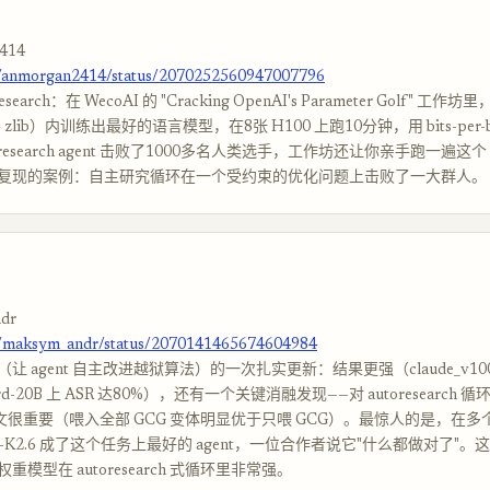
414
m/anmorgan2414/status/2070252560947007796
search：在 WecoAI 的 "Cracking OpenAI's Parameter Golf" 工
 + zlib）内训练出最好的语言模型，在8张 H100 上跑10分钟，用 bits-per-
utoresearch agent 击败了1000多名人类选手，工作坊还让你亲手跑一遍这个 
复现的案例：自主研究循环在一个受约束的优化问题上击败了一大群人。
dr
m/maksym_andr/status/2070141465674604984
论文（让 agent 自主改进越狱算法）的一次扎实更新：结果更强（claude_v100-o
uard-20B 上 ASR 达80%），还有一个关键消融发现——对 autoresearch
上下文很重要（喂入全部 GCG 变体明显优于只喂 GCG）。最惊人的是，在
i-K2.6 成了这个任务上最好的 agent，一位合作者说它"什么都做对了"
模型在 autoresearch 式循环里非常强。