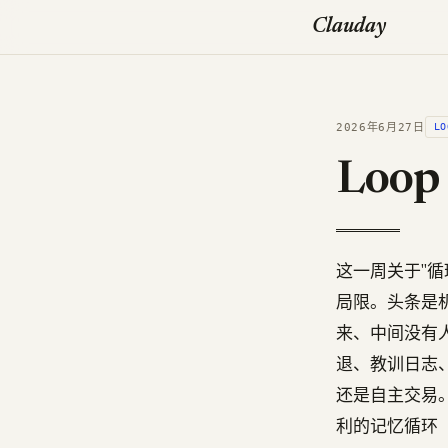
Clauday
2026年6月27日
LO
Loo
这一周关于"循
局限。头条是机器人
来、中间没有
退、教训日志、
还是自主交易
利的记忆循环（Anth