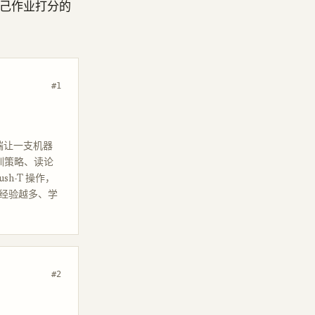
自己作业打分的
#1
，端到端让一支机器
重训策略、读论
h-T 操作，
界经验越多、学
#2