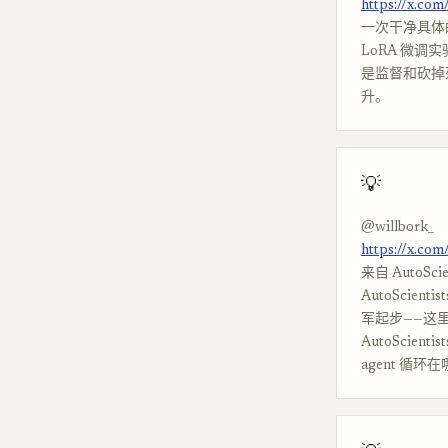
https://x.c
一次干净具体的 a
LoRA 微调
是监督和砍掉死
升。
💡
@willbork_
https://x.co
来自 AutoSc
AutoScie
军起步——这里单
AutoSci
agent 循