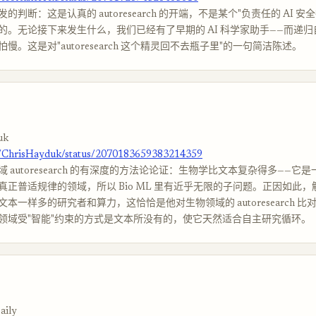
的判断：这是认真的 autoresearch 的开端，不是某个"负责任的 AI 安
的。无论接下来发生什么，我们已经有了早期的 AI 科学家助手——而递
慢。这是对"autoresearch 这个精灵回不去瓶子里"的一句简洁陈述。
uk
m/ChrisHayduk/status/2070183659383214359
 autoresearch 的有深度的方法论论证：生物学比文本复杂得多——它
真正普适规律的领域，所以 Bio ML 里有近乎无限的子问题。正因如此
本一样多的研究者和算力，这恰恰是他对生物领域的 autoresearch 比对
领域受"智能"约束的方式是文本所没有的，使它天然适合自主研究循环。
aily