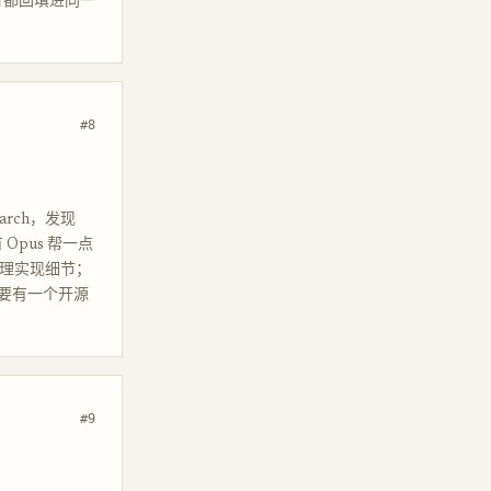
行都回填进同一
#8
earch，发现
 Opus 帮一点
或处理实现细节；
要有一个开源
#9