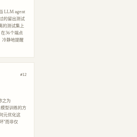
LM agent
过的留出测试
隔离的测试集上
在36个端点
，冷静地提醒
#12
们称之为
质量模型训练的方
何元优化这
循环"而非仅