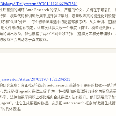
m/BiologyAIDaily/status/2070161121663967346
预测的闭环 Auto Research 的深入、严谨的论文，关键在于可靠性：当 L
特征、模型代码和训练数据来提升验证集时，哪些改进真的能泛化到没见
发现"和"认证"分开——每个被验证集选中的配置都被冻结、从头重训、在
并用文件级的消融锁定，让每次试验只改一个维度（特征、模型或数据）。
向的留出收益，但也暴露了两种"不可迁移"特征（选择方差和分布偏移）
的收益不会自动等于真实收益。
m/jaseweston/status/2070117091521204521
研究主张：真正推动前沿的 autoresearch 关键在于更好的数据——他
a。核心思想是把"agentic 数据生成"作为一种把增加的推理算力转化为更高
科学、法律和数学问题上都比经典合成数据方法有提升。他们还展示了如
agent"，让它生成更强的数据。这是把 autoresearch 框定为"数据生成
环"的具体表述。