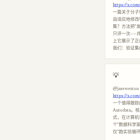
https://x.co
一篇关于分子性质
自适应地修改
集？方法把"
只评一次——
上它展示了正
我们：验证集
💡
@jaseweston
https://x.co
一个值得跟踪的
Autodat
式，在计算机
个"数据科学家 
仅"跑实验循