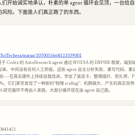
们开始诚实地承认，朴素的单 agent 循环会见顶，一台给
的风险。下面是人们真正跑了的东西。
m/SciTechera/status/2070055664123339001
Codex 的 AutoResearch agent 通过 NVIDIA 的 ENPIRE 框架
了起来、中间没有任何人工桥接。这些 agent 自主分析失败、重写代码、
验——在真实硬件上持续自我改进，学会了装显卡、整理插针、剪扎带、Pus
%。它们甚至发现了一种新的"物理 scaling"：机群越大、产生的真实世
人研究循环不再由人来跑，大部分循环现在由 agent 自己跑。
0841451