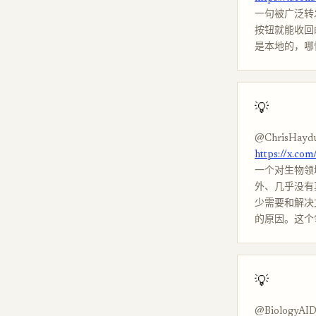
一句被广泛转发
按钮就能收回
是本地的，哪怕
💡
@ChrisHayd
https://x.co
一个对生物领域
外、几乎没有
少需要和解决文
的原因。这个
💡
@BiologyAID