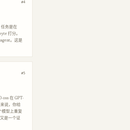
#4
作坊里，任务是在
byte 打分。
agent。这是
#5
ss 在 GPT-
 循环来说，你给
多个模型上重复
。这又是一个证