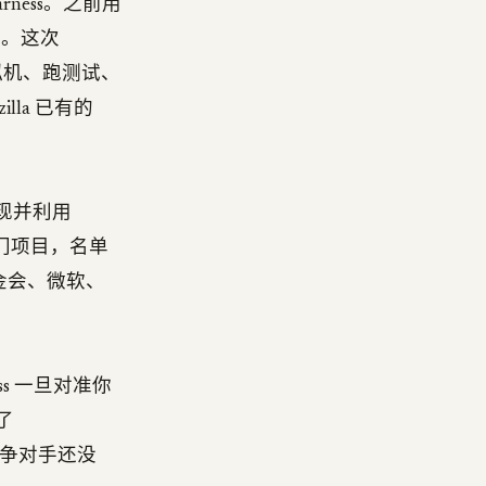
rness。之前用
代码。这次
拟机、跑测试、
la 已有的
发现并利用
的闭门项目，名单
x 基金会、微软、
ss 一旦对准你
了
/，趁你竞争对手还没