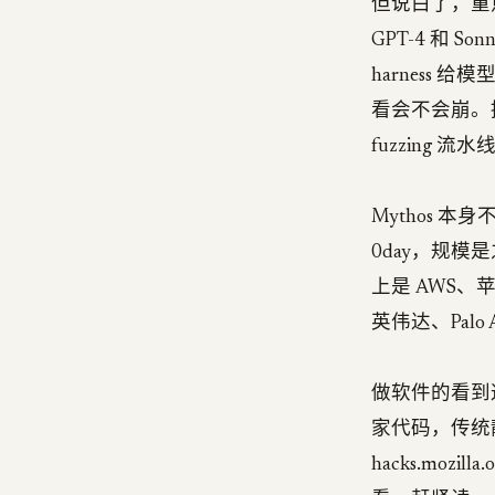
但说白了，重点不
GPT-4 和 S
harness
看会不会崩。提
fuzzing 流水
Mythos 
0day，规模是
上是 AWS、苹果
英伟达、Palo 
做软件的看到这
家代码，传统静态
hacks.mozill