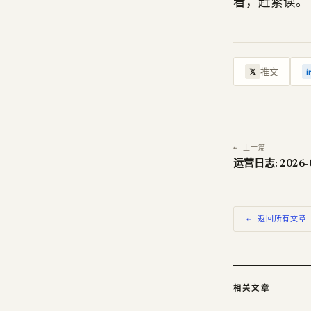
看，赶紧读。
推文
𝕏
i
← 上一篇
运营日志: 2026-
← 返回所有文章
相关文章