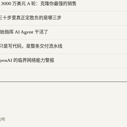
 融资 3000 万美元 A 轮：克隆你最强的销售
D：三十步里真正定胜负的是哪三步
开始指挥 AI Agent 干活了
要的不只是写代码，是整条交付流水线
 OpenAI 的临界网络能力警报
句吧