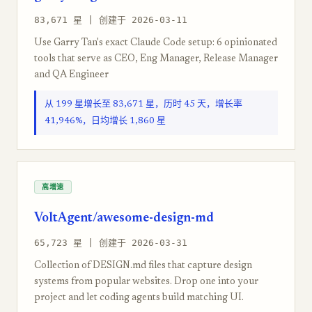
83,671 星 | 创建于 2026-03-11
Use Garry Tan's exact Claude Code setup: 6 opinionated
tools that serve as CEO, Eng Manager, Release Manager
and QA Engineer
从 199 星增长至 83,671 星，历时 45 天，增长率
41,946%，日均增长 1,860 星
高增速
VoltAgent/awesome-design-md
65,723 星 | 创建于 2026-03-31
Collection of DESIGN.md files that capture design
systems from popular websites. Drop one into your
project and let coding agents build matching UI.