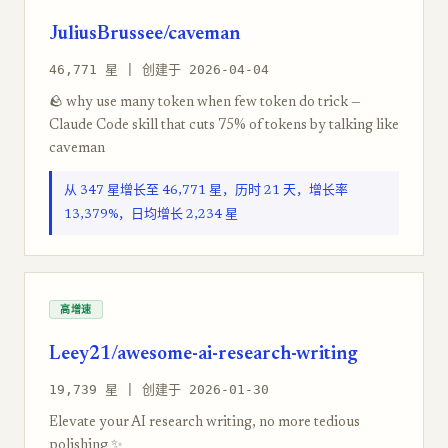
JuliusBrussee/caveman
46,771 星 | 创建于 2026-04-04
🪨 why use many token when few token do trick —
Claude Code skill that cuts 75% of tokens by talking like
caveman
从 347 星增长至 46,771 星，历时 21 天，增长率
13,379%，日均增长 2,234 星
高增速
Leey21/awesome-ai-research-writing
19,739 星 | 创建于 2026-01-30
Elevate your AI research writing, no more tedious
polishing ✨