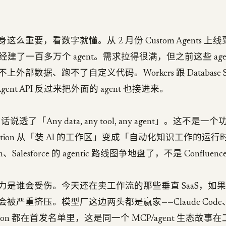
么重要，看数字就懂。从 2 月份 Custom Agents 上
户已经建了一百多万个 agent。需求拉得很满，但之前这些 ag
外部数据、跑不了自定义代码。Workers 跟 Database S
 Agent API 反过来把外面的 agent 也接进来。
一句话说透了「Any data, any tool, any agent」。这不
tion 从「装 AI 的工作区」变成「自动化知识工作的运
8n、Salesforce 的 agentic 路线图争地盘了，不是 Confluenc
是谁会受伤。今天还在卖工作流的那些垂直 SaaS，如果 No
被严重挤压。模型厂这边两头都是赢家——Claude Code、C
cagon 都在首发名单里，这是同一个 MCP/agent 生态故