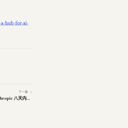
a-hub-for-ai-
下一篇 →
Claude for Small Business——Anthropic 八天内第三个垂直行业包