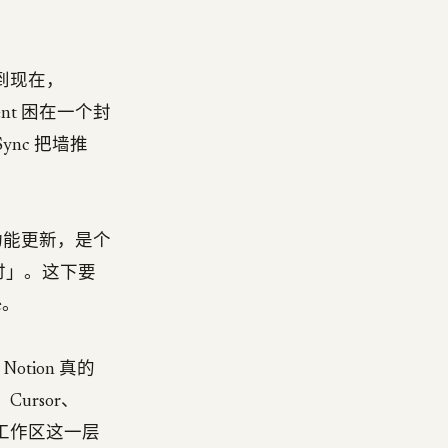
线到现在，
ent 困在一个封
ync 把墙推
是一个功能更新，是个
行时」。这下要
e。
tion 真的
ursor、
事在工作区这一层