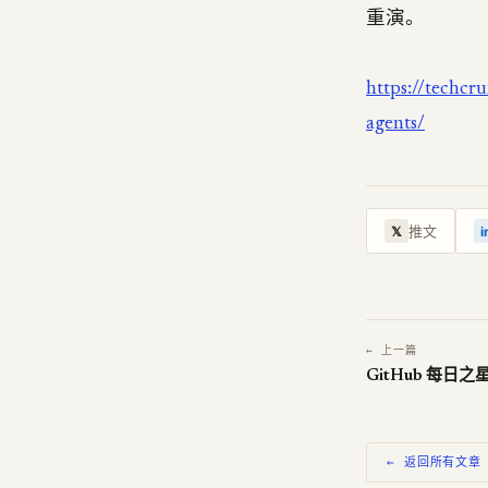
重演。
https://techcr
agents/
推文
𝕏
i
← 上一篇
GitHub 每日之星
← 返回所有文章