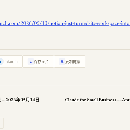
unch.com/2026/05/13/notion-just-turned-its-workspace-into-
↓
LinkedIn
保存图片
复制链接
n
⌘
 — 2026年05月14日