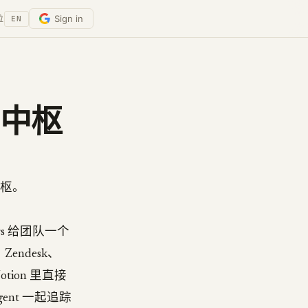
Sign in
位
EN
t 中枢
中枢。
kers 给团队一个
Zendesk、
otion 里直接
agent 一起追踪