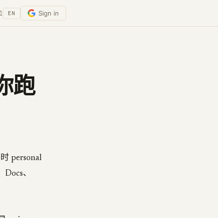
Sign in
位
EN
帮你跑
 personal
、Docs、