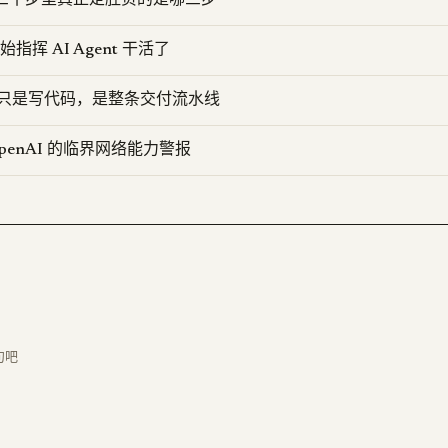
D：三十步里真正定胜负的是哪三步
开始指挥 AI Agent 干活了
要的不只是写代码，是整条交付流水线
 OpenAI 的临界网络能力警报
句吧