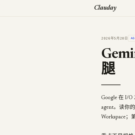
Clauday
2026年5月20日
AG
Gemi
腿
Google 在 I
agent。读你
Workspac