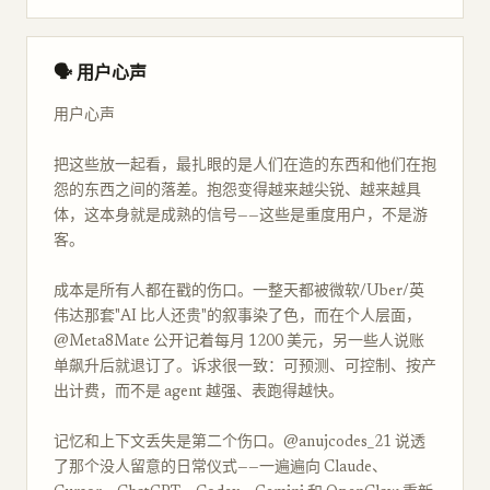
🗣 用户心声
用户心声
把这些放一起看，最扎眼的是人们在造的东西和他们在抱
怨的东西之间的落差。抱怨变得越来越尖锐、越来越具
体，这本身就是成熟的信号——这些是重度用户，不是游
客。
成本是所有人都在戳的伤口。一整天都被微软/Uber/英
伟达那套"AI 比人还贵"的叙事染了色，而在个人层面，
@Meta8Mate 公开记着每月 1200 美元，另一些人说账
单飙升后就退订了。诉求很一致：可预测、可控制、按产
出计费，而不是 agent 越强、表跑得越快。
记忆和上下文丢失是第二个伤口。@anujcodes_21 说透
了那个没人留意的日常仪式——一遍遍向 Claude、