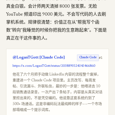
真金白银。会计师两天清掉 8000 张发票。无脸
YouTube 频道印出 9000 美元。不会写代码的人去刷
掌机系统。规律很清楚：价值正在从"帮我写个函
数"转向"我睡觉的时候你把我的生意跑起来"。下面是
真正在干这件事的人。
@LoganTGott [Claude Code]
#1
Claude Code
https://x.com/LoganTGott/status/2058890124545466860
他花了六个月把手动做 LinkedIn 内容的流程整个废掉，
重建进一个 Claude Code 项目里。主页改写、每周发
帖、引流漏斗、外联私信，最妙的一步是：他喂进去 10
段销售通话录音，一次产出 7 条帖子，内容是从真实对话
里挖出来的，不是凭空编的。他说靠这套系统约到了
500+ 场通话。这是非编码玩法最纯粹的样子——一个市场
部塌缩成一个提示词库。