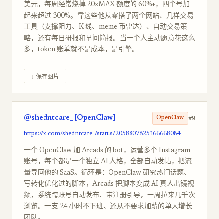
美元，每周经常烧掉 20×MAX 额度的 60%+，四个号加
起来超过 300%。靠这些他从零搭了两个网站、几样交易
工具（支撑阻力、K 线、meme 币雷达）、自动交易策
略，还有每日研报和早间简报。当一个人主动愿意花这么
多，token 账单就不是成本，是引擎。
↓ 保存图片
@shedntcare_ [OpenClaw]
#9
OpenClaw
https://x.com/shedntcare_/status/2058807825166668084
一个 OpenClaw 加 Arcads 的 bot，运营多个 Instagram
账号，每个都是一个独立 AI 人格，全部自动发帖，把流
量导回他的 SaaS。循环是：OpenClaw 研究热门话题、
写转化优化过的脚本，Arcads 把脚本变成 AI 真人出镜视
频，系统跨账号自动发布、带注册引导，一周拉来几千次
浏览。一支 24 小时不下班、还从不要求加薪的单人增长
团队。