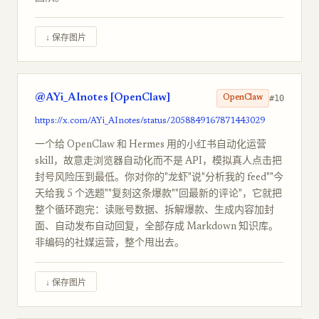
↓ 保存图片
@AYi_AInotes [OpenClaw]
#10
OpenClaw
https://x.com/AYi_AInotes/status/2058849167871443029
一个给 OpenClaw 和 Hermes 用的小红书自动化运营
skill，故意走浏览器自动化而不是 API，模拟真人点击把
封号风险压到最低。你对你的"龙虾"说"分析我的 feed""今
天给我 5 个选题""复刻这条爆款""回最新的评论"，它就把
整个循环跑完：读账号数据、拆解爆款、生成内容加封
面、自动发布自动回复，全部存成 Markdown 知识库。
非编码的社媒运营，整个甩出去。
↓ 保存图片