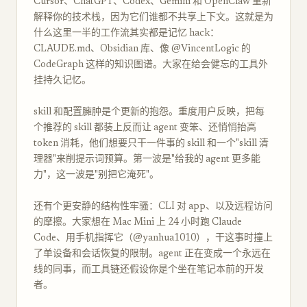
Cursor、ChatGPT、Codex、Gemini 和 OpenClaw 重新
解释你的技术栈，因为它们谁都不共享上下文。这就是为
什么这里一半的工作流其实都是记忆 hack：
CLAUDE.md、Obsidian 库、像 @VincentLogic 的
CodeGraph 这样的知识图谱。大家在给会健忘的工具外
挂持久记忆。
skill 和配置臃肿是个更新的抱怨。重度用户反映，把每
个推荐的 skill 都装上反而让 agent 变笨、还悄悄抬高
token 消耗，他们想要只干一件事的 skill 和一个"skill 清
理器"来削提示词预算。第一波是"给我的 agent 更多能
力"，这一波是"别把它淹死"。
还有个更安静的结构性牢骚：CLI 对 app、以及远程访问
的摩擦。大家想在 Mac Mini 上 24 小时跑 Claude
Code、用手机指挥它（@yanhua1010），干这事时撞上
了单设备和会话恢复的限制。agent 正在变成一个永远在
线的同事，而工具链还假设你是个坐在笔记本前的开发
者。