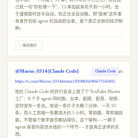
包平台。一个月接了 12 单，收入冲过 8 万日元，他说自
己就一句"你处理一下"，12 单加起来花不到一小时。出
于谨慎暂时还半自动，但正往全自动推。把"接单"这件事
本身外包给 agent 的自由职业者，是个真正全新的经济物
种。
↓ 保存图片
@Maruo_0314 [Claude Code]
#5
Claude Code
https://x.com/Maruo_0314/status/2058836040677560415
他在 Claude Code 的并行会话上搭了个 YouTube Shorts
工厂：8 个子 agent 同时跑，台本、配图、配音、视频、
定时发布一条龙。他说一条片子大概 7 分钟、一天 10
条，而人工剪辑一条要烧大约 5 小时。零拍摄、零剪辑技
能。不管每个数字是否都站得住，这个架构——一群子
agent 各管内容流水线的一个环节——才是真正该学的东
西。