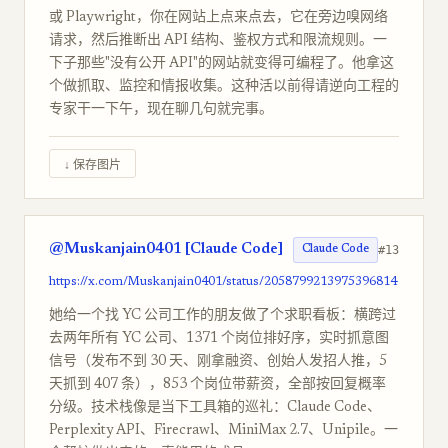
或 Playwright，你在网站上点来点去，它在旁边嗅网络
请求，然后推断出 API 结构、鉴权方式和限流规则。一
下子那些"没有公开 API"的网站就变得可编程了。他拿这
个做抓取、监控和情报收集。这种活以前得请逆向工程的
专家干一下午，现在聊几句就完事。
↓ 保存图片
@Muskanjain0401 [Claude Code]
#13
Claude Code
https://x.com/Muskanjain0401/status/2058799213975396814
她给一个找 YC 公司工作的朋友做了个求职看板：横跨过
去两年所有 YC 公司、1371 个岗位排好序，实时抓意图
信号（发布不到 30 天、刚拿融资、创始人发招人推，5
天抓到 407 条），853 个岗位带薪资，全部按回复概率
分级。技术栈像是当下工具箱的巡礼：Claude Code、
Perplexity API、Firecrawl、MiniMax 2.7、Unipile。一