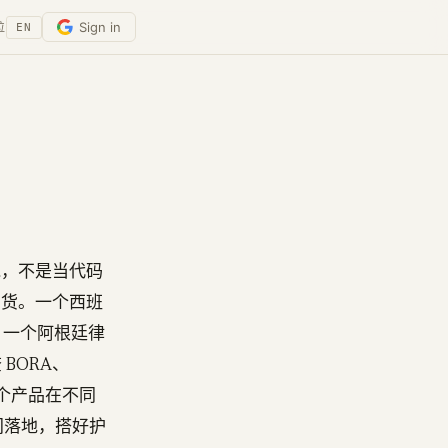
Sign in
位
EN
在跑，不是当代码
出货。一个西班
 单。一个阿根廷律
 BORA、
同一个产品在不同
这中间落地，搭好护