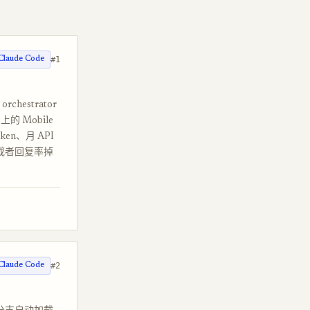
#1
Claude Code
hestrator
 上的 Mobile
ken、月 API
元、或者回复率掉
#2
Claude Code