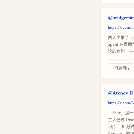
@bridgemind
https://x.com/
两天里推了 1,62
agent 在
论的套利」——按
↓ 保存图片
@Atenov_D 
https://x.com
「Felix」是一
主人通过 Dis
识库、30 分