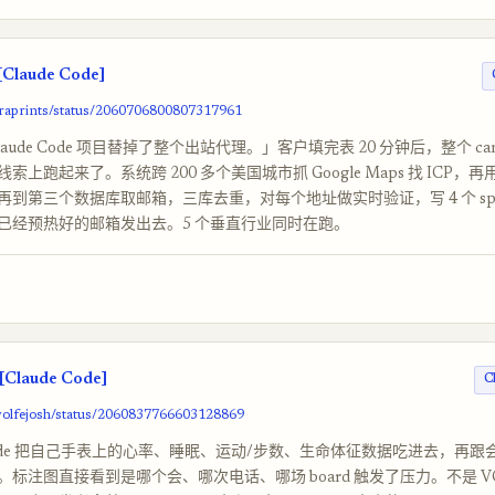
[Claude Code]
draprints/status/2060706800807317961
aude Code 项目替掉了整个出站代理。」客户填完表 20 分钟后，整个 cam
上跑起来了。系统跨 200 多个美国城市抓 Google Maps 找 ICP，再用 A
到第三个数据库取邮箱，三库去重，对每个地址做实时验证，写 4 个 spint
已经预热好的邮箱发出去。5 个垂直行业同时在跑。
[Claude Code]
C
wolfejosh/status/2060837766603128869
e Code 把自己手表上的心率、睡眠、运动/步数、生命体征数据吃进去，再
标注图直接看到是哪个会、哪次电话、哪场 board 触发了压力。不是 V