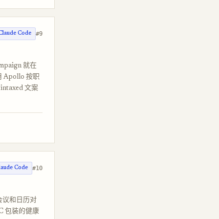
#9
Claude Code
paign 就在
pollo 按职
axed 文案
#10
laude Code
跟会议和日历对
C 包装的健康