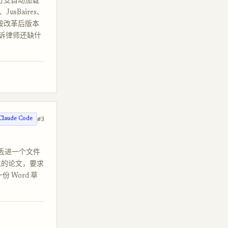
个分支自动加载
usBaires、
报按改革后版本
告诉律师还缺什
#3
Claude Code
丢进一个文件
论点的论文，要求
Word 草