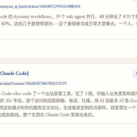
/masayan_ai_hack/status/2060872395033088303
Code 的 dynamic workflows，39 个 sub-agent 并行，48 分钟出了 47
掉了 40%。这帖几乎是顺带提的——这个量级被当成日常才是重点。一个人
[Claude Code]
sairahul1/status/2060647386784137539
de Code vibe-code 了一个出站获客工具，花了 2 周。你输入业务类型和
aps 抓 30+ 字段，逐个访问网站取邮箱、电话、社媒，用 AI 读最多 50 条 Go
把这些痛点和你的服务交叉对比，生成每家定制的冷邮件。线索落在一个 G
规划路线。整个东西在 Claude Code 里搭出来的。