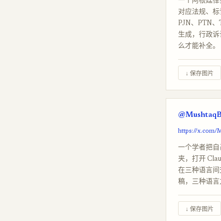
一个阿根廷律师
对应法规、标记规
PJN、PTN
生成，行政诉
么才能补全。
↓ 保存图片
@MushtaqBi
https://x.com
一个学者把自
夹，打开 Cl
在三种语言间交
稿，三种语言
↓ 保存图片