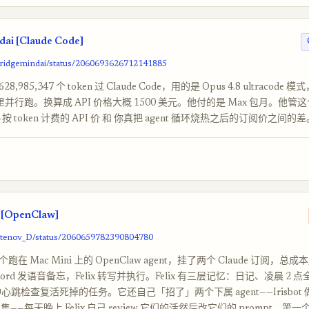
ai [Claude Code]
bridgemindai/status/2060693626712141885
8,985,347 个 token 过 Claude Code，用的是 Opus 4.8 ultracode 模式
直播里并行跑。换算成 API 价格大概 1500 美元。他付的是 Max 包月。他
 token 计费的 API 价 和 你真把 agent 循环烧热之后的订阅价之间的差
[OpenClaw]
/Atenov_D/status/2060659782390804780
个跑在 Mac Mini 上的 OpenClaw agent，挂了两个 Claude 订阅，总成
cord 发语音备忘，Felix 转写并执行。Felix 有三层记忆：日记、凌晨 2
钟心跳检查复活死掉的任务。它还自己「招了」两个下属 agent——Irisbot