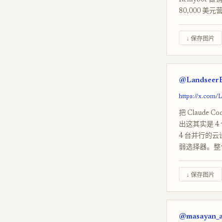
Remybot 
80,000 
↓ 保存图片
@LandseerE
https://x.com
把 Claude 
出这其实是 4 个
4 台并行的云设
弱选择器。整
↓ 保存图片
@masayan_ai