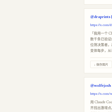
@draprints 
https://x.com/
「我用一个 Cl
数千条已验证线索
位筛决策者，再
变体每步，从
↓ 保存图片
@wolfejosh 
https://x.com/
用 Claud
齐找出激增点。