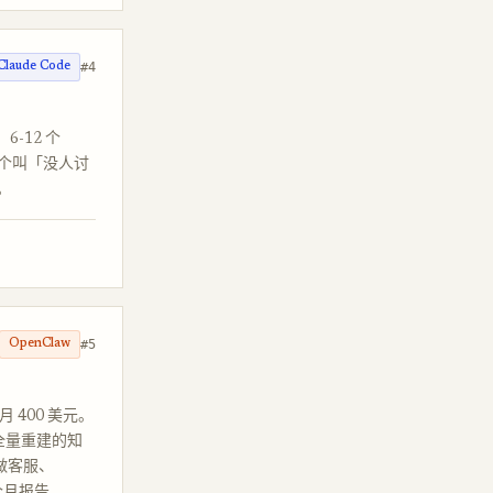
#4
Claude Code
，6-12 个
管这个叫「没人讨
。
#5
OpenClaw
本月 400 美元。
 点全量重建的知
 做客服、