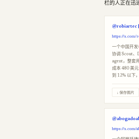
栏的人正在迅
@robiartec 
https://x.com/
一个中国开发者用 
协调 Scout、D
agent，整套用
成本 480 美
到 12% 以下
↓ 保存图片
@abogadoabo
https://x.com/