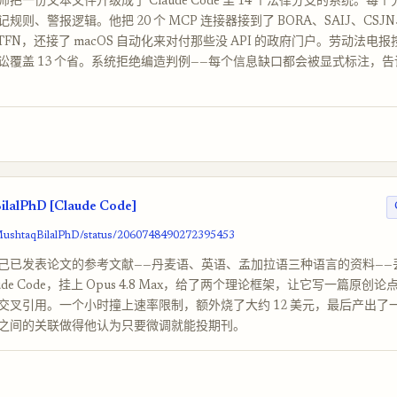
把一份文本文件升级成了 Claude Code 里 14 个法律分支的系统。每
则、警报逻辑。他把 20 个 MCP 连接器接到了 BORA、SAIJ、CSJN、J
、TFN，还接了 macOS 自动化来对付那些没 API 的政府门户。劳动法电
讼覆盖 13 个省。系统拒绝编造判例——每个信息缺口都会被显式标注，
lalPhD [Claude Code]
/MushtaqBilalPhD/status/2060748490272395453
己已发表论文的参考文献——丹麦语、英语、孟加拉语三种语言的资料——
aude Code，挂上 Opus 4.8 Max，给了两个理论框架，让它写一篇原创
叉引用。一个小时撞上速率限制，额外烧了大约 12 美元，最后产出了一份 
之间的关联做得他认为只要微调就能投期刊。