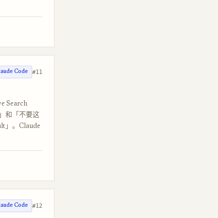
#11
laude Code
 Search
点领域」和「不要这
t」。Claude
#12
laude Code