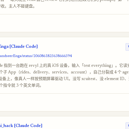
做销售——每天晚上 Felix 自己 review 它们的活然后改它们的 prompt。第
美元营收。主人不碰键盘。
nga [Claude Code]
/LandseerEnga/status/2060861825638666594
Code 指到一台跑在 revyl 上的真 iOS 设备，输入「test everything」。它
子 App（rides、delivery、services、account），自己分裂成 4 个 
备上，像真人一样按预期屏幕驱动 UI。没写 xcuitest、没 element I
个指令就 3 个英文单词。
_hack [Claude Code]