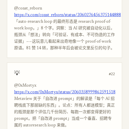
@const_reborn
https://x.com/const_reborn/status/2060276456375144888
「auto-research loop 的最终形态是 research proof-of-
work loop。」8 个字。洞察：当 AI 研究被自动化以后，
瓶颈从「想法」转向「可验证、有成本、不可伪造的工作
证据」——这玩意儿看起来出奇地像一个 proof-of-work
原语。81 赞 14 转，那种半年后会被论文里反引的句子。
💡
#22
@0xMortyx
https://x.com/0xMortyx/status/2060358999862591518
Metaview 关于「自改进 prompt」的解读是「每个 AI 招
聘栈底下那层缺的东西」。论点：所有人都迷模型；真正
的瓶颈是那个评估几千份简历、每跑一次都变得更好的
prompt。把「自改进 prompt」当成一个垂直、招聘专
属的 autoresearch loop 来做。