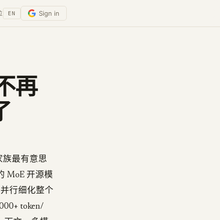
Sign in
位
EN
 不再
了
ma 家族最有意思
 MoE 开源模
次并行细化整个
+ token/