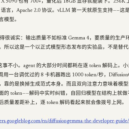
X 5090 也有 700+，量化后 18GB 显存就能装下。256
 语言，Apache 2.0 协议。vLLM 第一天就原生支持——这是
言模型。
自己说得很诚实：输出质量不如标准 Gemma 4，要质量的生
。所以这是一个以正式模型形态发布的实验品，不是替代
来说这事不小。agent 的大部分时间都耗在逐 token 解码上。小
 上周用一台调优过的 8 卡机器跑出 1000 token/秒，Diffusio
，靠的是换掉生成范式本身。而且双向注意力意味着模型
面的 token——解码中实时纠错，自回归模型在结构上就
质量差距补上，逐 token 解码看起来就会像拨号上网。
pers.googleblog.com/en/diffusiongemma-the-developer-guide