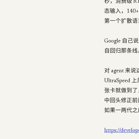
秒，消费级 RT
态输入，140+
第一个扩散语
Google 
自回归那条线
对 agent 
UltraSpeed
张卡就做到了
中回头修正前
如果一两代之后
https://develo