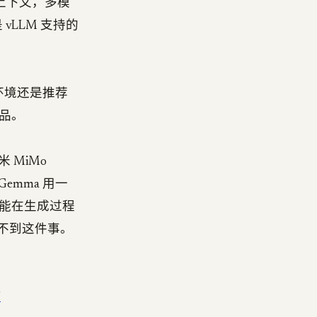
K 上下文，多模
 vLLM 支持的
产环境还是推荐
品。
米 MiMo
nGemma 用一
能在生成过程
做不到这件事。
/