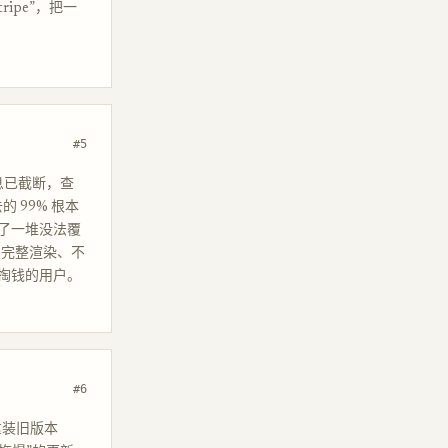
ripe”，把一
#5
息已截断，查
 99% 根本
了一堆没法覆
—完整渲染、不
掏钱的用户。
#6
重装旧版本