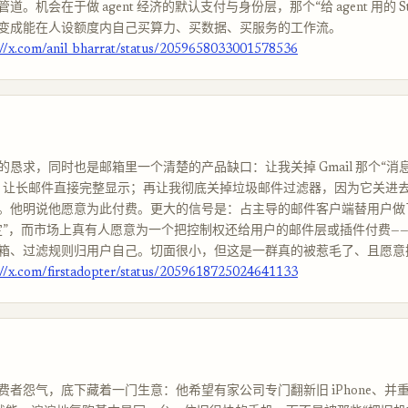
。机会在于做 agent 经济的默认支付与身份层，那个“给 agent 用的 St
变成能在人设额度内自己买算力、买数据、买服务的工作流。
://x.com/anil_bharrat/status/2059658033001578536
的恳求，同时也是邮箱里一个清楚的产品缺口：让我关掉 Gmail 那个“消
，让长邮件直接完整显示；再让我彻底关掉垃圾邮件过滤器，因为它关进去的
。他明说他愿意为此付费。更大的信号是：占主导的邮件客户端替用户做
定”，而市场上真有人愿意为一个把控制权还给用户的邮件层或插件付费—
箱、过滤规则归用户自己。切面很小，但这是一群真的被惹毛了、且愿意
://x.com/firstadopter/status/2059618725024641133
费者怨气，底下藏着一门生意：他希望有家公司专门翻新旧 iPhone、并