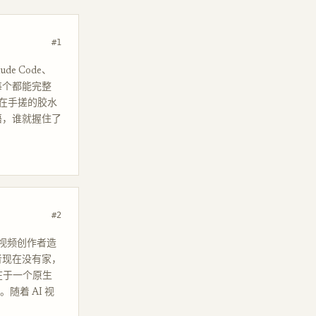
#1
e Code、
，每个都能完整
在手搓的胶水
原语，谁就握住了
#2
I 视频创作者造
者现在没有家，
在于一个原生
随着 AI 视