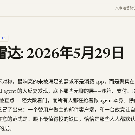
文章
运营
职
EAS
达: 2026年5月29日
对称。最响亮的未被满足的需求不是消费 app，而是聚集在 ag
 AI agent 的人反复发现，底下那些无聊的层——沙箱、支付
检查点——还大敞着门，而所有人都在抢着做 agent 本身。
又冒了出来：一个替用户做主的邮件客户端，和一台故意让
注意的范式是：眼下最值得投的缺口，恰恰是那些人人都默认
的层。