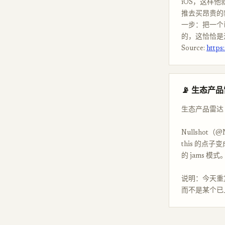
iOS，这样
推去买昂贵的
一步：把一个
的，这恰恰是
Source:
https
📡 生态产
生态产品雷达
Nullshot（
this 的
的 jams
说明：今天重
而不是某个已