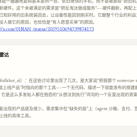
他就能一遍遍地复购基本是同一台、依旧很快的手机，而不是被那些“把旧机
新硬件。这个未被满足的需求是“把反淘汰做成服务”——硬件翻新，再配
已知好用的旧系统装回去，让设备性能回到刚买时。它跟整个行业的利益
没人做它的原因，也恰恰是“有人愿意买单”的原因。
://x.com/01NAH_/status/2059510694739874173
品雷达
@Nullshot_ai）：在这些讨论里出现了几次，是大家说“把我那个 someone-shou
点子变成上线产品”时指向的那个工具——一个无代码、描述一下就能发布的搭
 模式。它是这么多发帖人都在抱怨的“从想法到执行”鸿沟的一个反复出现的答
复出现的产品提及很少，需求集中在“缺失的层”上（agent 沙箱、支付、
上线的具体工具。