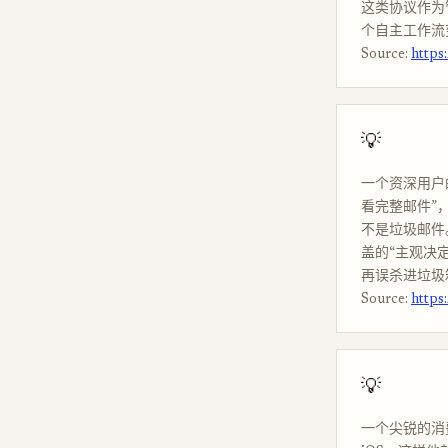
这类协议作为管道
个自主工作流
Source:
https
💡
一个资深用户
看完整邮件”
不是垃圾邮件
盖的“主观决
再误杀进垃圾
Source:
https
💡
一个尖锐的消