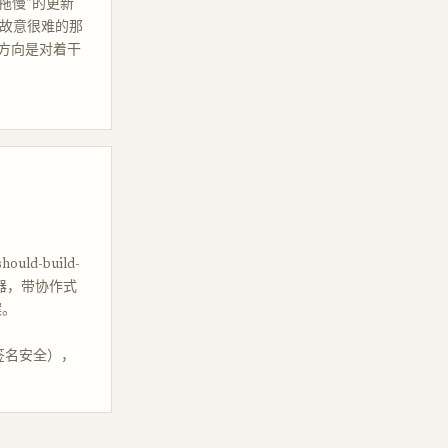
拖慢”的更新
上故意很难的那
方向是对着干
ld-build-
建器，带协作式
案。
签名安全），