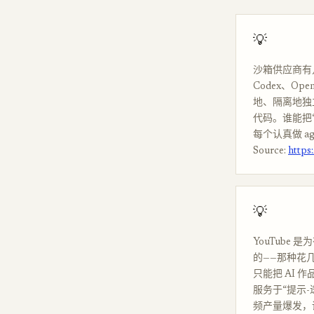
💡
沙箱供应商有几
Codex、O
地、隔离地独
代码。谁能把“
每个认真做 a
Source:
https
💡
YouTube
的——那种花
只能把 AI
服务于“提示
频产量爆发，