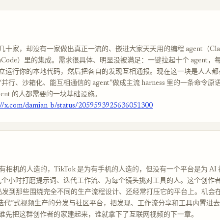
十家，却没有一家做出真正一流的、嵌进大家天天用的编程 agent（Claud
penCode）里的集成。需求很具体、明显没被满足：一键拉起十个 agent
立运行你的本地代码，然后把各自的发现互相通报。现在这一块是人人都
并行、沙箱化、能互相通信的 agent”做成主流 harness 里的一条命令
gent 的人都需要的一块基础设施。
://x.com/damian_b/status/2059593925636051300
 是为有相机的人造的，TikTok 是为有手机的人造的，但没有一个平台是为 A
几个小时打磨提示词、迭代工作流、为每个镜头挑对工具的人。这个创作
 作品发到那些围绕完全不同的生产流程设计、还经常打压它的平台上。机会
-迭代”式视频生产的分发与社区平台，把发现、工作流分享和工具内置进去。
谁先把这群创作者的家建起来，谁就拿下了互联网视频的下一章。