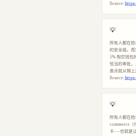
Source:
https
💡
所有人都在抢着
的安全层。而灾
5% 掏空钱
恰当的审批，且
查点就从锦上
Source:
https
💡
所有人都在抢着
commerc
卡——也就是让