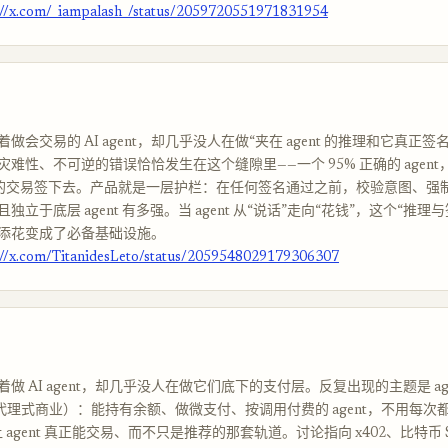
://x.com/_iampalash_/status/2059720551971831954
做会交易的 AI agent，却几乎没人在做“夹在 agent 的推理和它真正签
难性、不可逆的错误恰恰发生在这个缝隙里——一个 95% 正确的 agen
包的交易签下去。产品就是一层护栏：在任何签名通过之前，校验意图、强
独立于底层 agent 有多强。当 agent 从“说话”走向“花钱”，这个“推理
添花变成了必备基础设施。
://x.com/TitanidesLeto/status/2059548029179306307
做 AI agent，却几乎没人在做它们底下的支付层。反复出现的主题是 agen
e（代理式商业）：能持有余额、做微支付、按调用付费的 agent，不用每
 agent 真正能交易、而不只是推荐的那套轨道。讨论指向 x402、比特币 