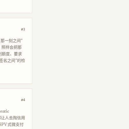
#3
名那一刻之间”
t，照样会把那
制额度、要求
与签名之间”的检
#4
tic
次都让人去掏信用
SPV 式微支付