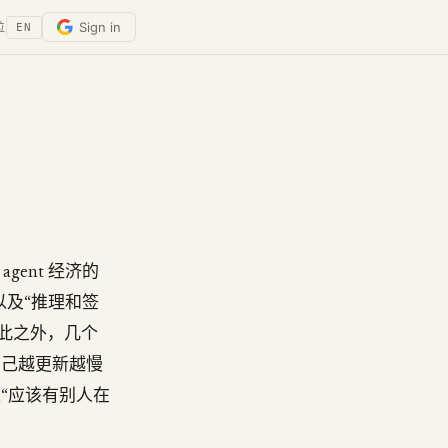
Sign in
位
EN
ent 经济的
、以及“推理和签
除此之外，几个
自己越更新越慢
“应该有别人在