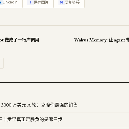
↓
LinkedIn
保存图片
复制链接
n
⌘
pilot 做成了一行库调用
Walrus Memory: 让 agen
 融资 3000 万美元 A 轮：克隆你最强的销售
D：三十步里真正定胜负的是哪三步