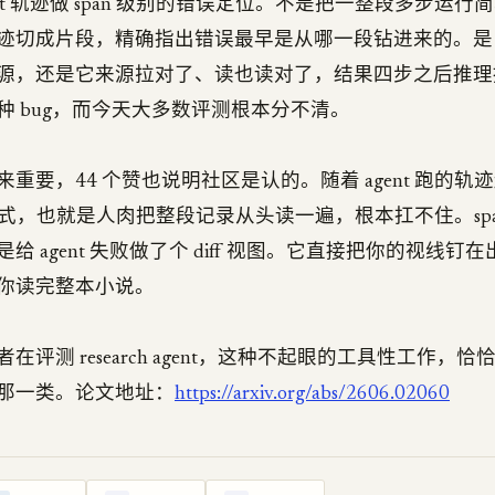
ent 轨迹做 span 级别的错误定位。不是把一整段多步运
迹切成片段，精确指出错误最早是从哪一段钻进来的。是 ag
源，还是它来源拉对了、读也读对了，结果四步之后推理
种 bug，而今天大多数评测根本分不清。
重要，44 个赞也说明社区是认的。随着 agent 跑的轨
g 方式，也就是人肉把整段记录从头读一遍，根本扛不住。sp
给 agent 失败做了个 diff 视图。它直接把你的视线钉
你读完整本小说。
在评测 research agent，这种不起眼的工具性工作，
那一类。论文地址：
https://arxiv.org/abs/2606.02060