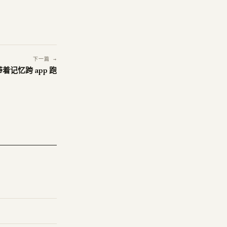
下一篇 →
t 带着记忆跨 app 跑