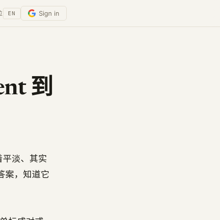
Sign in
位
EN
nt 到
篇看着平淡、其实
错误答案，知道它