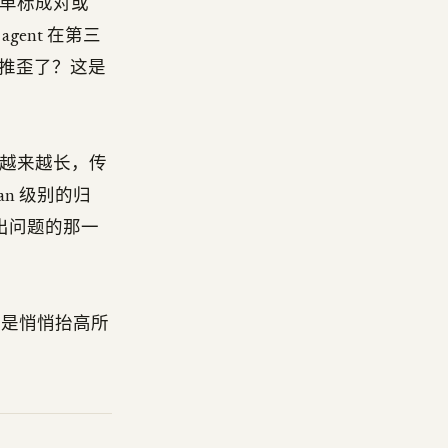
行简单标成对或
ent 在第三
推歪了？这是
迹越来越长，传
an 级别的归
在出问题的那一
恰恰是悄悄抬高所