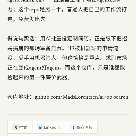
agent skills热潮，一直是自上而下地给agent加能
力；这个repo是另一半，普通人把自己的工作流打
包，免费发出去。
得说句实话：用AI批量投定制简历，正是眼下把招
聘搞崩的那场军备竞赛。HR被机器写的申请淹
没，反手用机器筛人。但这恰恰是重点。求职市场
正在变成agent打agent，而这个仓库，只是谁都能
捡起来的第一件廉价武器。
仓库地址：github.com/MadsLorentzen/ai-job-search
↓
推文
LinkedIn
保存图片
𝕏
in