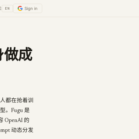
Sign in
位
EN
本身做成
布。别人都在抢着训
。Fugu 是
penAI 的
mpt 动态分发