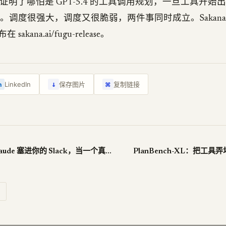
h-XL 证明了哪怕是 GPT-5.4 的工具调用规划，一旦工具开
11%。调度很强大，调度又很脆弱，两件事同时成立。Sakan
akana.ai/fugu-release。
↓
LinkedIn
保存图片
复制链接
n
⌘
Anthropic 把 Claude 塞进你的 Slack，当一个真同事用
PlanBench-XL：把工具弄