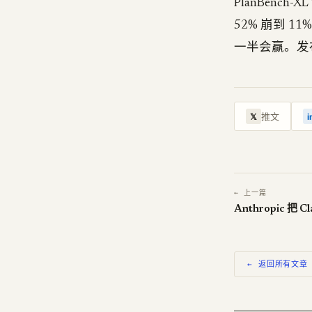
PlanBenc
52% 崩到 
一半会赢。发布在 s
推文
𝕏
i
← 上一篇
← 返回所有文章