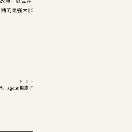
始出故障，就会从
a 赌的是强大那
下一篇 →
坏，agent 就崩了