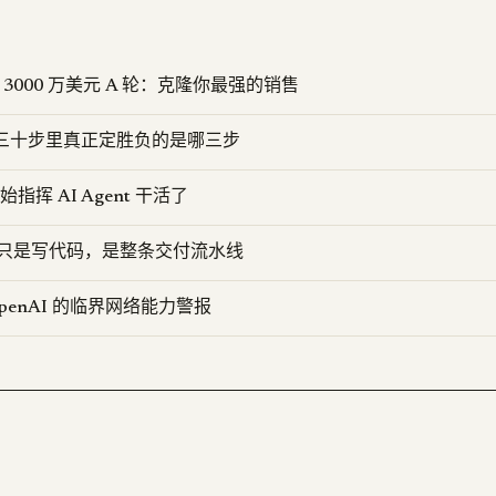
 融资 3000 万美元 A 轮：克隆你最强的销售
D：三十步里真正定胜负的是哪三步
开始指挥 AI Agent 干活了
要的不只是写代码，是整条交付流水线
 OpenAI 的临界网络能力警报