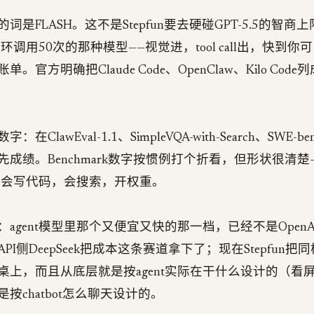
词是FLASH。这不是Stepfun要去硬碰GPT-5.5的智
t循环调用50次的那种模型——视觉进，tool call出，快到
。官方明确把Claude Code、OpenClaw、Kilo Cod
ClawEval-1.1、SimpleVQA-with-Search、SWE-be
成绩。Benchmark数字按惯例打个折看，但形状很清楚
出，会写代码，会搜索，开权重。
agent模型里那个又便宜又快的那一档，已经不是OpenAI和A
PI侧DeepSeek把成本这条赛道拿下了；现在Stepfun
桌上，而且从底层就是按agent实际在干什么设计的（看
按chatbot怎么聊天设计的。