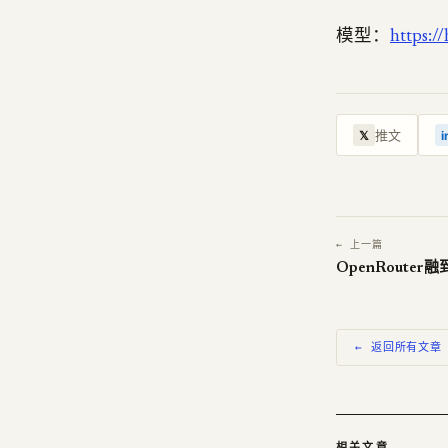
模型：
https:/
推文
𝕏
i
← 上一篇
OpenRouter
← 返回所有文章
相关文章