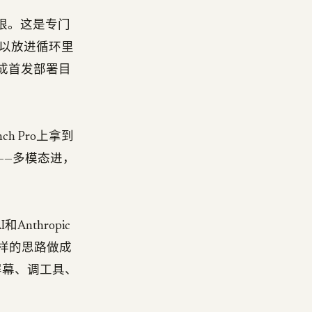
商上限。这是专门
你可以放进循环里
e列成首发部署目
nch Pro上拿到
——多模态进，
nthropic
把同样的思路做成
屏幕、调工具、