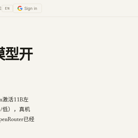
Sign in
位
EN
h模型开
ken激活11B左
中/低），真机
penRouter已经