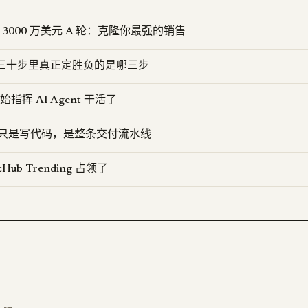
 融资 3000 万美元 A 轮：克隆你最强的销售
D：三十步里真正定胜负的是哪三步
开始指挥 AI Agent 干活了
要的不只是写代码，是整条交付流水线
itHub Trending 占领了