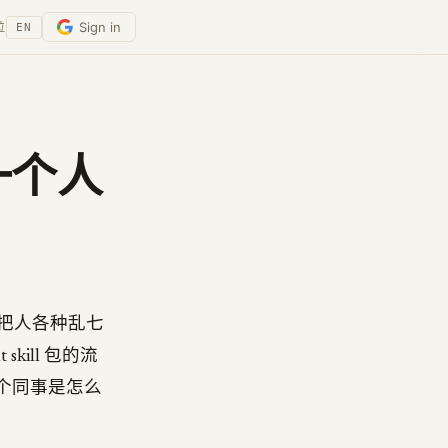
Sign in
位
EN
把一个人
LL，一条把人各种乱七
ill 包的流
某个同事是怎么