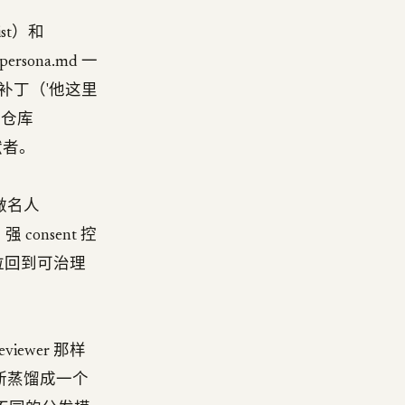
ist）和
ersona.md 一
打补丁（'他这里
跑。仓库
个贡献者。
还做名人
consent 控
整件事拉回到可治理
viewer 那样
的判断蒸馏成一个