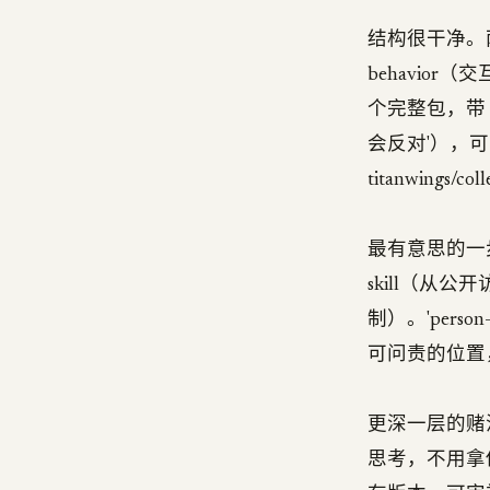
结构很干净。两条 
behavior（交互
个完整包，带 
会反对'），可以装
titanwings/co
最有意思的一步是
skill（从公
制）。'perso
可问责的位置
更深一层的赌注：s
思考，不用拿他的