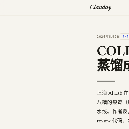
Clauday
2026年6月2日
SKI
COL
蒸馏成一
上海 AI Lab 
八糟的痕迹（聊
水线。作者反复
review 