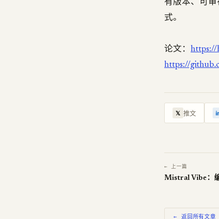
有版本、可审视
式。
论文：
https:/
https://github.
推文
𝕏
i
← 上一篇
Mistral Vi
← 返回所有文章