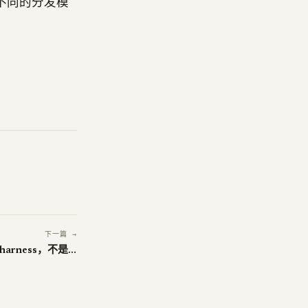
全不同的分发模
下一篇 →
Berkeley：下一个 bottleneck 是 harness，不是模型