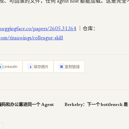
、可回滚的文件，任何 agent host 都能加载。这是完
/huggingface.co/papers/2605.31264
｜仓库：
com/titanwings/colleague-skill
↓
LinkedIn
保存图片
复制链接
n
⌘
be：编码和办公塞进同一个 Agent