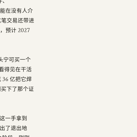
件、
 说它能在没有人介
这笔交易还带进
e，预计 2027
巨头宁可买一个
真正看得见在干活
花 36 亿把它焊
e 刚买下了那个证
，靠这一手拿到
画出了退出地