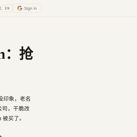
Sign in
位
EN
Fin：抢
要是没印象，老名
的公司，干脆改
t 被买了。