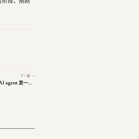
合阶段，刚刚
下一篇 →
NewCore 融资 6600 万美元，给 AI agent 发一张工牌