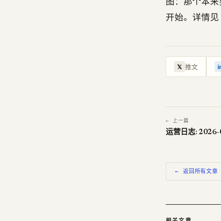
图：那个本来
开始。详情见 Sa
推文
𝕏
i
← 上一篇
运营日志: 2026-
← 返回所有文章
相关文章