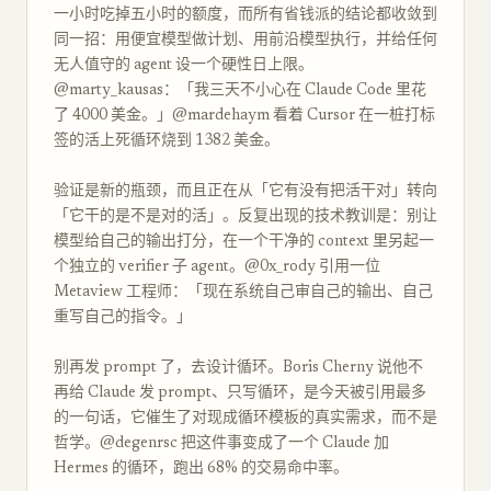
一小时吃掉五小时的额度，而所有省钱派的结论都收敛到
同一招：用便宜模型做计划、用前沿模型执行，并给任何
无人值守的 agent 设一个硬性日上限。
@marty_kausas：「我三天不小心在 Claude Code 里花
了 4000 美金。」@mardehaym 看着 Cursor 在一桩打标
签的活上死循环烧到 1382 美金。
验证是新的瓶颈，而且正在从「它有没有把活干对」转向
「它干的是不是对的活」。反复出现的技术教训是：别让
模型给自己的输出打分，在一个干净的 context 里另起一
个独立的 verifier 子 agent。@0x_rody 引用一位
Metaview 工程师：「现在系统自己审自己的输出、自己
重写自己的指令。」
别再发 prompt 了，去设计循环。Boris Cherny 说他不
再给 Claude 发 prompt、只写循环，是今天被引用最多
的一句话，它催生了对现成循环模板的真实需求，而不是
哲学。@degenrsc 把这件事变成了一个 Claude 加
Hermes 的循环，跑出 68% 的交易命中率。