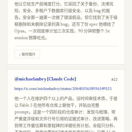
他让它给生产就绪度打分，它返回了关于备份、法律风
险、安全、多租户下数据库行级安全、以及 bug 的报
告。安全那一遍第一次做了错误假设。但它找到了关于级
联删除和未删除记录的真 bug，还写了份 spec 他喂给了
Opus。一次彻底审计加三次实现，90 分钟把整个 5x
session 预算吃光。
↓ 保存图片
@michaelaubry [Claude Code]
#22
https://x.com/michaelaubry/status/2064501658936349151
他一个人在维护四个以上的产品，没时间审技术债，于是
让 Fable 5 在他所有仓库上替他干，并贴出完整
prompt。这是一个四阶段的仓库审计：发现与梳理、带
严重度评级和文件行号引用的证据式审计、改进策略、再
到带工作量估算和里程碑的详细任务计划，全程只分析、