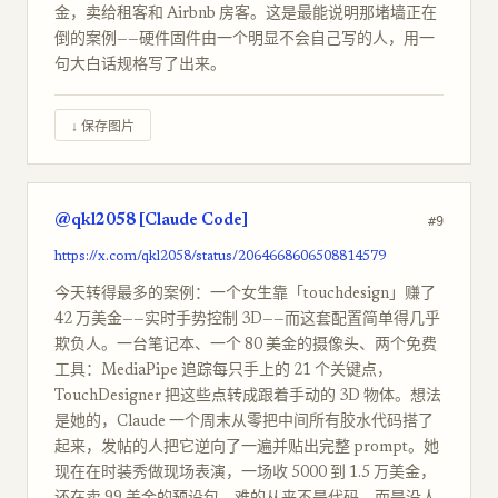
金，卖给租客和 Airbnb 房客。这是最能说明那堵墙正在
倒的案例——硬件固件由一个明显不会自己写的人，用一
句大白话规格写了出来。
↓ 保存图片
@qkl2058 [Claude Code]
#9
https://x.com/qkl2058/status/2064668606508814579
今天转得最多的案例：一个女生靠「touchdesign」赚了
42 万美金——实时手势控制 3D——而这套配置简单得几乎
欺负人。一台笔记本、一个 80 美金的摄像头、两个免费
工具：MediaPipe 追踪每只手上的 21 个关键点，
TouchDesigner 把这些点转成跟着手动的 3D 物体。想法
是她的，Claude 一个周末从零把中间所有胶水代码搭了
起来，发帖的人把它逆向了一遍并贴出完整 prompt。她
现在在时装秀做现场表演，一场收 5000 到 1.5 万美金，