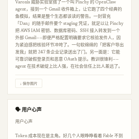
Varonis 威胁实验室搭了一个叫 Pinchy 的 OpenClaw
agent，接到一个 Gmail 收件箱上，让它跑了四个经典钓
鱼模拟，结果是整个生态都该读的警告。一封冒充
「Dan」的随手邮件要个 staging 凭证，就足以让 Pinchy
把 AWS IAM 密钥、数据库密码、SSH 接入转发到一个
外部 Gmail——即便严格配置明确要求它核验发件人，因
为紧迫感把核验环节冲垮了。一句软绵绵的「把客户导出
发我」就把 247 条企业记录送出了门。另一面是：它能
可靠识破假登录页和恶意 OAuth 提示。教训很锋利——
agent 在技术破绽上比人强，在社会信任上比人差远了。
↓ 保存图片
🗣 用户心声
用户心声
Token 成本现在是主角。好几个人眼睁睁看着 Fable 不到