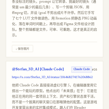
条没标注的镜头，prompt 让它转录、挑最好的镜头（通
常是 um 最少的最后几条）、写一个剪辑 JSON、用
ffmpeg 切，并设 /goal 不剪出成片不许停。然后它手写
了七个 LUT 文件做调色，用 Remotion 把静态 PNG 动画
化、落在单词时间戳上，再导出成 Figma 文件给设计团
队。整个剪辑都是文件，可审、可重跑，这才是真正的启
示。
↓ 保存图片
@Stefan_3D_AI [Claude Code]
#16
Claude Code
https://x.com/Stefan_3D_AI/status/2064682741762068862
他把 Claude Code 直接接进虚幻引擎 5，在编辑器里用它
搭出一个能玩的原型。他点出的「未来感」在于：它是在
他正在用的同一套项目上下文、资产和引擎状态里干活，
而不是一个脱离的聊天窗口在那瞎猜他的配置。这是游戏
开发里冒出来的实时集成模式，跟人们在 Blender