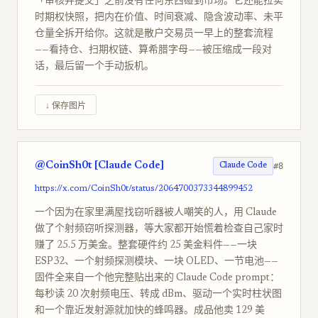
「审核并提交」之前没有任何东西碰到市场。它还能拉实
时期权快照，把内在价值、时间衰减、隐含波动率、未平
仓量全拆开给你。这就是散户交易员一早上的整套流程
——看持仓、扫期权链、算希腊字母——被压缩成一段对
话，最后留一个手动扳机。
↓ 保存图片
@CoinSh0t [Claude Code]
#8
Claude Code
https://x.com/CoinSh0t/status/2064700373344899452
一个因为在家里满屋找窃听器被人嘲笑的人，用 Claude
做了个射频窃听探测器，等大家都开始慌着检查自己家时
赚了 25.5 万美金。整套硬件约 25 美金料件——一块
ESP32、一个射频探测模块、一块 OLED、一节电池——
固件全来自一个他完整贴出来的 Claude Code prompt：
每秒读 20 次射频电压、转成 dBm、驱动一个实时柱状图
和一个靠近发射源就加快的蜂鸣器。成品他卖 129 美