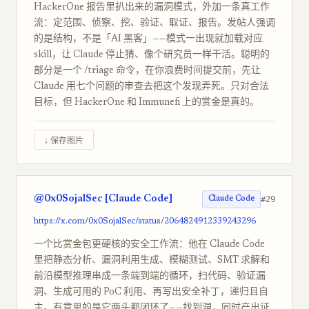
HackerOne 报告里扒出来的漏洞模式，外加一条真工作
流：定范围、侦察、挖、验证、取证、报告。发帖人强调
的是结构，不是「AI 黑客」——模式一出现就加载对应
skill，让 Claude 停止猜、像个研究员一样干活。聪明的
部分是一个 /triage 命令，在你浪费时间提交前，先让
Claude 用七个问题的审查去把这个发现弄死。只对合法
目标，但 HackerOne 和 Immunefi 上的赏金是真的。
↓ 保存图片
@0x0SojalSec [Claude Code]
#29
Claude Code
https://x.com/0x0SojalSec/status/2064824912339243296
一个比赏金包更硬核的安全工作流：他在 Claude Code
里把静态分析、漏洞利用生成、模糊测试、SMT 求解和
前沿模型推理串成一条端到端的循环，扫代码、验证漏
洞、生成可用的 PoC 利用、再写出安全补丁，递归且自
主。有意思的是它两头都闭环了——找到洞，同时产出证