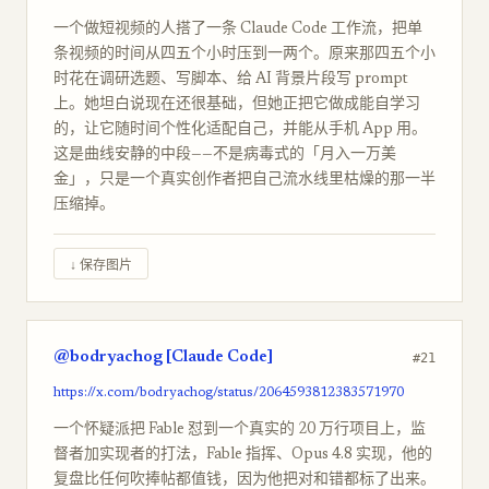
一个做短视频的人搭了一条 Claude Code 工作流，把单
条视频的时间从四五个小时压到一两个。原来那四五个小
时花在调研选题、写脚本、给 AI 背景片段写 prompt
上。她坦白说现在还很基础，但她正把它做成能自学习
的，让它随时间个性化适配自己，并能从手机 App 用。
这是曲线安静的中段——不是病毒式的「月入一万美
金」，只是一个真实创作者把自己流水线里枯燥的那一半
压缩掉。
↓ 保存图片
@bodryachog [Claude Code]
#21
https://x.com/bodryachog/status/2064593812383571970
一个怀疑派把 Fable 怼到一个真实的 20 万行项目上，监
督者加实现者的打法，Fable 指挥、Opus 4.8 实现，他的
复盘比任何吹捧帖都值钱，因为他把对和错都标了出来。