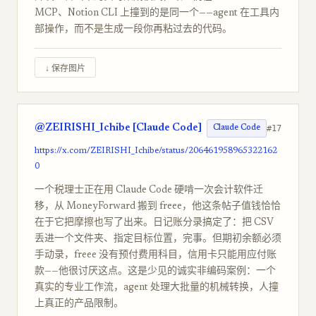
MCP、Notion CLI 上撞到的是同一个——agent 在工具内
部操作，而不是生成一段你再粘过去的代码。
↓ 保存图片
@ZEIRISHI_Ichibe [Claude Code]
#17
Claude Code
https://x.com/ZEIRISHI_Ichibe/status/206461958965322162
0
一个税理士正在用 Claude Code 硬啃一次会计软件迁
移，从 MoneyForward 搬到 freee，他这条帖子值钱恰恰
在于它把摩擦也写了出来。日记账分录搞定了：把 CSV
丢进一个文件夹、指定目标位置，完事。但期初余额必须
手动录，freee 没有预付费用科目，信用卡只能用应付账
款——他很讨厌这点。这是少见的诚实非编码案例：一个
真实的专业工作流，agent 处理大批量的机械转换，人撞
上真正的产品限制。