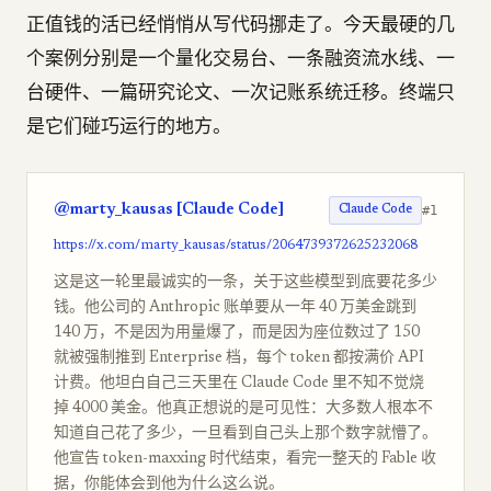
正值钱的活已经悄悄从写代码挪走了。今天最硬的几
个案例分别是一个量化交易台、一条融资流水线、一
台硬件、一篇研究论文、一次记账系统迁移。终端只
是它们碰巧运行的地方。
@marty_kausas [Claude Code]
#1
Claude Code
https://x.com/marty_kausas/status/2064739372625232068
这是这一轮里最诚实的一条，关于这些模型到底要花多少
钱。他公司的 Anthropic 账单要从一年 40 万美金跳到
140 万，不是因为用量爆了，而是因为座位数过了 150
就被强制推到 Enterprise 档，每个 token 都按满价 API
计费。他坦白自己三天里在 Claude Code 里不知不觉烧
掉 4000 美金。他真正想说的是可见性：大多数人根本不
知道自己花了多少，一旦看到自己头上那个数字就懵了。
他宣告 token-maxxing 时代结束，看完一整天的 Fable 收
据，你能体会到他为什么这么说。