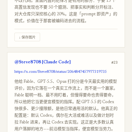
不改代码。里面内置的纪律才是有用的部分：宁要 15 个
高置信发现也不要 50 个臆测、把事实和判断分开标注、
对大仓库只深挖核心的 20%。这是「prompt 即资产」的
模式，价值在于那套被编码进去的流程。
↓ 保存图片
@Steve8708 [Claude Code]
#23
https://x.com/Steve8708/status/2064847457977319735
他给 Fable、GPT-5.5、Opus 打的分是今天最实用的模型
评价，因为它落在一个真实工作流上，而不是一个赢家。
Fable 聪明一档、最不用盯着，但慢得要命也贵得要命，
所以他把它当更便宜模型的指挥。配 GPT-5.5 的 Codex
快很多、更少撞限额，是他日常通用活的默认。他真正的
配置是：默认 Codex，偶尔在大活或难活以及做计划时
拉 Fable 进来，再让 Codex 去实现。这正是大多数认真
用户落脚的地方——前沿模型当指挥，便宜模型当劳力。