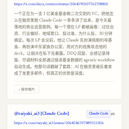
https://x.com/dara_venture/status/2064590507762708805
一个正在为一支 1 亿美金基金做二次交割的 VC，把他怎
么在融资里跑 Claude Code 一条条讲了出来，是今天最
落地的商业运营案例。每一个潜在 LP 都被画像：过往出
资、行业偏好、地域胃口、投过谁、为什么投，30 分钟
搞定。每次 LP 会议前，他让 Claude 先扮演挑剔的母基
金、再扮演中东家族办公室，用对方的视角攻击他的
deck，让弱点在私下先暴露。DDQ 回复、业绩记录排
版、尽调材料全部通过接进基金数据的 agentic workflow
自动生成。他那句话戳破了套路：AI 在融资里被反着卖
成了发更多邮件，但真正的优势是深度。
↓ 保存图片
@taiyaki_ai3 [Claude Code]
#6
Claude Code
https://x.com/taiyaki_ai3/status/2064546707489321416