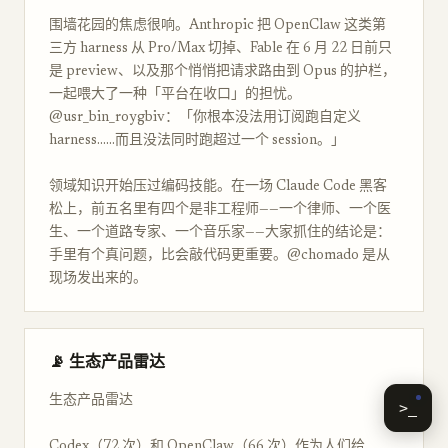
围墙花园的焦虑很响。Anthropic 把 OpenClaw 这类第
三方 harness 从 Pro/Max 切掉、Fable 在 6 月 22 日前只
是 preview、以及那个悄悄把请求路由到 Opus 的护栏，
一起喂大了一种「平台在收口」的担忧。
@usr_bin_roygbiv：「你根本没法用订阅跑自定义
harness……而且没法同时跑超过一个 session。」
领域知识开始压过编码技能。在一场 Claude Code 黑客
松上，前五名里有四个是非工程师——一个律师、一个医
生、一个道路专家、一个音乐家——大家抓住的结论是：
手里有个真问题，比会敲代码更重要。@chomado 是从
现场发出来的。
📡 生态产品雷达
生态产品雷达
>_
Codex（72 次）和 OpenClaw（66 次）作为人们给