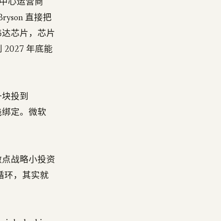
数据中心运营商
ryson 直接把
伟达芯片，芯片
 2027 年底能
一块投到
件栈绑定。微软
「做点战略小投资
值循环，其实就