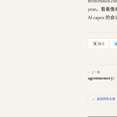
techcrunch.com
year。看着
AI capex
推文
𝕏
i
← 上一篇
agentmemo
← 返回所有文章