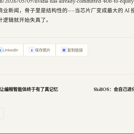
/2026/05/09/nvidia-has-already-committed-40b-to-equity-a
像商业新闻，骨子里是结构性的——当芯片厂变成最大的 AI
 的会计逻辑就开始失真了。
↓
LinkedIn
保存图片
复制链接
n
⌘
ry：让编程智能体终于有了真记忆
SkillOS：会自