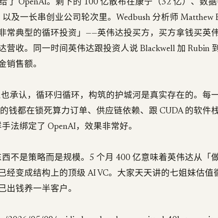
砸给了 OpenAI。剩下的 100 亿散布在康宁（32 亿）、
亿）以及一长串创业公司轮次里。Wedbush 分析师 Matthew B
非常典型的循环投资」——英伟达投买方，买方拿钱买英
收。同一时间英伟达跟投资人说 Blackwell 加 Rubin 到
金销售额。
n 本人也承认，循环归循环，构筑的护城河是真实存在的。每
康宁的钱都在锁死算力订单、供应链依赖、跟 CUDA 的软
同样手法绑定了 OpenAI，效果非常好。
新东西不是策略而是规模。5 个月 400 亿意味着英伟达从
已经变成结构上的顶级 AI VC。大家天天讲的七姐妹估
己出钱养一半客户。