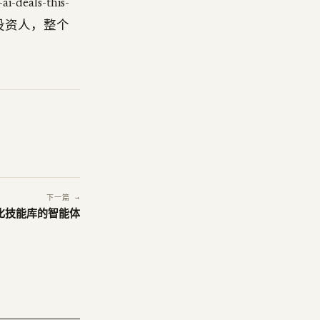
i-deals-this-
 投资人，整个
下一篇 →
己进化技能库的智能体