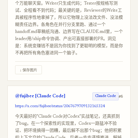
个万能聊天窗。Writer只生成代码；Tester按规格写测
试、全程看不到代码；最关键的是，Reviewer的Write工
具被程序性地拿掉了，所以它物理上没法改文件、没法模
糊责任边界。各角色在并行分支里跑、通过一个
handoff.md草稿纸沟通、边界写在CLAUDE.md里，一个
leader用/ship命令协调、产出可直接部署的PR。洞见
是：系统变赚钱不是因为你找到了更聪明的模型，而是你
不再把所有角色塞进同一个脑子。
↓ 保存图片
@fujibee [Claude Code]
#6
Claude Code
https://x.com/fujibee/status/2067679709132165324
今天最好的"Claude Code对Codex"实战笔记，还真抓到
了bug。在一个探索性的实现里，Codex一路猛冲不验
证、把环境搞得一团糟，最后解不出那个bug；他把积累