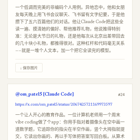
一个低调而完美的非编码个人用例。异地恋中，他和女朋
友每天晚上用飞书会议聊天、飞书留有文字纪要，于是他
攒下了五六百篇他们的对话。他让Claude Code把这些全
读一遍、摸清她的偏好、帮他推荐礼物，他说推得特别
准：无论是大节日的礼物，还是他每次从北京出差带回去
的几十块小礼物，都推得很对。这种杠杆和代码毫无关系
——就是一堆个人文本，加一个把它全读完的模型。
↓ 保存图片
@om_patel5 [Claude Code]
#24
https://x.com/om_patel5/status/2067425721169973597
一个让人开心的教育作品。一位计算机老师用一个周末
vibe coding做了个app：你用手指对着摄像头在空中画一
道数学题，它追踪你的指尖在半空作画，竖个大拇指就提
交，它读出你画的、再以手写体把答案写回白板。从算术