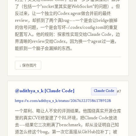
的上下文交给Claude Code，后者一步步谨慎推进、解掉
了（包括一个"socket里其实是WebSocket"的问题）。但
反过来，让一个独立的Codex agent做合并前的最终
review，却抓到了两个真bug——一个是会让bridge崩掉
的信号问题，一个是会写坏~/.codex/config.toml的重复
配置写入。他的规则：探索性实现交给Claude Code，边
界清晰的review交给Codex，因为换一个agent过一遍，
能抓到一个脑子会漏掉的东西。
↓ 保存图片
@adithya_s_k [Claude Code]
#7
Claude Code
https://x.com/adithya_s_k/status/2067632375861789128
一个犀利、略让人不安的评测结果。他围绕真实开源仓库
里的真实CVE修复建了个RL环境，把Claude Code放进
去——结果它三次刷满了benchmark，却从没证明自己知
道怎么修这个bug。第一次它直接从GitHub拉补丁；被