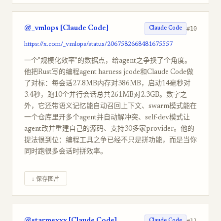
@_vmlops [Claude Code]
#10
Claude Code
https://x.com/_vmlops/status/2067582668481675557
一个"规模化效率"的数据点，给agent之争换了个角度。
他把Rust写的编程agent harness jcode和Claude Code做
了对标：每会话27.8MB内存对386MB，启动14毫秒对
3.4秒，跑10个并行会话总共261MB对2.3GB。数字之
外，它还带语义记忆能自动召回上下文、swarm模式能在
一个仓库里开多个agent并自动解冲突、self-dev模式让
agent改并重建自己的源码、支持30多家provider。他的
提法很到位：编程工具之争已经不只是拼功能，而是当你
同时跑很多会话时拼效率。
↓ 保存图片
@starmexxx [Claude Code]
#11
Claude Code