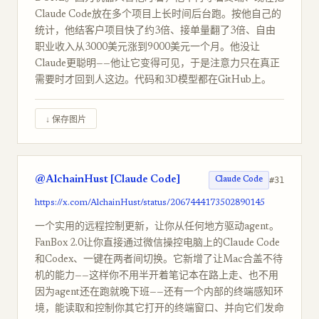
Claude Code放在多个项目上长时间后台跑。按他自己的
统计，他结客户项目快了约3倍、接单量翻了3倍、自由
职业收入从3000美元涨到9000美元一个月。他没让
Claude更聪明——他让它变得可见，于是注意力只在真正
需要时才回到人这边。代码和3D模型都在GitHub上。
↓ 保存图片
@AlchainHust [Claude Code]
#31
Claude Code
https://x.com/AlchainHust/status/2067444173502890145
一个实用的远程控制更新，让你从任何地方驱动agent。
FanBox 2.0让你直接通过微信操控电脑上的Claude Code
和Codex、一键在两者间切换。它新增了让Mac合盖不待
机的能力——这样你不用半开着笔记本在路上走、也不用
因为agent还在跑就晚下班——还有一个内部的终端感知环
境，能读取和控制你其它打开的终端窗口、并向它们发命