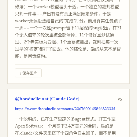
Claude Code 2.1.139里的（5月）在30天内收敛到同一个
修法：一个worker模型埋头干活，一个独立的裁判模型
只判一件事——产出有没有真正满足既定条件，于是
worker永远没法给自己的"完成"打分。他用真实任务跑了
一周——一个一次性prompt留下12层深的bug积压，在31
个无人值守的轮次里被全部清掉：11个修好且测试通
过、2个老实标为受阻、1个重复被抓出，裁判把每一次
过早的"搞定"都打了回去。他的结论是：缺的从来不是智
能，是问责结构。
↓ 保存图片
@bonduelleioat [Claude Code]
#5
https://x.com/bonduelleioat/status/2067600165846823335
一个聪明的、已在生产里跑的多agent模式。IT工作室
Apex Software一个月签下2.4万美元的合同，靠的是
在.claude/文件夹里搭了个四角色自主班子，而不是用一