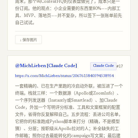
周末，那个叫ContentHQ的仪表盘做完了，成本只是一
份订阅。他的观点：小企业需要的东西里80%——内部工
具、MVP、落地页——并不复杂，所以签下一张账单前先
自己试试。
↓ 保存图片
@MichLieben [Claude Code]
#17
Claude Code
https://x.com/MichLieben/status/2067615840594538954
一套精确的、已在生产里跑的冷启动外联，被压进了一个
终端。栈就三样：一个数据源（Apollo或ZoomInfo）、
一个序列发送器（Instantly或Smartlead）、加Claude
Code，外加一个写明评分标准、工具和文案框架的配置
文件，省得你反复解释自己。五步流程：丢进公司名单，
它把你的标准跑成Python脚本来打分（精确，不是模型
猜）、分层；按职级从Apollo拉对的人；补全缺失的工
作邮箱；照你过去最能转化的campaign写文案；最后建