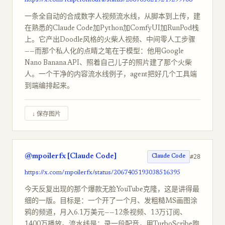
https://x.com/felipefontoura/status/2067636219249299708
一条全自动的合成数字人视频流水线，从脚本到上传，建
在熟悉的Claude Code加Python加ComfyUI加RunPod栈
上。它产出Doodle风格的火柴人视频、中间零人工步骤
——而那个私人化的点睛之笔在于模型：他用Google
Nano Banana API、照着自己儿子的照片建了那个火柴
人。一个干净的内容流水线例子，agent把好几个工具端
到端编排起来。
↓ 保存图片
@mpoilerfx [Claude Code]
#28
Claude Code
https://x.com/mpoilerfx/status/2067405193038516395
今天反复出现的那个爆款无脸YouTube克隆，这是讲得最
细的一版。目标是：一个开了一个月、发粗糙MS画图涂
鸦的频道，月入6.1万美元——12条视频、13万订阅、
1400万播放。流水线是：录一段配音，用TurboScribe跑