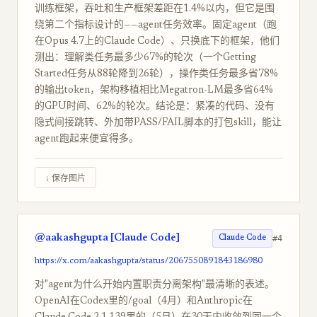
训练框架，吞吐和生产框架差距在1.4%以内，但它是围
绕第二个指标设计的——agent任务效率。固定agent（跑
在Opus 4.7上的Claude Code）、只换底下的框架，他们
测出：理解类任务最多少67%的轮次（一个Getting
Started任务从88轮降到26轮），操作类任务最多省78%
的输出token，架构移植相比Megatron-LM最多省64%
的GPU时间、62%的轮次。结论是：紧凑的代码、没有
隐式间接跳转、外加带PASS/FAIL脚本的打包skill，能让
agent跑起来便宜得多。
↓ 保存图片
@aakashgupta [Claude Code]
#4
Claude Code
https://x.com/aakashgupta/status/2067550891843186980
对"agent为什么开始内置职责分离架构"最清晰的表述。
OpenAI在Codex里的/goal（4月）和Anthropic在