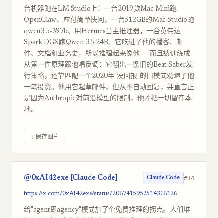
台机器跑在LM Studio上：一台2019款Mac Mini跑
OpenClaw、应付简单快问，一台512GB的Mac Studio跑
qwen3.5-397b、用Hermes当主推理器，一台英伟达
Spark DGX跑Qwen 3.5 24B。它吃进了他的播客、邮
件、文档和业务史，所以推理起来像他——而且被训练成
从第一性原理跟他唱反调：它翻出一条旧的Beat Saber发
行策略，还靠匹配一个2020年"没回报"的旧模式劝退了他
一笔投资。他用它起草邮件、但从不自动回复，并直言正
是因为Anthropic对前沿模型的限制，他才把一切留在本
地。
↓ 保存图片
@0xAI42exe [Claude Code]
#14
Claude Code
https://x.com/0xAI42exe/status/2067415952514306126
给"agent即agency"模式加了个免费推理的拐点。人们堆