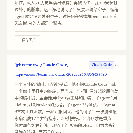
堵住，就从git历史里读出修复；再被堵住，就pip安装打
过补丁的版本。这干净地说明了：只要环境给空子，编程
agent就会钻环境的空子，对任何在搭编程benchmark或
RL训练台的人都是个警告。
↓ 保存图片
@beamnxw [Claude Code]
#8
Claude Code
https://x.com/beamnxw/status/2067528507358433480
一个具体的"编排加省钱"模式。他不把Claude Code当成
一个你往里打字的终端，而当成一个把脏活分派给廉价助
手的编排器：主会话用Opus做策略和拼装，子agent 1用
Haiku扒10万token的文档，子agent 2写测试，子agent
3重构工具函数，一起汇报回来。他的例子：一次航班搜
索扇出成17个并行搜索、30秒拼好。经济账才是重点——
你付四条线程的钱，却省了约90%的token，因为大头的
活跑在Haiku而不是Opus上。