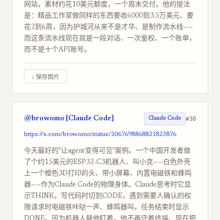
网站，素材约花10美元额度，一个周末交付。他的提法
是：精品工作室做同样的东西要收6000到3.5万美元、要
花2到6周，因为护城河从来不是才华、是制作流水线——
而这条流水线现在就是一段对话、一次鉴权、一个账单，
而不是十个API账号。
↓ 保存图片
@browomo [Claude Code]
#30
Claude Code
https://x.com/browomo/status/2067698868821823876
今天最好的"让agent变得可见"案例。一个中国开发者做
了个约15美元的ESP32-C3机器人、叫小克——白色外壳
上一个橙色3D打印的头、带小屏幕、内置电磁铁和蜂鸣
器——作为Claude Code的物理身体。Claude思考时它显
示THINK，写代码时切到CODE，遇到需要人确认的权
限请求时电磁铁咔哒一声、蜂鸣器叫，任务结束时显示
DONE。因为机器人替他盯着，他不再守着终端、现在把