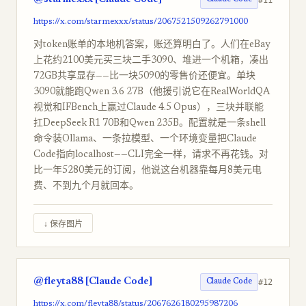
https://x.com/starmexxx/status/2067521509262791000
对token账单的本地机答案，账还算明白了。人们在eBay
上花约2100美元买三块二手3090、堆进一个机箱，凑出
72GB共享显存——比一块5090的零售价还便宜。单块
3090就能跑Qwen 3.6 27B（他援引说它在RealWorldQA
视觉和IFBench上赢过Claude 4.5 Opus），三块并联能
扛DeepSeek R1 70B和Qwen 235B。配置就是一条shell
命令装Ollama、一条拉模型、一个环境变量把Claude
Code指向localhost——CLI完全一样，请求不再花钱。对
比一年5280美元的订阅，他说这台机器靠每月8美元电
费、不到九个月就回本。
↓ 保存图片
@fleyta88 [Claude Code]
#12
Claude Code
https://x.com/fleyta88/status/2067626180295987206