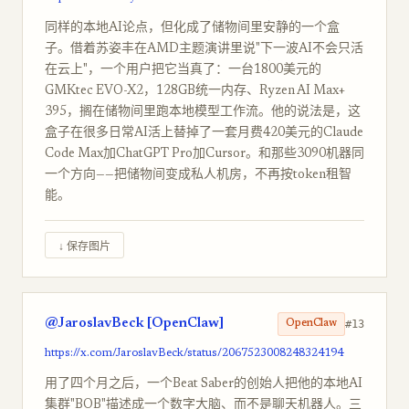
同样的本地AI论点，但化成了储物间里安静的一个盒
子。借着苏姿丰在AMD主题演讲里说"下一波AI不会只活
在云上"，一个用户把它当真了：一台1800美元的
GMKtec EVO-X2，128GB统一内存、Ryzen AI Max+
395，搁在储物间里跑本地模型工作流。他的说法是，这
盒子在很多日常AI活上替掉了一套月费420美元的Claude
Code Max加ChatGPT Pro加Cursor。和那些3090机器同
一个方向——把储物间变成私人机房，不再按token租智
能。
↓ 保存图片
@JaroslavBeck [OpenClaw]
#13
OpenClaw
https://x.com/JaroslavBeck/status/2067523008248324194
用了四个月之后，一个Beat Saber的创始人把他的本地AI
集群"BOB"描述成一个数字大脑、而不是聊天机器人。三