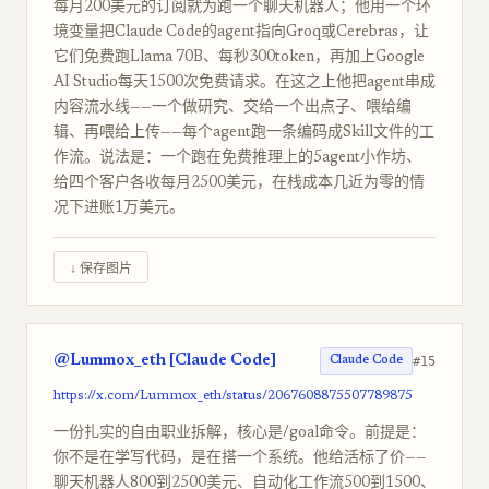
每月200美元的订阅就为跑一个聊天机器人；他用一个环
境变量把Claude Code的agent指向Groq或Cerebras，让
它们免费跑Llama 70B、每秒300token，再加上Google
AI Studio每天1500次免费请求。在这之上他把agent串成
内容流水线——一个做研究、交给一个出点子、喂给编
辑、再喂给上传——每个agent跑一条编码成Skill文件的工
作流。说法是：一个跑在免费推理上的5agent小作坊、
给四个客户各收每月2500美元，在栈成本几近为零的情
况下进账1万美元。
↓ 保存图片
@Lummox_eth [Claude Code]
#15
Claude Code
https://x.com/Lummox_eth/status/2067608875507789875
一份扎实的自由职业拆解，核心是/goal命令。前提是：
你不是在学写代码，是在搭一个系统。他给活标了价——
聊天机器人800到2500美元、自动化工作流500到1500、