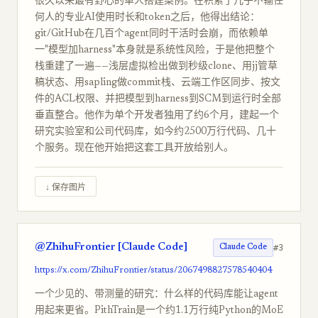
很久以来最有野心的单人搭建案例。在积累了几乎不输任
何人的专业AI使用时长和token之后，他得出结论：
git/GitHub在几百个agent同时干活时会崩，而依赖单
一"模型加harness"本身就是系统性风险，于是他把整个
栈重建了一遍——浅层虚拟检出做到秒级clone、用jj管草
稿状态、用sapling做commit栈、云端工作区同步、按文
件的ACL权限、并把模型到harness到SCM到运行时全部
垂直整合。他作为单个开发者独用了约6个月，建起一个
研究实验室和公司代码库，如今约2500万行代码、几十
个服务。现在他开始把这套工具开放给别人。
↓ 保存图片
@ZhihuFrontier [Claude Code]
#3
Claude Code
https://x.com/ZhihuFrontier/status/2067498827578540404
一个少见的、带测量的研究：什么样的代码库能让agent
用起来更省。PithTrain是一个约1.1万行纯Python的MoE