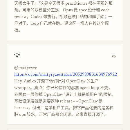
天哪太牛了。"这是今天很多 practitioner 都在围观的那
条。可用的双模型分工是：Opus 做 spec 设计和 code
review，Codex 做执行。瓶颈在项目结构和脚手架；一
旦对了，loop 自己就在跑。评论区一堆人在抄这个模
板。
💡
#5
@mattyryze
https://x.com/mattyryze/status/2052989831634976922
Hey_Amiko 开源了他们针对 OpenClaw 的生产
wrapper。卖点：你已经信任的那套 agent loop 不变，
外面套一层修掉 OpenClaw "设计上就是单用户"的限制。
基础设施层就是需要这种 release——OpenClaw 是
harness，但出厂是单租户工具。把它产品化要的是各种
脏 ops 胶水，正常厂商都会闭源。这家直接开源了。