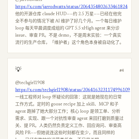
@jarrodwatts
https://x.com/jarrodwatts/status/2064354802633461824
他的开源仓库 claude HUD——约 2.5 万星——已经在他完
全不参与的情况下被 AI 维护了好几个月。一个每日维护
loop 每天早晨调度成组的 GPT 5.5 xHigh agent 来分诊
issue、审查 PR。不是 demo，不是周末实验：一个真实
流行的生产仓库，「维护者」这个角色本身被自动化了。
💡
#4
@techgirl1908
https://x.com/techgirl1908/status/2064163231174996109
一线工程师对 loop 怀疑论的回答：这就是她现在的日常
工作方式。定时的 goose recipe 加上 skill、MCP 和子
agent 跑掉了她大部分工作；核心 loop 是领工单、分析
需求、实现、跟一个对抗性审查 agent 来回打磨到质量过
关、提 PR。人类仍然负责定义工作、回应询问、审查高
风险 PR——但她说连这些时刻都在变少，而且同样的