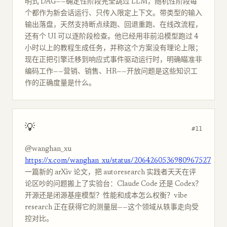
明式 DAG——确定性阶段完全跳过 LLM，随机性阶段每
个都作为新会话运行、只传入限定上下文。带类型的输入
输出落盘，天然支持断点续跑、回退重跑、在线改流程，
还有个 UI 可以逐阶段检查。他已经用非前沿模型跑过 4
小时以上的教程生成任务，并称这个方案没有理论上限；
现在正把引擎迁移到响应式事件驱动运行时，明确瞄准非
编码工作——营销、销售、HR——开放问题是这些知识工
作的正确度量是什么。
💡
#11
@wanghan_xu
https://x.com/wanghan_xu/status/2064260536980967527
一篇新的 arXiv 论文，把 autoresearch 实践者天天在评
论区吵的问题搬上了实验台：Claude Code 还是 Codex？
开源还是闭源基座模型？性能和成本怎么权衡？vibe
research 正在获得它的测量层——这个领域从轶事走向受
控对比。