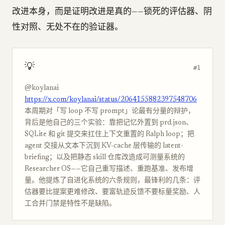
改进本身，而是证明改进是真的——锁死的评估器、阴
性对照、无处不在的验证器。
💡
#1
@koylanai
https://x.com/koylanai/status/2064155882397548706
本周期对「写 loop 不写 prompt」论最有分量的辩护，
背后是他自己的三个实验：靠把记忆外置到 prd.json、
SQLite 和 git 提交来扛住上下文重置的 Ralph loop；把
agent 交接从文本下沉到 KV-cache 层传输的 latent-
briefing；以及把静态 skill 仓库改造成可测量系统的
Researcher OS——它自己重写描述、重跑基准、发布增
量。他提炼了自进化系统的六条规则，最锋利的几条：评
估器要比提案更难修改、要富轨迹反馈不要标量奖励、人
工合并门禁是特性不是缺陷。