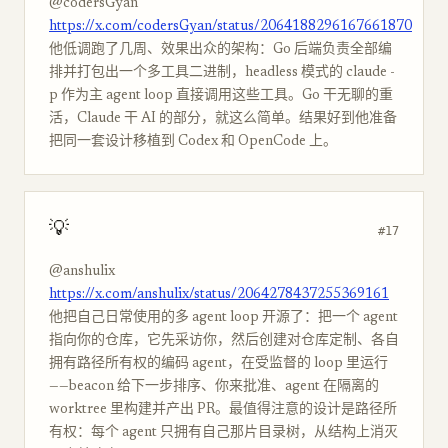
@codersGyan
https://x.com/codersGyan/status/2064188296167661870
他低调跑了几周、效果出众的架构：Go 后端负责全部编
排并打包出一个多工具二进制，headless 模式的 claude -
p 作为主 agent loop 直接调用这些工具。Go 干无聊的重
活，Claude 干 AI 的部分，就这么简单。结果好到他准备
把同一套设计移植到 Codex 和 OpenCode 上。
💡
#17
@anshulix
https://x.com/anshulix/status/2064278437255369161
他把自己日常使用的多 agent loop 开源了：把一个 agent
指向你的仓库，它先采访你，然后创建对仓库定制、各自
拥有路径所有权的编码 agent，在受监督的 loop 里运行
——beacon 给下一步排序、你来批准、agent 在隔离的
worktree 里构建并产出 PR。最值得注意的设计是路径所
有权：每个 agent 只拥有自己那片目录树，从结构上消灭