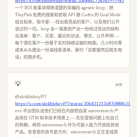
https://x.com/sudheenair/status/2064441734545997985
一个 ROI 故事讲得很清楚的非编码 agentic loop：把
TinyFish 免费的搜索和抓取 API 跟 Codex 的 Goal Mode
组合起来，指令是——找出我竞品的客户，以及他们公开
说过的一切。loop 会一直跑到产出一份经过验证的结构
化清单：客户、买家、最近的访谈、博文、公开声明——
每个潜在客户一份基于实时网络证据的档案。几小时内零
成本从头建出一份温线索清单，替代「买数据然后陌生电
话」的跑步机。
💡
#20
@alokbishoyi97
https://x.com/alokbishoyi97/status/2064212126835888621
evo 平台团队说他们已经在内部把自家 autoresearch 产
品用在 GTM 和非技术场景上——先在营销问题上吃自己
的狗粮，再把 autoresearch 作为可嵌入能力开放给其他
产品。有意思的信号是方向：autoresearch 正在变成其