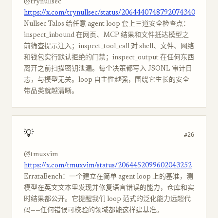
@trynullsec
https://x.com/trynullsec/status/2064440748792074340
Nullsec Talos 给任意 agent loop 套上三道安全检查点：
inspect_inbound 在网页、MCP 结果和文件抵达模型之
前筛查提示注入；inspect_tool_call 对 shell、文件、网络
和钱包实行默认拒绝的门禁；inspect_output 在任何东西
离开之前扫描密钥泄漏。每个决策都写入 JSONL 审计日
志，与模型无关。loop 自主性越强，围绕它生长的安全
带品类就越清晰。
💡
#26
@tmuxvim
https://x.com/tmuxvim/status/2064452099602043252
ErrataBench：一个建立在简单 agent loop 上的基准，测
模型在英文文本里发现并修复语言错误的能力，仓库和实
时结果都公开。它提醒我们 loop 范式的泛化能力远超代
码——任何错误可校验的领域都能这样建基准。