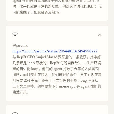
agent 在他的 Pi harness 里无人看管地循环 8 到 12 个小
时，出来的就是干净的新功能。他对这个时代的总结：我
可能来晚了，但聚会还没散场。
💡
#8
@jasonlk
https://x.com/jasonlk/status/2064481163494998227
与 Replit CEO Amjad Masad 深聊后的十条收获，其中好
几条都是 loop 形状的：Replit 每晚自我改进——生产环境
里的自进化 loop；他们的 agent 打败了去年的人类营销
团队，而且差距在拉大；他们最好的两个「员工」现在每
月只要 254 美元。还有上下文管理的干货：bug 应该从
上下文里删掉、架构要留下；monorepo 是 agent 性能的
隐藏开关。