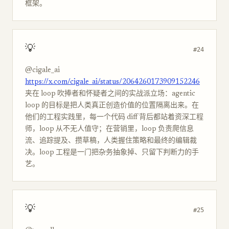
框架。
💡
#24
@cigale_ai
https://x.com/cigale_ai/status/2064260173909152246
夹在 loop 吹捧者和怀疑者之间的实战派立场：agentic
loop 的目标是把人类真正创造价值的位置隔离出来。在
他们的工程实践里，每一个代码 diff 背后都站着资深工程
师，loop 从不无人值守；在营销里，loop 负责爬信息
流、追踪提及、攒草稿，人类握住策略和最终的编辑裁
决。loop 工程是一门把杂务抽象掉、只留下判断力的手
艺。
💡
#25