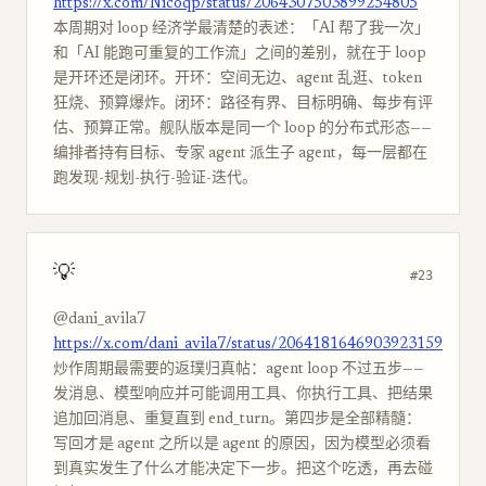
https://x.com/Nicoqp/status/2064307503899254805
本周期对 loop 经济学最清楚的表述：「AI 帮了我一次」
和「AI 能跑可重复的工作流」之间的差别，就在于 loop
是开环还是闭环。开环：空间无边、agent 乱逛、token
狂烧、预算爆炸。闭环：路径有界、目标明确、每步有评
估、预算正常。舰队版本是同一个 loop 的分布式形态——
编排者持有目标、专家 agent 派生子 agent，每一层都在
跑发现-规划-执行-验证-迭代。
💡
#23
@dani_avila7
https://x.com/dani_avila7/status/2064181646903923159
炒作周期最需要的返璞归真帖：agent loop 不过五步——
发消息、模型响应并可能调用工具、你执行工具、把结果
追加回消息、重复直到 end_turn。第四步是全部精髓：
写回才是 agent 之所以是 agent 的原因，因为模型必须看
到真实发生了什么才能决定下一步。把这个吃透，再去碰