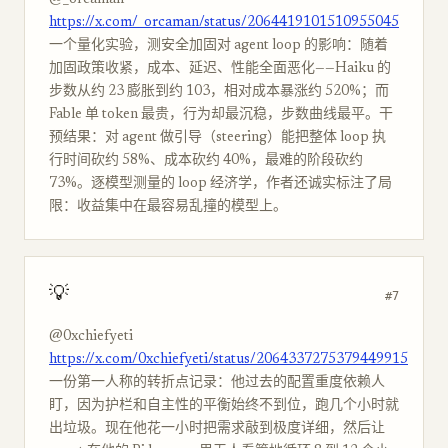
@_orcaman
https://x.com/_orcaman/status/2064419101510955045
一个量化实验，测安全加固对 agent loop 的影响：随着
加固政策收紧，成本、延迟、性能全面恶化——Haiku 的
步数从约 23 膨胀到约 103，相对成本暴涨约 520%；而
Fable 单 token 最贵，行为却最沉稳，步数曲线最平。干
预结果：对 agent 做引导（steering）能把整体 loop 执
行时间砍约 58%、成本砍约 40%，最难的阶段砍约
73%。逐模型测量的 loop 经济学，作者还诚实标注了局
限：收益集中在最容易乱撞的模型上。
💡
#7
@0xchiefyeti
https://x.com/0xchiefyeti/status/2064337275379449915
一份第一人称的转折点记录：他过去的配置重度依赖人
盯，因为护栏和自主性的平衡始终不到位，跑几个小时就
出垃圾。现在他花一小时把需求敲到极度详细，然后让